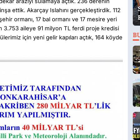
 dekar araziyi sulamaya açtık. 236 derenin
nşa ettik. Akarçay Islahını gerçekleştirdik. 112
şehir ormanı, 17 bal ormanı ve 17 mesire yeri
 3.753 aileye 91 milyon TL ferdi proje kredisi
B
erimiz için yeni gelir kapıları açtık, 164 köyde