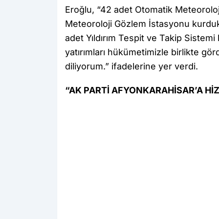
Eroğlu, “42 adet Otomatik Meteoroloj
Meteoroloji Gözlem İstasyonu kurduk.
adet Yıldırım Tespit ve Takip Siste
yatırımları hükümetimizle birlikte gö
diliyorum.” ifadelerine yer verdi.
“AK PARTİ AFYONKARAHİSAR’A Hİ