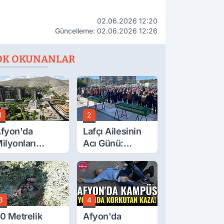
02.06.2026 12:20
Güncelleme: 02.06.2026 12:26
OK OKUNANLAR
1
2
fyon'da
Lafçı Ailesinin
ilyonları
Acı Günü:
lgilendiren
Beytullah Lafçı
çıklama! Tarih
Vefat Etti
etleşti!
3
4
0 Metrelik
Afyon'da