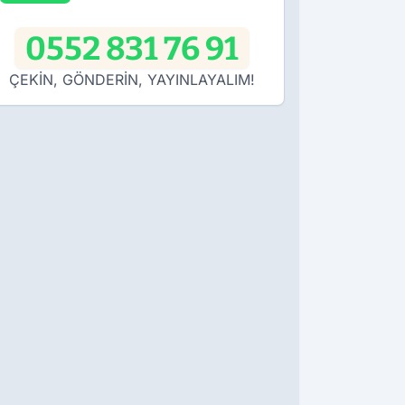
0552 831 76 91
ÇEKİN, GÖNDERİN, YAYINLAYALIM!