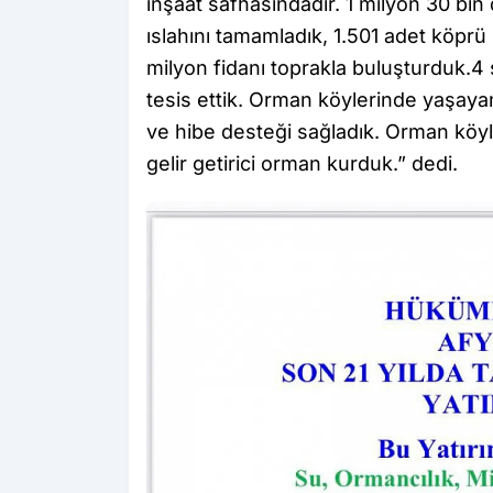
inşaat safhasındadır. 1 milyon 30 bin
ıslahını tamamladık, 1.501 adet köprü i
milyon fidanı toprakla buluşturduk.4 
tesis ettik. Orman köylerinde yaşayan
ve hibe desteği sağladık. Orman köylül
gelir getirici orman kurduk.” dedi.