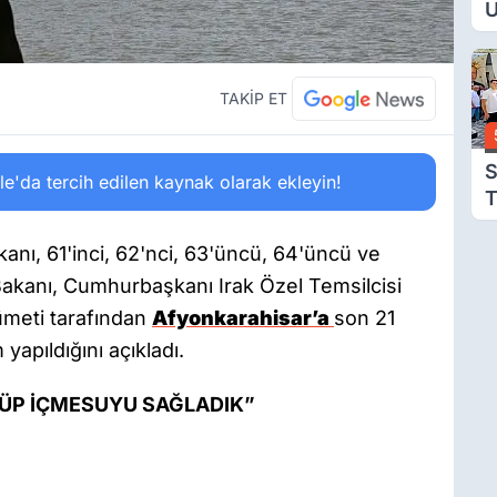
U
Y
T
Ç
TAKİP ET
S
'da tercih edilen kaynak olarak ekleyin!
T
T
nı, 61'inci, 62'nci, 63'üncü, 64'üncü ve
Bakanı, Cumhurbaşkanı Irak Özel Temsilcisi
kümeti tarafından
Afyonkarahisar’a
son 21
 yapıldığını açıkladı.
KÜP İÇMESUYU SAĞLADIK”