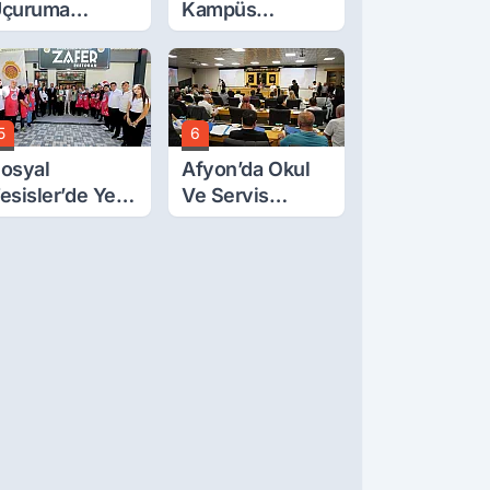
çuruma
Kampüs
uvarlanan
Yolunda
raktörden Sağ
Korkutan Kaza!
ıktılar
5
6
osyal
Afyon’da Okul
esisler’de Yeni
Ve Servis
arife Belli Oldu
Ücretleri
Belirlendi