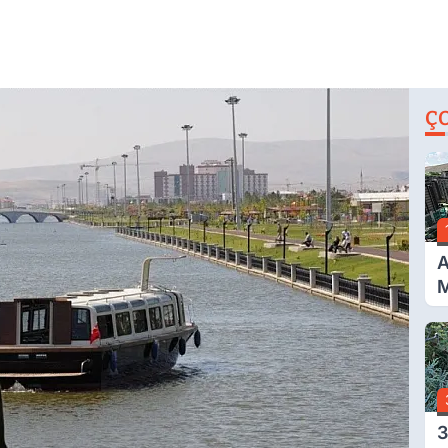
Ç
A
M
İ
A
N
3