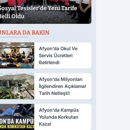
Sosyal Tesisler’de Yeni Tarife
Belli Oldu
UNLARA DA BAKIN
Afyon’da Okul Ve
Servis Ücretleri
Belirlendi
Afyon'da Milyonları
İlgilendiren Açıklama!
Tarih Netleşti!
Afyon'da Kampüs
Yolunda Korkutan
Kaza!