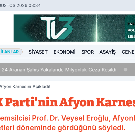
ĞUSTOS 2026 03:34
SIYASET
EKONOMI
SPOR
ASAYIŞ
GENE
 İLANLAR
 24 Aranan Şahıs Yakalandı, Milyonluk Ceza Kesildi
 Afyon Karnesini Açıkladı!
 Parti'nin Afyon Karnes
msilcisi Prof. Dr. Veysel Eroğlu, Afyo
etleri döneminde gördüğünü söyledi.