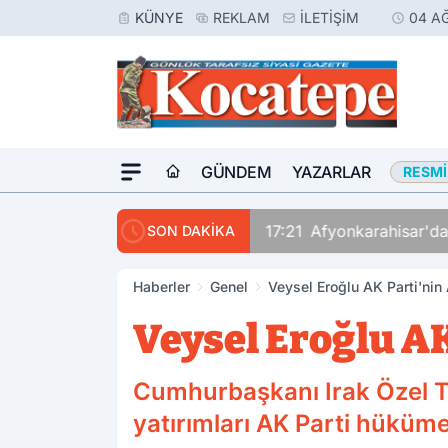
KÜNYE
REKLAM
İLETIŞIM
04 A
GÜNDEM
YAZARLAR
RESMI
17:21
Afyonkarahisar'da
SON DAKİKA
Haberler
Genel
Veysel Eroğlu AK Parti'nin
Veysel Eroğlu AK
Cumhurbaşkanı Irak Özel Te
yatırımları AK Parti hüküm