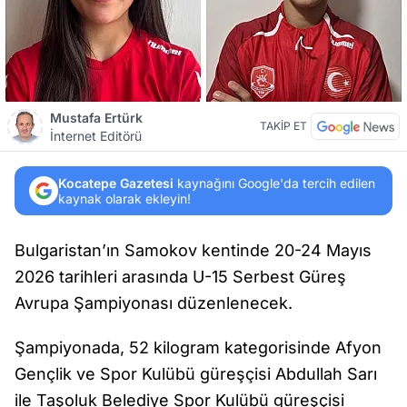
Mustafa Ertürk
TAKİP ET
İnternet Editörü
Kocatepe Gazetesi
kaynağını Google'da tercih edilen
kaynak olarak ekleyin!
Bulgaristan’ın Samokov kentinde 20-24 Mayıs
2026 tarihleri arasında U-15 Serbest Güreş
Avrupa Şampiyonası düzenlenecek.
Şampiyonada, 52 kilogram kategorisinde Afyon
Gençlik ve Spor Kulübü güreşçisi Abdullah Sarı
ile Taşoluk Belediye Spor Kulübü güreşçisi