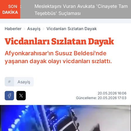
 Çocuk
Meslektaşını Vuran Avukata 'Cinayete Tam
SON
DAKİKA
Teşebbüs' Suçlaması
Haberler
Asayiş
Vicdanları Sızlatan Dayak
Vicdanları Sızlatan Dayak
Afyonkarahısar'ın Susuz Beldesi'nde
yaşanan dayak olayı vicdanları sızlattı.
Asayiş
20.05.2026 16:06
Güncelleme: 20.05.2026 17:03