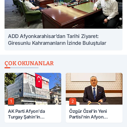
ADD Afyonkarahisar’dan Tarihi Ziyaret:
Giresunlu Kahramanların İzinde Buluştular
ÇOK OKUNANLAR
1
2
AK Parti Afyon'da
Özgür Özel'in Yeni
Turgay Şahin'in
Partisi'nin Afyon
Ardından Bir Şok Daha!
Başkanı Belli Oldu