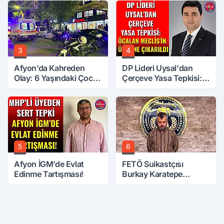
3
4
Afyon’da Kahreden
DP Lideri Uysal'dan
Olay: 6 Yaşındaki Çocuk
Çerçeve Yasa Tepkisi:
6. Kattan Düştü
Öcalan Meclis'in
Üzerine Çıkarıldı
5
6
Afyon İGM’de Evlat
FETÖ Suikastçısı
Edinme Tartışması!
Burkay Karatepe
Anlatmaya Devam
Ediyor: Suikast İçin
Gittim