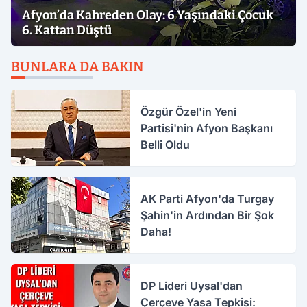
Afyon’da Kahreden Olay: 6 Yaşındaki Çocuk
6. Kattan Düştü
BUNLARA DA BAKIN
Özgür Özel'in Yeni
Partisi'nin Afyon Başkanı
Belli Oldu
AK Parti Afyon'da Turgay
Şahin'in Ardından Bir Şok
Daha!
DP Lideri Uysal'dan
Çerçeve Yasa Tepkisi: