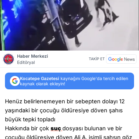
Haber Merkezi
TAKİP ET
Editöryal
Kocatepe Gazetesi
kaynağını Google'da tercih edilen
kaynak olarak ekleyin!
Henüz belirlenemeyen bir sebepten dolayı 12
yaşındaki bir çocuğu öldüresiye döven şahıs
büyük tepki topladı
Hakkında bir çok
suç
dosyası bulunan ve bir
çocuğu öldüresiye döven Ali A. isimli şahsın göz