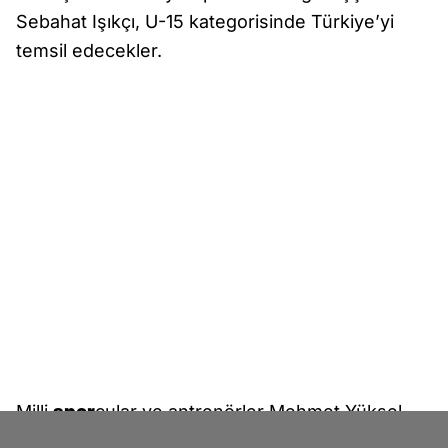
Sebahat Işıkçı, U-15 kategorisinde Türkiye’yi
temsil edecekler.
Milli
spor
cular ve antrenörler Mehmet Yüksel,
Yakup Yağcı, Mehmet Ali Daylak, Cihan Urhan ile