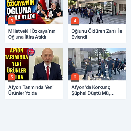
3
4
Milletvekili Özkaya’nın
Oğlunu Öldüren Zanlı İle
Oğluna İftira Atıldı
Evlendi
5
6
Afyon Tarımında Yeni
Afyon'da Korkunç
Ürünler Yolda
Şüphe! Düştü Mü,
Öldürüldü Mü!