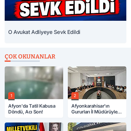
O Avukat Adliyeye Sevk Edildi
ÇOK OKUNANLAR
1
2
Afyon'da Tatil Kabusa
Afyonkarahisar'ın
Döndü, Acı Son!
Gururları İl Müdürüyle
Buluştu