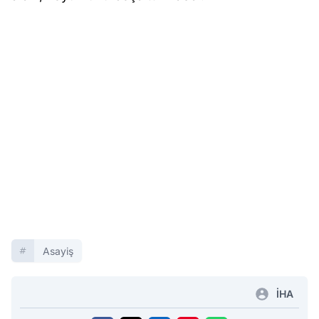
Asayiş
İHA