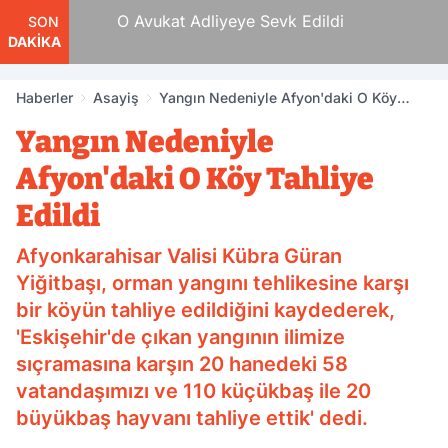
 Tam
O Avukat Adliyeye Sevk Edildi
SON
DAKİKA
Haberler
Asayiş
Yangın Nedeniyle Afyon'daki O Köy
Tahliye Edildi
Yangın Nedeniyle
Afyon'daki O Köy Tahliye
Edildi
Afyonkarahisar Valisi Kübra Güran
Yiğitbaşı, orman yangını tehlikesine karşı
bir köyün tahliye edildiğini kaydederek,
'Eskişehir'de çıkan yangının ilimize
sıçramasına karşın 20 hanedeki 58
vatandaşımızı ve 110 küçükbaş ile 20
büyükbaş hayvanı tahliye ettik' dedi.