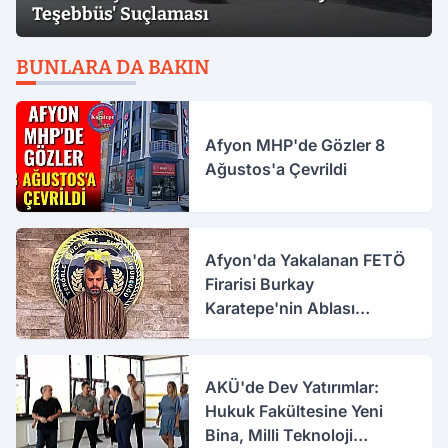
Teşebbüs' Suçlaması
BUNLARA DA BAKIN
Afyon MHP'de Gözler 8
Ağustos'a Çevrildi
Afyon'da Yakalanan FETÖ
Firarisi Burkay
Karatepe'nin Ablası
Gözaltına Alındı
AKÜ'de Dev Yatırımlar:
Hukuk Fakültesine Yeni
Bina, Milli Teknoloji