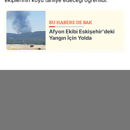
ekiplerinin köyü tahliye edeceği öğrenildi.
BU HABERE DE BAK
Afyon Ekibi Eskişehir'deki
Yangın İçin Yolda