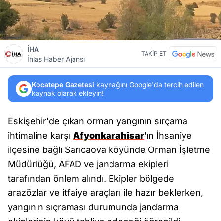
İHA
TAKİP ET
İhlas Haber Ajansı
Kocatepe Gazetesi
kaynağını Google'da tercih edilen
kaynak olarak ekleyin!
Eskişehir'de çıkan orman yangının sırçama
ihtimaline karşı
Afyonkarahisar
'ın İhsaniye
ilçesine bağlı Sarıcaova köyünde Orman İşletme
Müdürlüğü, AFAD ve jandarma ekipleri
tarafından önlem alındı. Ekipler bölgede
arazözlar ve itfaiye araçları ile hazır beklerken,
yangının sıçraması durumunda jandarma