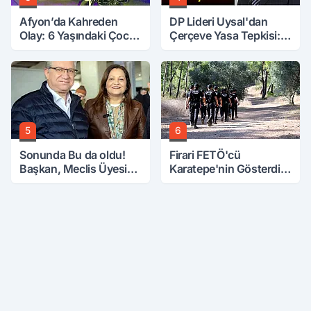
Afyon’da Kahreden
DP Lideri Uysal'dan
Olay: 6 Yaşındaki Çocuk
Çerçeve Yasa Tepkisi:
6. Kattan Düştü
Öcalan Meclis'in
Üzerine Çıkarıldı
5
6
Sonunda Bu da oldu!
Firari FETÖ'cü
Başkan, Meclis Üyesini
Karatepe'nin Gösterdiği
Hobi Bahçesinden
Yerler Didik Didik
Attırdı
Aranıyor