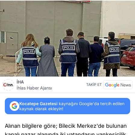
İHA
TAKİP ET
İhlas Haber Ajansı
Kocatepe Gazetesi
kaynağını Google'da tercih edilen
kaynak olarak ekleyin!
Alınan bilgilere göre; Bilecik Merkez'de bulunan
kapalı pazar alanında iki vatandaşın yankesicilik