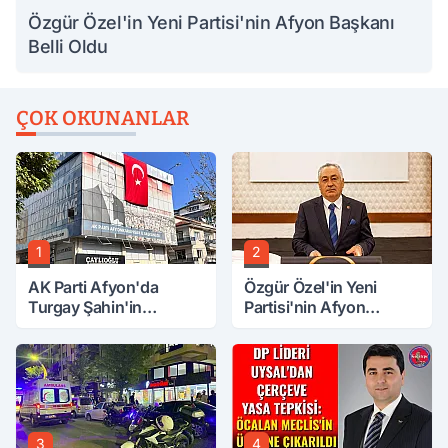
Özgür Özel'in Yeni Partisi'nin Afyon Başkanı
Belli Oldu
ÇOK OKUNANLAR
1
2
AK Parti Afyon'da
Özgür Özel'in Yeni
Turgay Şahin'in
Partisi'nin Afyon
Ardından Bir Şok Daha!
Başkanı Belli Oldu
3
4