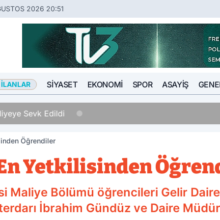
ĞUSTOS 2026 20:51
SIYASET
EKONOMI
SPOR
ASAYIŞ
GENE
 İLANLAR
 Sevk Edildi
isinden Öğrendiler
 En Yetkilisinden Öğren
 Maliye Bölümü öğrencileri Gelir Daires
erdarı İbrahim Gündüz ve Daire Müdürl