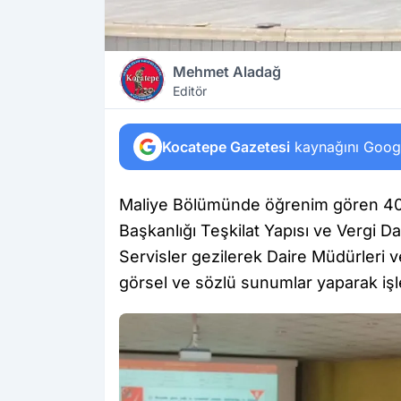
Mehmet Aladağ
Editör
Kocatepe Gazetesi
kaynağını Google
Maliye Bölümünde öğrenim gören 40
Başkanlığı Teşkilat Yapısı ve Vergi Dairel
Servisler gezilerek Daire Müdürleri v
görsel ve sözlü sunumlar yaparak işley