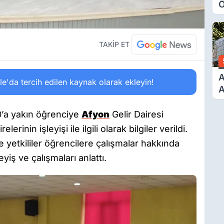
Ö
O
A
TAKİP ET
A
'da tercih edilen kaynak olarak ekleyin!
A
T
A
’a yakın öğrenciye
Afyon
Gelir Dairesi
Ş
erinin işleyişi ile ilgili olarak bilgiler verildi.
e yetkililer öğrencilere çalışmalar hakkında
iş ve çalışmaları anlattı.