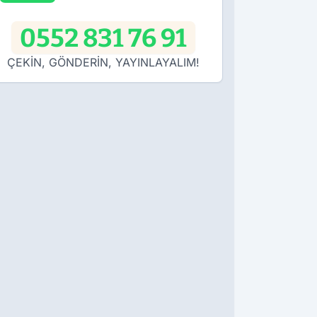
0552 831 76 91
ÇEKİN, GÖNDERİN, YAYINLAYALIM!