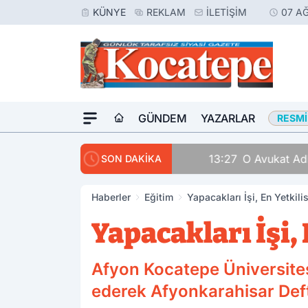
KÜNYE
REKLAM
İLETIŞIM
07 A
GÜNDEM
YAZARLAR
RESMI
13:27
O Avukat Adliyeye
SON DAKİKA
Haberler
Eğitim
Yapacakları İşi, En Yetkil
Yapacakları İşi,
Afyon Kocatepe Üniversitesi
ederek Afyonkarahisar Deft