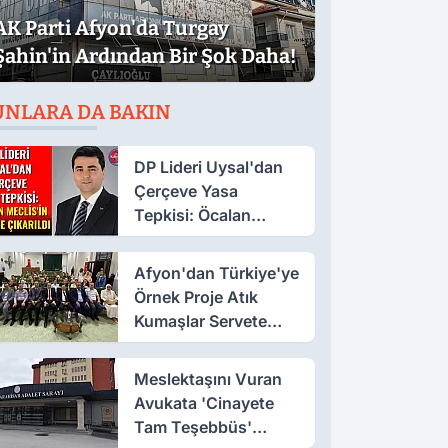
AK Parti Afyon'da Turgay
Şahin'in Ardından Bir Şok Daha!
UNLARA DA BAKIN
DP Lideri Uysal'dan
Çerçeve Yasa
Tepkisi: Öcalan
Meclis'in Üzerine
Çıkarıldı
Afyon'dan Türkiye'ye
Örnek Proje Atık
Kumaşlar Servete
Dönüştü!
Meslektaşını Vuran
Avukata 'Cinayete
Tam Teşebbüs'