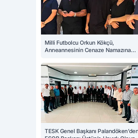
Milli Futbolcu Orkun Kökçü,
Anneannesinin Cenaze Namazına
Katıldı
TESK Genel Başkanı Palandöken’de