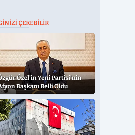
GINIZI ÇEKEBILIR
Özgür Özel'in Yeni Partisi'nin
Afyon Başkanı Belli Oldu