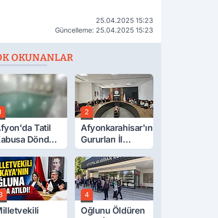
25.04.2025 15:23
Güncelleme: 25.04.2025 15:23
OK OKUNANLAR
1
2
fyon'da Tatil
Afyonkarahisar'ın
abusa Döndü,
Gururları İl
cı Son!
Müdürüyle
Buluştu
3
4
illetvekili
Oğlunu Öldüren