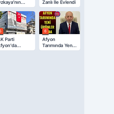
zkaya’nın
Zanlı İle Evlendi
ğluna İftira
tıldı
5
6
K Parti
Afyon
fyon'da
Tarımında Yeni
urgay Şahin'in
Ürünler Yolda
rdından Bir
ok Daha!