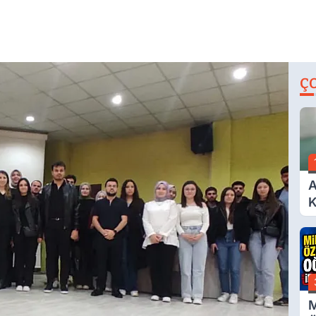
Ç
A
K
A
M