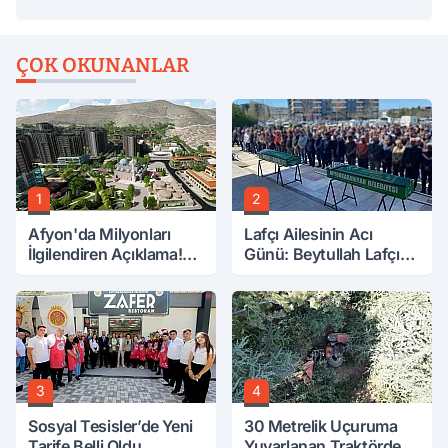
ÇOK OKUNANLAR
1
2
Afyon'da Milyonları
Lafçı Ailesinin Acı
İlgilendiren Açıklama!
Günü: Beytullah Lafçı
Tarih Netleşti!
Vefat Etti
3
4
Sosyal Tesisler’de Yeni
30 Metrelik Uçuruma
Tarife Belli Oldu
Yuvarlanan Traktörden