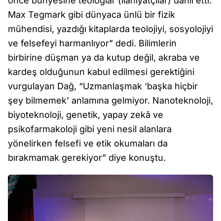
önce bünyesine teologlar (ilahiyatçılar) dâhil etti.
Max Tegmark gibi dünyaca ünlü bir fizik
mühendisi, yazdığı kitaplarda teolojiyi, sosyolojiyi
ve felsefeyi harmanlıyor” dedi. Bilimlerin
birbirine düşman ya da kutup değil, akraba ve
kardeş olduğunun kabul edilmesi gerektiğini
vurgulayan Dağ, “Uzmanlaşmak ‘başka hiçbir
şey bilmemek’ anlamına gelmiyor. Nanoteknoloji,
biyoteknoloji, genetik, yapay zekâ ve
psikofarmakoloji gibi yeni nesil alanlara
yönelirken felsefi ve etik okumaları da
bırakmamak gerekiyor” diye konuştu.