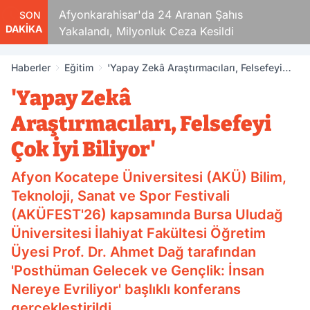
aza!
Afyonkarahisar'da 24 Aranan Şahıs
SON
DAKİKA
Yakalandı, Milyonluk Ceza Kesildi
Haberler
Eğitim
'Yapay Zekâ Araştırmacıları, Felsefeyi
Çok İyi Biliyor'
'Yapay Zekâ
Araştırmacıları, Felsefeyi
Çok İyi Biliyor'
Afyon Kocatepe Üniversitesi (AKÜ) Bilim,
Teknoloji, Sanat ve Spor Festivali
(AKÜFEST'26) kapsamında Bursa Uludağ
Üniversitesi İlahiyat Fakültesi Öğretim
Üyesi Prof. Dr. Ahmet Dağ tarafından
'Posthüman Gelecek ve Gençlik: İnsan
Nereye Evriliyor' başlıklı konferans
gerçekleştirildi