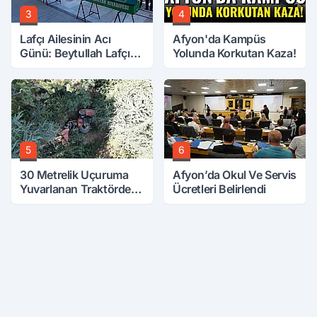
3
4
Lafçı Ailesinin Acı
Afyon'da Kampüs
Günü: Beytullah Lafçı
Yolunda Korkutan Kaza!
Vefat Etti
5
6
30 Metrelik Uçuruma
Afyon’da Okul Ve Servis
Yuvarlanan Traktörden
Ücretleri Belirlendi
Sağ Çıktılar