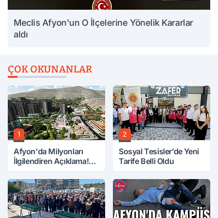
Meclis Afyon'un O İlçelerine Yönelik Kararlar
aldı
ÇOK OKUNANLAR
1
2
Afyon'da Milyonları
Sosyal Tesisler’de Yeni
İlgilendiren Açıklama!
Tarife Belli Oldu
Tarih Netleşti!