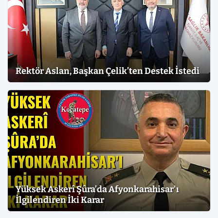
Rektör Aslan, Başkan Çelik’ten Destek İstedi
Yüksek Askerî Şûra’da Afyonkarahisar'ı
İlgilendiren İki Karar