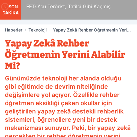
r
FETÖ'cü Terörist, Tatilci Gibi Kaçmış
SON
DAKİKA
Haberler
Teknoloji
Yapay Zekâ Rehber Öğretmenin Yerini
Alabilir Mi?
Yapay Zekâ Rehber
Öğretmenin Yerini Alabilir
Mi?
Günümüzde teknoloji her alanda olduğu
gibi eğitimde de devrim niteliğinde
değişimlere yol açıyor. Özellikle rehber
öğretmen eksikliği çeken okullar için
geliştirilen yapay zekâ destekli rehberlik
sistemleri, öğrencilere yeni bir destek
mekanizması sunuyor. Peki, bir yapay zekâ
gerçekten bir rehber öğretmenin yerini