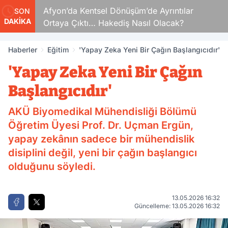
Afyon’da Kentsel Dönüşüm’de Ayrıntılar
SON
DAKİKA
Ortaya Çıktı… Hakediş Nasıl Olacak?
Haberler
Eğitim
'Yapay Zeka Yeni Bir Çağın Başlangıcıdır'
'Yapay Zeka Yeni Bir Çağın
Başlangıcıdır'
AKÜ Biyomedikal Mühendisliği Bölümü
Öğretim Üyesi Prof. Dr. Uçman Ergün,
yapay zekânın sadece bir mühendislik
disiplini değil, yeni bir çağın başlangıcı
olduğunu söyledi.
13.05.2026 16:32
Güncelleme: 13.05.2026 16:32