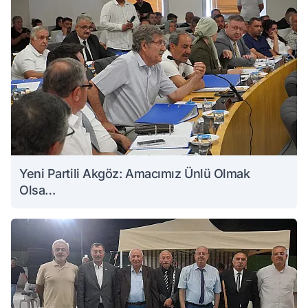
Yeni Partili Akgöz: Amacımız Ünlü Olmak
Olsa…