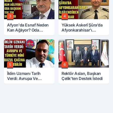
3
4
Afyon'da Esnaf Neden
Yüksek Askerî Şûra’da
Kan Ağlıyor? Oda
Afyonkarahisar'ı
Başkanı Tek Tek Sıraladı
İlgilendiren İki Karar
5
6
İklim Uzmanı Tarih
Rektör Aslan, Başkan
Verdi: Avrupa Ve
Çelik’ten Destek İstedi
Türkiye Mini Buzul
Çağına Girebilir