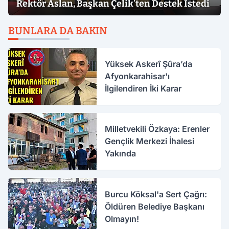
Rektör Aslan, Başkan Çelik’ten Destek İstedi
BUNLARA DA BAKIN
Yüksek Askerî Şûra’da
Afyonkarahisar'ı
İlgilendiren İki Karar
Milletvekili Özkaya: Erenler
Gençlik Merkezi İhalesi
Yakında
Burcu Köksal'a Sert Çağrı:
Öldüren Belediye Başkanı
Olmayın!