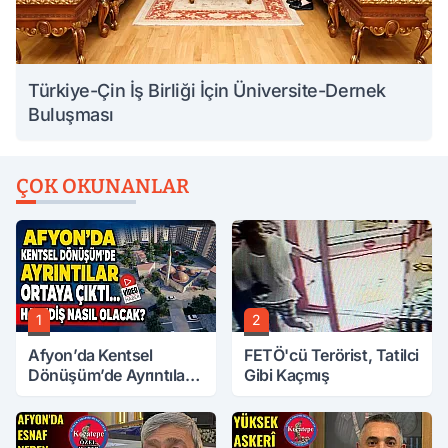
Türkiye-Çin İş Birliği İçin Üniversite-Dernek
Buluşması
ÇOK OKUNANLAR
1
2
Afyon’da Kentsel
FETÖ'cü Terörist, Tatilci
Dönüşüm’de Ayrıntılar
Gibi Kaçmış
Ortaya Çıktı… Hakediş
Nasıl Olacak?