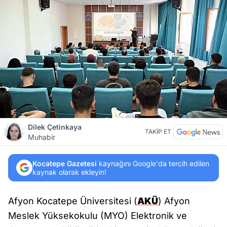
Dilek Çetinkaya
TAKİP ET
Muhabir
Kocatepe Gazetesi
kaynağını Google'da tercih edilen
kaynak olarak ekleyin!
Afyon Kocatepe Üniversitesi (
AKÜ
) Afyon
Meslek Yüksekokulu (MYO) Elektronik ve