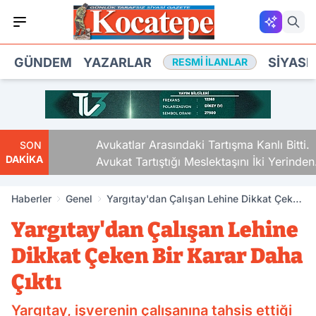
GÜNDEM
YAZARLAR
SIYASE
RESMI İLANLAR
Avukatlar Arasındaki Tartışma Kanlı Bitti.
SON
DAKİKA
Avukat Tartıştığı Meslektaşını İki Yerinden
Vurdu
Haberler
Genel
Yargıtay'dan Çalışan Lehine Dikkat Çeken
Bir Karar Daha Çıktı
Yargıtay'dan Çalışan Lehine
Dikkat Çeken Bir Karar Daha
Çıktı
Yargıtay, işverenin çalışanına tahsis ettiği