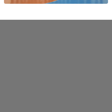
Turnuvada Çepni Otağı şampiyon olurken Güre
Gençlik Miryokefalon takımı ikinci, Filenin Asları
takımı ise 3’üncü oldu.