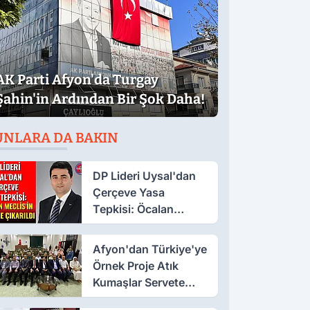
AK Parti Afyon'da Turgay
Şahin'in Ardından Bir Şok Daha!
UNLARA DA BAKIN
DP Lideri Uysal'dan
Çerçeve Yasa
Tepkisi: Öcalan
Meclis'in Üzerine
Çıkarıldı
Afyon'dan Türkiye'ye
Örnek Proje Atık
Kumaşlar Servete
Dönüştü!