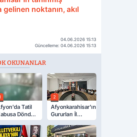
a gelinen noktanın, akıl
04.06.2026 15:13
Güncelleme: 04.06.2026 15:13
OK OKUNANLAR
1
2
fyon'da Tatil
Afyonkarahisar'ın
abusa Döndü,
Gururları İl
cı Son!
Müdürüyle
Buluştu