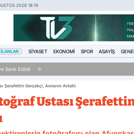
ĞUSTOS 2026 18:19
SIYASET
EKONOMI
SPOR
ASAYIŞ
GENE
 İLANLAR
 Sevk Edildi
ı Şerafettin Gerçekçi, Anılarını Anlattı
toğraf Ustası Şerafetti
ı
çektirenlerin fotoğrafçısı olan Afyonkar