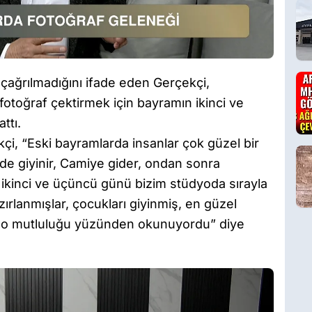
e çağrılmadığını ifade eden Gerçekçi,
 fotoğraf çektirmek için bayramın ikinci ve
attı.
kçi, “Eski bayramlarda insanlar çok güzel bir
lde giyinir, Camiye gider, ondan sonra
n ikinci ve üçüncü günü bizim stüdyoda sırayla
zırlanmışlar, çocukları giyinmiş, en güzel
nci, o mutluluğu yüzünden okunuyordu” diye