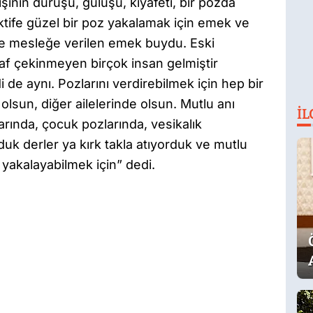
inin duruşu, gülüşü, kıyafeti, bir pozda
tife güzel bir poz yakalamak için emek ve
ve mesleğe verilen emek buydu. Eski
af çekinmeyen birçok insan gelmiştir
 de aynı. Pozlarını verdirebilmek için hep bir
olsun, diğer ailelerinde olsun. Mutlu anı
İL
rında, çocuk pozlarında, vesikalık
rduk derler ya kırk takla atıyorduk ve mutlu
 yakalayabilmek için” dedi.