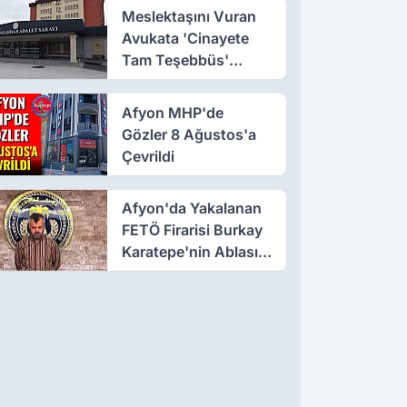
Meslektaşını Vuran
Avukata 'Cinayete
Tam Teşebbüs'
Suçlaması
Afyon MHP'de
Gözler 8 Ağustos'a
Çevrildi
Afyon'da Yakalanan
FETÖ Firarisi Burkay
Karatepe'nin Ablası
Gözaltına Alındı