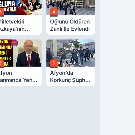
3
4
illetvekili
Oğlunu Öldüren
zkaya’nın
Zanlı İle Evlendi
ğluna İftira
tıldı
5
6
fyon
Afyon'da
arımında Yeni
Korkunç Şüphe!
rünler Yolda
Düştü Mü,
Öldürüldü Mü!