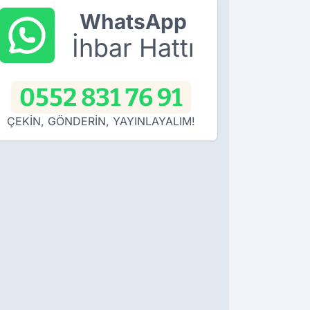
WhatsApp
İhbar Hattı
0552 831 76 91
ÇEKİN, GÖNDERİN, YAYINLAYALIM!