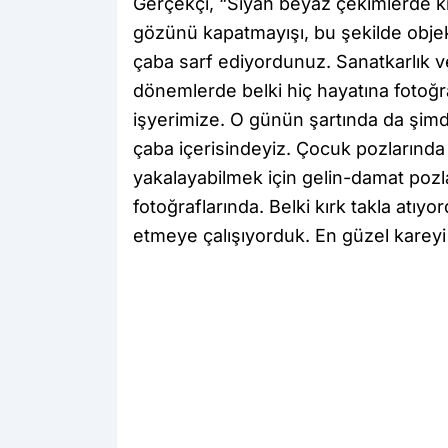
Gerçekçi, “Siyah beyaz çekimlerde kiş
gözünü kapatmayışı, bu şekilde objek
çaba sarf ediyordunuz. Sanatkarlık 
dönemlerde belki hiç hayatına fotoğr
işyerimize. O günün şartında da şimdi
çaba içerisindeyiz. Çocuk pozlarında 
yakalayabilmek için gelin-damat pozla
fotoğraflarında. Belki kırk takla atıyo
etmeye çalışıyorduk. En güzel kareyi