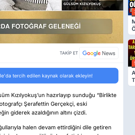
M
Ö
O
A
TAKİP ET
A
'da tercih edilen kaynak olarak ekleyin!
T
Ü
üm Kızılyokuş’un hazırlayıp sunduğu “Birlikte
tografçı Şerafettin Gerçekçi, eski
n giderek azaldığının altını çizdi.
ğullarıyla halen devam ettirdiğini dile getiren