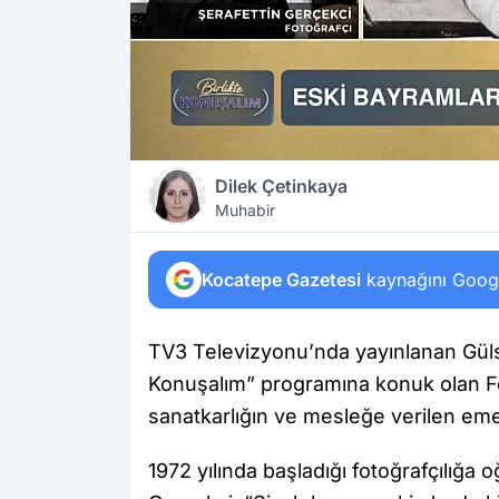
Dilek Çetinkaya
Muhabir
Kocatepe Gazetesi
kaynağını Google
TV3 Televizyonu’nda yayınlanan Güls
Konuşalım” programına konuk olan Fo
sanatkarlığın ve mesleğe verilen emeği
1972 yılında başladığı fotoğrafçılığa o