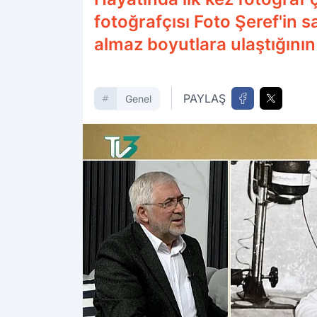
fotoğrafçısı Foto Şeref'in s
almaz boyutlara ulaştığının
PAYLAŞ
Genel