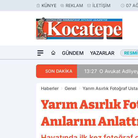
KÜNYE
REKLAM
İLETIŞIM
07 A
GÜNDEM
YAZARLAR
RESMI
13:27
O Avukat Adliyeye
SON DAKİKA
Haberler
Genel
Yarım Asırlık Fotoğraf Ustas
Yarım Asırlık Fo
Anılarını Anlatt
Hayatında ilk kez fotoğraf 