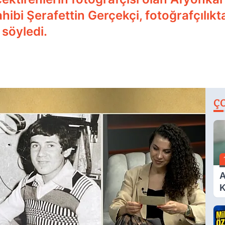
ahibi Şerafettin Gerçekçi, fotoğrafçılıkt
 söyledi.
Ç
A
K
A