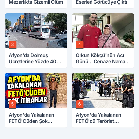
Mezarlıkta Gizemli Ölüm
Eserleri Görücüye Çıktı
3
4
Afyon’da Dolmuş
Orkun Kökçü'nün Acı
Ücretlerine Yüzde 40
Günü... Cenaze Namazı
Zam Talebi
Emirdağ'da
5
6
Afyon'da Yakalanan
Afyon'da Yakalanan
FETÖ'Cüden Şok
FETÖ'cü Terörist
İtiraflar
Adliye'de