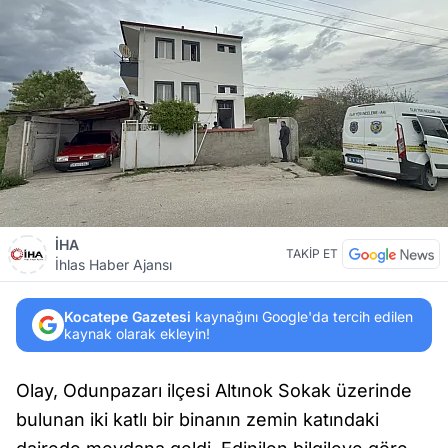
İHA
TAKİP ET
İhlas Haber Ajansı
Kocatepe Gazetesi
kaynağını Google'da tercih edilen
kaynak olarak ekleyin!
Olay, Odunpazarı ilçesi Altınok Sokak üzerinde
bulunan iki katlı bir binanın zemin katındaki