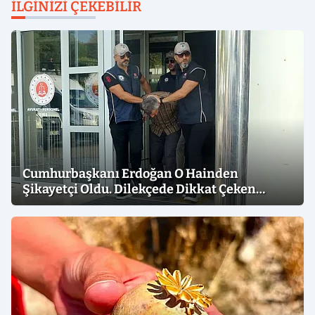
İLGINIZI ÇEKEBILIR
Cumhurbaşkanı Erdoğan O Hainden
Şikayetçi Oldu. Dilekçede Dikkat Çeken
İfadeler