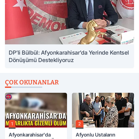
DP’li Bülbül: Afyonkarahisar’da Yerinde Kentsel
Dönüşümü Destekliyoruz
ÇOK OKUNANLAR
1
2
Afyonkarahisar'da
Afyonlu Ustaların