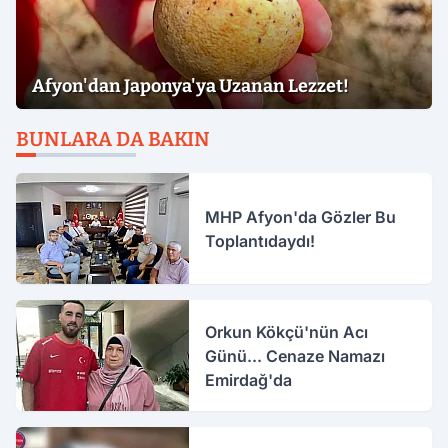
Afyon'dan Japonya'ya Uzanan Lezzet!
BUNLARA DA BAKIN
MHP Afyon'da Gözler Bu
Toplantıdaydı!
Orkun Kökçü'nün Acı
Günü... Cenaze Namazı
Emirdağ'da