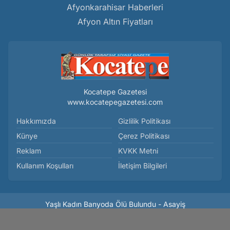
Afyonkarahisar Haberleri
Afyon Altın Fiyatları
Kocatepe Gazetesi
www.kocatepegazetesi.com
Hakkımızda
Gizlilik Politikası
Künye
Çerez Politikası
Reklam
KVKK Metni
Kullanım Koşulları
İletişim Bilgileri
Yaşlı Kadın Banyoda Ölü Bulundu - Asayiş
Haber Yazılımı:
Medya İnternet
-
Kulga Haber Yazılımı
v26.7.3