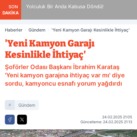
a
Yolculuk Bir Anda Kabusa Döndü!
SON
DAKİKA
Haberler
Gündem
'Yeni Kamyon Garajı Kesinlikle İhtiyaç'
'Yeni Kamyon Garajı
Kesinlikle İhtiyaç'
Şoförler Odası Başkanı İbrahim Karataş
'Yeni kamyon garajına ihtiyaç var mı' diye
sordu, kamyoncu esnafı yorum yağdırdı
Gündem
24.02.2025 21:05
Güncelleme: 24.02.2025 21:13