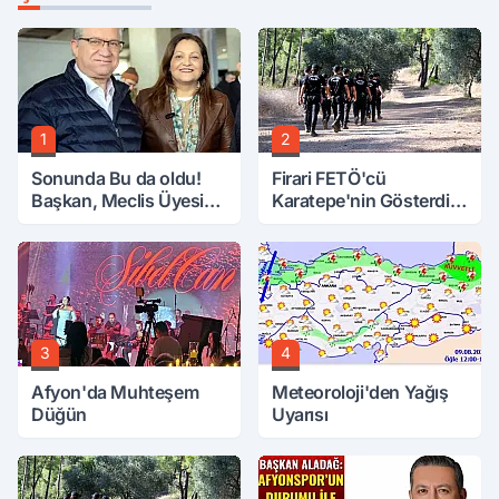
1
2
Sonunda Bu da oldu!
Firari FETÖ'cü
Başkan, Meclis Üyesini
Karatepe'nin Gösterdiği
Hobi Bahçesinden
Yerler Didik Didik
Attırdı
Aranıyor
3
4
Afyon'da Muhteşem
Meteoroloji'den Yağış
Düğün
Uyarısı