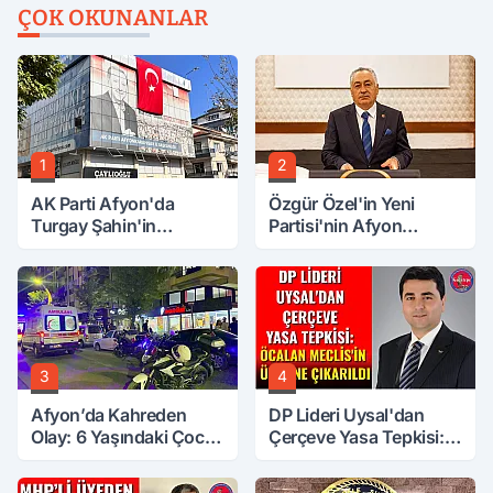
ÇOK OKUNANLAR
1
2
AK Parti Afyon'da
Özgür Özel'in Yeni
Turgay Şahin'in
Partisi'nin Afyon
Ardından Bir Şok Daha!
Başkanı Belli Oldu
3
4
Afyon’da Kahreden
DP Lideri Uysal'dan
Olay: 6 Yaşındaki Çocuk
Çerçeve Yasa Tepkisi:
6. Kattan Düştü
Öcalan Meclis'in
Üzerine Çıkarıldı