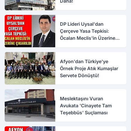
Daha!
DP Lideri Uysal'dan
Çerçeve Yasa Tepkisi:
Öcalan Meclis'in Üzerine
Çıkarıldı
Afyon'dan Türkiye'ye
Örnek Proje Atık Kumaşlar
Servete Dönüştü!
Meslektaşını Vuran
Avukata 'Cinayete Tam
Teşebbüs' Suçlaması