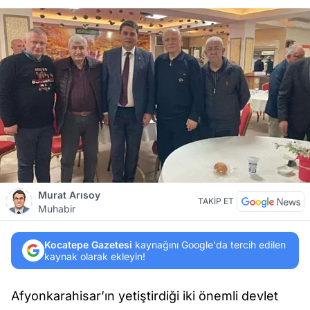
Murat Arısoy
TAKİP ET
Muhabir
Kocatepe Gazetesi
kaynağını Google'da tercih edilen
kaynak olarak ekleyin!
Afyonkarahisar’ın yetiştirdiği iki önemli devlet