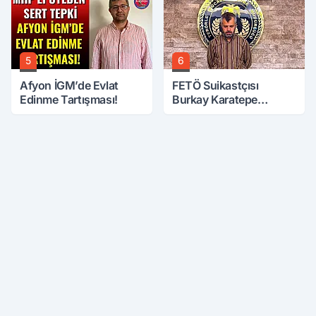
5
6
Afyon İGM’de Evlat
FETÖ Suikastçısı
Edinme Tartışması!
Burkay Karatepe
Anlatmaya Devam
Ediyor: Suikast İçin
Gittim