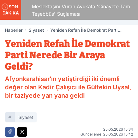
Çocuk
Meslektaşını Vuran Avukata 'Cinayete Tam
SON
DAKİKA
Teşebbüs' Suçlaması
Haberler
Siyaset
Yeniden Refah İle Demokrat Parti
Nerede Bir Araya Geldi?
Yeniden Refah İle Demokrat
Parti Nerede Bir Araya
Geldi?
Afyonkarahisar'ın yetiştirdiği iki önemli
değer olan Kadir Çalışıcı ile Gültekin Uysal,
bir taziyede yan yana geldi
Siyaset
25.05.2026 15:34
Güncelleme: 25.05.2026 15:42