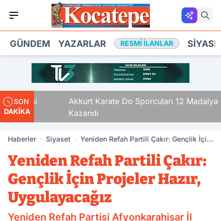
GÜNDEM
YAZARLAR
SIYASE
RESMI İLANLAR
ı, 12’si
Akkurt Karate Do Sporcuları 12 Madalya
SON
DAKİKA
Kazandı
Haberler
Siyaset
Yeniden Refah Partili Çakır: Gençlik İçin
Projeler Hazır, Uygulayacağız
Yeniden Refah Partili Çakır:
Gençlik İçin Projeler Hazır,
Uygulayacağız
Yeniden Refah Partisi Afyonkarahisar İl