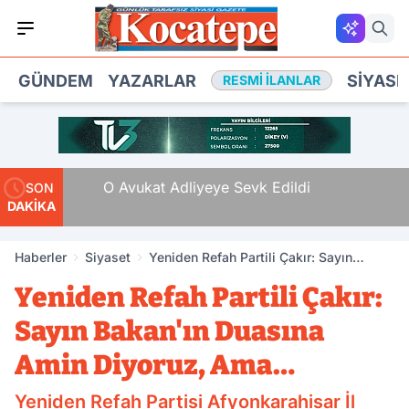
GÜNDEM
YAZARLAR
SIYASE
RESMI İLANLAR
e Tam
O Avukat Adliyeye Sevk Edildi
SON
DAKİKA
Haberler
Siyaset
Yeniden Refah Partili Çakır: Sayın
Bakan'ın Duasına Amin Diyoruz, Ama…
Yeniden Refah Partili Çakır:
Sayın Bakan'ın Duasına
Amin Diyoruz, Ama…
Yeniden Refah Partisi Afyonkarahisar İl