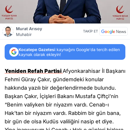
Murat Arısoy
TAKİP ET
Muhabir
Kocatepe Gazetesi
kaynağını Google'da tercih edilen
kaynak olarak ekleyin!
Yeniden Refah Partisi
Afyonkarahisar İl Başkanı
Fehmi Güray Çakır, gündemdeki konular
hakkında yazılı bir değerlendirmede bulundu.
Başkan Çakır, İçişleri Bakanı Mustafa Çiftçi’nin
“Benim valiyken bir niyazım vardı. Cenab-ı
Hak’tan bir niyazım vardı. Rabbim bir gün bana,
bir gün de olsa Kudüs valiliğini nasip et diye.
Yine inanıyorum ki Cenab-ı Hak o günleri bizlere