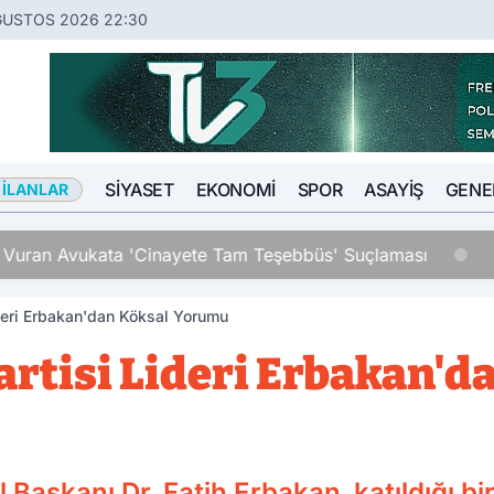
ĞUSTOS 2026 22:30
SIYASET
EKONOMI
SPOR
ASAYIŞ
GENE
 İLANLAR
an Avukata 'Cinayete Tam Teşebbüs' Suçlaması
deri Erbakan'dan Köksal Yorumu
artisi Lideri Erbakan'd
 Başkanı Dr. Fatih Erbakan, katıldığı 