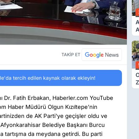
A
A
T
A
Ş
TAKİP ET
O
'da tercih edilen kaynak olarak ekleyin!
Z
 Dr. Fatih Erbakan, Haberler.com YouTube
com Haber Müdürü Olgun Kızıltepe’nin
partinizden de AK Parti'ye geçişler oldu ve
da Afyonkarahisar Belediye Başkanı Burcu
a tartışma da meydana getirdi. Bu parti