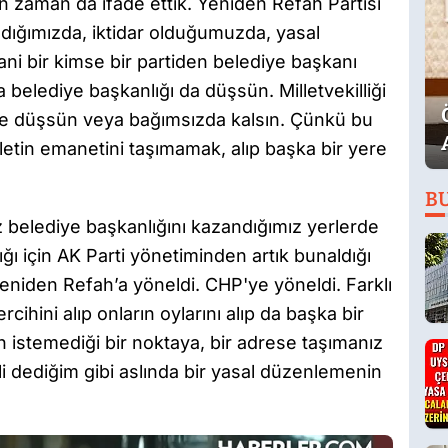
n zaman da ifade ettik. Yeniden Refah Partisi
dığımızda, iktidar olduğumuzda, yasal
 bir kimse bir partiden belediye başkanı
 belediye başkanlığı da düşsün. Milletvekilliği
i de düşsün veya bağımsızda kalsın. Çünkü bu
 milletin emanetini taşımamak, alıp başka bir yere
B
 belediye başkanlığını kazandığımız yerlerde
ğı için AK Parti yönetiminden artık bunaldığı
 Yeniden Refah’a yöneldi. CHP'ye yöneldi. Farklı
ercihini alıp onların oylarını alıp da başka bir
in istemediği bir noktaya, bir adrese taşımanız
ili dediğim gibi aslında bir yasal düzenlemenin