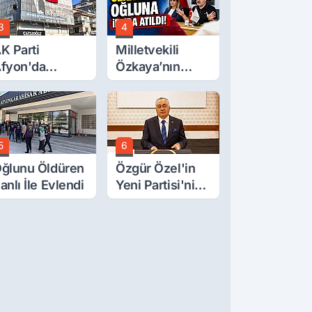
3
4
K Parti
Milletvekili
fyon'da
Özkaya’nın
urgay Şahin'in
Oğluna İftira
rdından Bir
Atıldı
ok Daha!
5
6
ğlunu Öldüren
Özgür Özel'in
anlı İle Evlendi
Yeni Partisi'nin
Afyon Başkanı
Belli Oldu