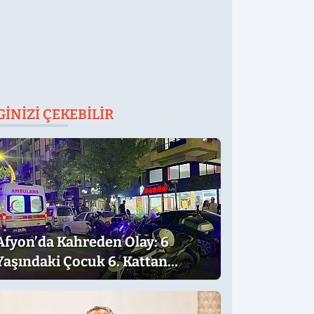
GINIZI ÇEKEBILIR
Afyon’da Kahreden Olay: 6
Yaşındaki Çocuk 6. Kattan
Düştü