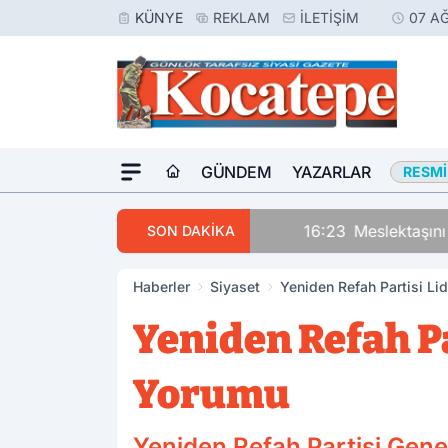
KÜNYE
REKLAM
İLETIŞIM
07 A
GÜNDEM
YAZARLAR
RESMI
16:23
Meslektaşını Vur
SON DAKİKA
Haberler
Siyaset
Yeniden Refah Partisi Li
Yeniden Refah P
Yorumu
Yeniden Refah Partisi Genel