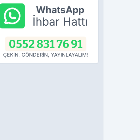
WhatsApp
İhbar Hattı
0552 831 76 91
ÇEKİN, GÖNDERİN, YAYINLAYALIM!