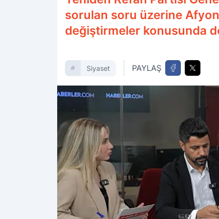
sorulan soru üzerine Afyon
değiştirmeler konusunda 
PAYLAŞ
Siyaset