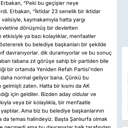
h Erbakan, “Peki bu geçişler neye
i. Erbakan, “İktidar 23 senelik bir iktidar
, valisiyle, kaymakamıyla hatta yargı
 devletine dönüşmüş bir devletten
etkisiyle ya bazı kolaylıklar, menfaatler
östererek bu belediye başkanları bir şekilde
zayıf davranıyorlar. dik duramıyorlar ve bu sonuç
taban tabana zıt görüşe sahip bir partiden bile
iği bir ortamda Yeniden Refah Partisi'nden
i daha normal geliyor bana. Çünkü bu
 gelmişti zaten. Hatta bir kısmı da AK
ığı için geldiler. Bizden aday oldular ve
kıyla veya bir kolaylıkla, bir menfaatle
i yaptılar. Ama biz bu belediye başkanlarının
la da temas halindeyiz. Başta Şanlıurfa olmak
ye geçmedi ama bu davranışlar halk tarafından