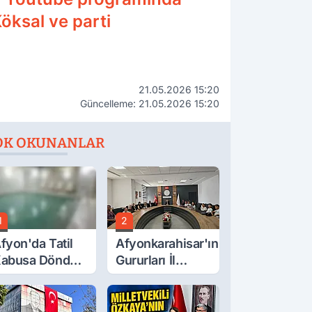
öksal ve parti
21.05.2026 15:20
Güncelleme: 21.05.2026 15:20
OK OKUNANLAR
1
2
fyon'da Tatil
Afyonkarahisar'ın
abusa Döndü,
Gururları İl
cı Son!
Müdürüyle
Buluştu