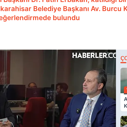
karahisar Belediye Başkanı Av. Burcu K
değerlendirmede bulundu
Ç
A
K
A