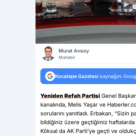
Murat Arısoy
Muhabir
Kocatepe Gazetesi
kaynağını Google
Yeniden Refah Partisi
Genel Başkanı
kanalında, Melis Yaşar ve Haberler.
sorularını yanıtladı. Erbakan, “Sizin 
bildiğiniz üzere geçtiğimiz haftalar
Köksal da AK Parti'ye geçti ve oldukç