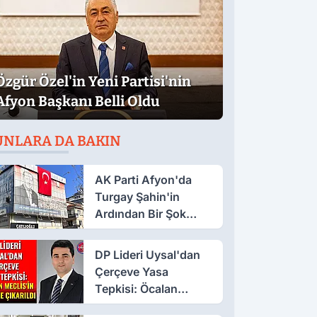
Özgür Özel'in Yeni Partisi'nin
Afyon Başkanı Belli Oldu
UNLARA DA BAKIN
AK Parti Afyon'da
Turgay Şahin'in
Ardından Bir Şok
Daha!
DP Lideri Uysal'dan
Çerçeve Yasa
Tepkisi: Öcalan
Meclis'in Üzerine