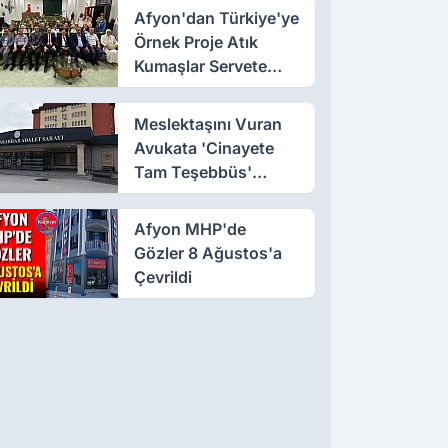
Çıkarıldı
Afyon'dan Türkiye'ye
Örnek Proje Atık
Kumaşlar Servete
Dönüştü!
Meslektaşını Vuran
Avukata 'Cinayete
Tam Teşebbüs'
Suçlaması
Afyon MHP'de
Gözler 8 Ağustos'a
Çevrildi