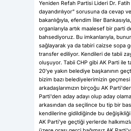
Yeniden Refah Partisi Lideri Dr. Fati
dayandırılıyor” sorusuna da cevap verd
bakanlığıyla, efendim İller Bankasıyla
organlarıyla artık maalesef bir parti
bahsediyoruz. Bu imkanlarıyla, bunun 
sağlayarak ya da tabiri caizse sopa g
transfer ediliyor. Kendileri de tabii 
oluşuyor. Tabii CHP gibi AK Parti ile 
20'ye yakın belediye başkanının geçt
bizim bazı belediyelerimizin geçmes
arkadaşlarımızın birçoğu AK Parti'den
Parti'den aday adayı olup aday olamad
arkasından da seçilince bu tip bir bas
kendilerine gidildiğinde bu değişikliğ
AK Parti'ye geçtiği yerlerde halkımız
üzere orası gerçi bağımsız AK Parti'