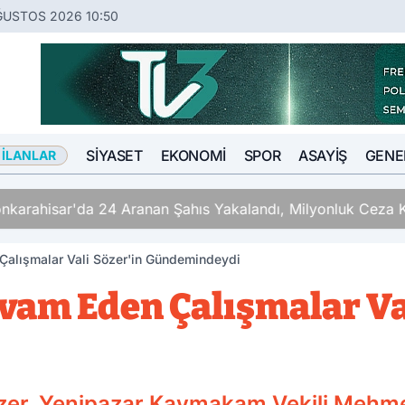
ĞUSTOS 2026 10:50
SIYASET
EKONOMI
SPOR
ASAYIŞ
GENE
 İLANLAR
 24 Aranan Şahıs Yakalandı, Milyonluk Ceza Kesildi
alışmalar Vali Sözer'in Gündemindeydi
vam Eden Çalışmalar Va
Sözer, Yenipazar Kaymakam Vekili Mehme