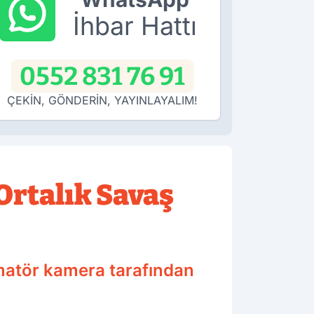
İhbar Hattı
0552 831 76 91
ÇEKİN, GÖNDERİN, YAYINLAYALIM!
Ortalık Savaş
matör kamera tarafından