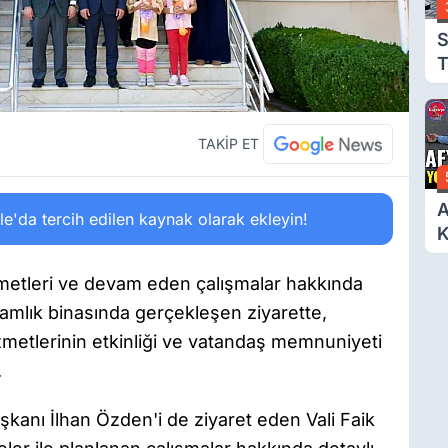
S
T
T
TAKİP ET
A
'da tercih edilen kaynak olarak ekleyin!
Y
K
metleri ve devam eden çalışmalar hakkında
kamlık binasında gerçekleşen ziyarette,
metlerinin etkinliği ve vatandaş memnuniyeti
.
anı İlhan Özden'i de ziyaret eden Vali Faik