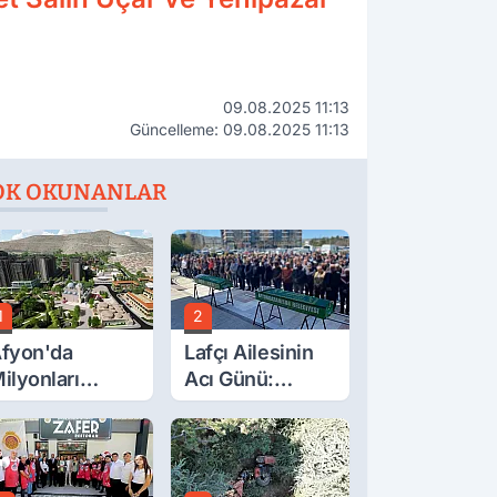
09.08.2025 11:13
Güncelleme: 09.08.2025 11:13
OK OKUNANLAR
1
2
fyon'da
Lafçı Ailesinin
ilyonları
Acı Günü:
lgilendiren
Beytullah Lafçı
çıklama! Tarih
Vefat Etti
etleşti!