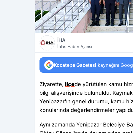
İHA
İhlas Haber Ajansı
Kocatepe Gazetesi
kaynağını Google
Ziyarette,
ilçe
de yürütülen kamu hiz
bilgi alışverişinde bulunuldu. Kayma
Yenipazar'ın genel durumu, kamu hiz
konularında değerlendirmeler yapıldı
Aynı zamanda Yenipazar Belediye Başk