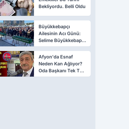
Bekliyordu. Belli Oldu
Büyükkebapçı
Ailesinin Acı Günü:
Selime Büyükkebapçı
Vefat Etti
Afyon'da Esnaf
Neden Kan Ağlıyor?
Oda Başkanı Tek Tek
Sıraladı