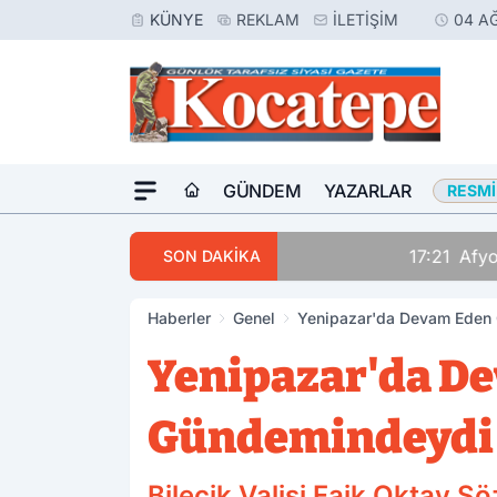
KÜNYE
REKLAM
İLETIŞIM
04 A
GÜNDEM
YAZARLAR
RESMI
17:21
Afyonkarahisar'da
SON DAKİKA
Haberler
Genel
Yenipazar'da Devam Eden Ç
Yenipazar'da De
Gündemindeydi
Bilecik Valisi Faik Oktay 