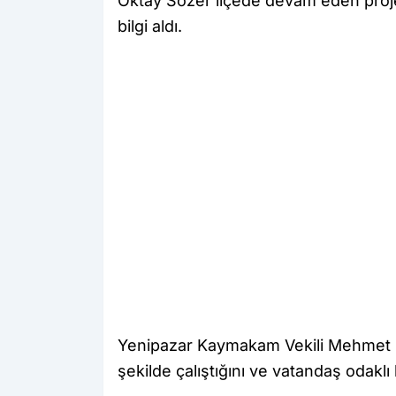
Oktay Sözer ilçede devam eden projel
bilgi aldı.
Yenipazar Kaymakam Vekili Mehmet S
şekilde çalıştığını ve vatandaş odaklı 