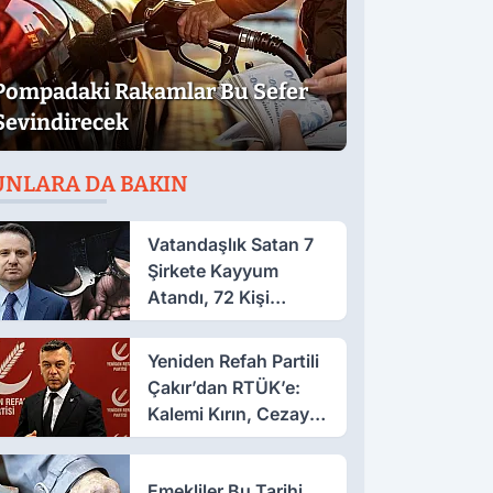
Pompadaki Rakamlar Bu Sefer
Sevindirecek
UNLARA DA BAKIN
Vatandaşlık Satan 7
Şirkete Kayyum
Atandı, 72 Kişi
Gözaltında
Yeniden Refah Partili
Çakır’dan RTÜK’e:
Kalemi Kırın, Cezayı
Kesin!
Emekliler Bu Tarihi