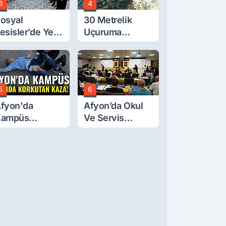
3
4
osyal
30 Metrelik
esisler’de Yeni
Uçuruma
arife Belli Oldu
Yuvarlanan
Traktörden Sağ
Çıktılar
5
6
fyon'da
Afyon’da Okul
Kampüs
Ve Servis
olunda
Ücretleri
orkutan Kaza!
Belirlendi