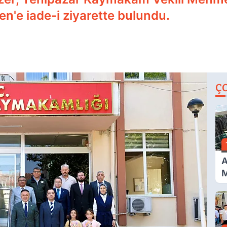
n'e iade-i ziyarette bulundu.
Ç
A
M
İ
A
N