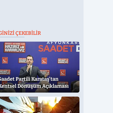
GINIZI ÇEKEBILIR
Saadet Partili Karataş’tan
Kentsel Dönüşüm Açıklaması