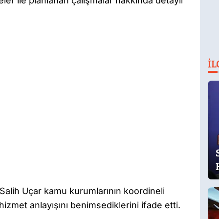
er ile planlanan çalışmalar hakkında detaylı
İL
alih Uçar kamu kurumlarının koordineli
hizmet anlayışını benimsediklerini ifade etti.