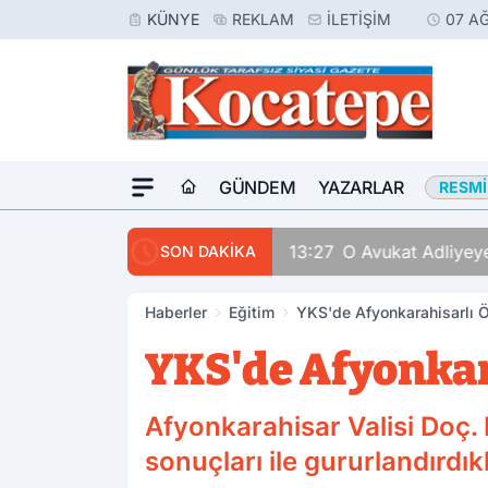
KÜNYE
REKLAM
İLETIŞIM
07 A
GÜNDEM
YAZARLAR
RESMI
di
SON DAKİKA
Haberler
Eğitim
YKS'de Afyonkarahisarlı Ö
YKS'de Afyonkar
Afyonkarahisar Valisi Doç.
sonuçları ile gururlandırdıkla