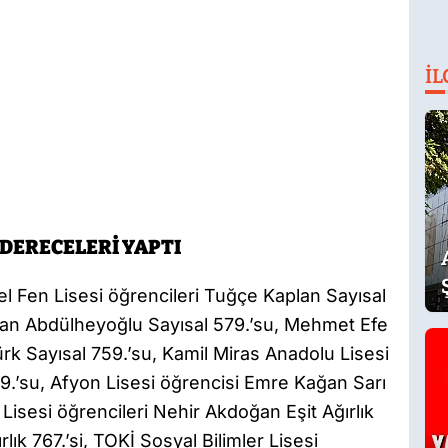
İL
DERECELERİ YAPTI
 Fen Lisesi öğrencileri Tuğçe Kaplan Sayısal
 Çağan Abdülheyoğlu Sayısal 579.’su, Mehmet Efe
rk Sayısal 759.’su, Kamil Miras Anadolu Lisesi
09.’su, Afyon Lisesi öğrencisi Emre Kağan Sarı
n Lisesi öğrencileri Nehir Akdoğan Eşit Ağırlık
ık 767.’si, TOKİ Sosyal Bilimler Lisesi