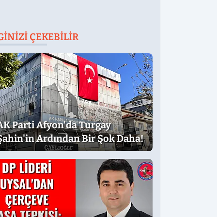
GINIZI ÇEKEBILIR
AK Parti Afyon'da Turgay
Şahin'in Ardından Bir Şok Daha!