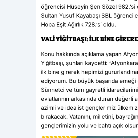
öğrencisi Hüseyin Şen Sözel 982.’si 
Sultan Yusuf Kayabaşı SBL öğrenciler
Hopa Eşit Ağırlık 728.’si oldu.
VALİ YİĞİTBAŞI: İLK BİNE GİR
Konu hakkında açıklama yapan Afyonk
Yiğitbaşı, şunları kaydetti: “Afyonk
ilk bine girerek hepimizi gururlandıra
ediyorum. Bu büyük başarıda emeği g
Sünnetci ve tüm gayretli idarecileri
evlatlarının arkasında duran değerli 
azimli ve idealist gençlerimiz ülkemi
bırakacak. Vatanını, milletini, bayra
gençlerimizin yolu ve bahtı açık olsun