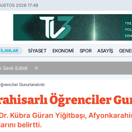
ĞUSTOS 2026 17:48
SIYASET
EKONOMI
SPOR
ASAYIŞ
GENE
 İLANLAR
11:54
10 Yıl Kesinleşmiş Hapis Ce
ğrenciler Gururlandırdı
ahisarlı Öğrenciler Gu
 Dr. Kübra Güran Yiğitbaşı, Afyonkarahi
rını belirtti.