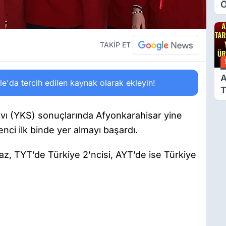
Ö
O
A
TAKİP ET
A
'da tercih edilen kaynak olarak ekleyin!
T
Ü
vı (YKS) sonuçlarında Afyonkarahisar yine
enci ilk binde yer almayı başardı.
az, TYT’de Türkiye 2’ncisi, AYT’de ise Türkiye