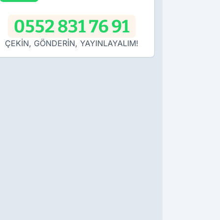
0552 831 76 91
ÇEKİN, GÖNDERİN, YAYINLAYALIM!