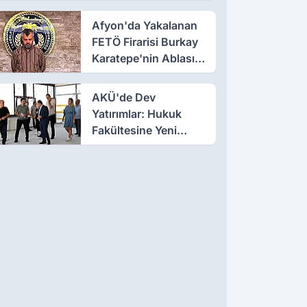
Afyon'da Yakalanan
FETÖ Firarisi Burkay
Karatepe'nin Ablası
Gözaltına Alındı
AKÜ'de Dev
Yatırımlar: Hukuk
Fakültesine Yeni
Bina, Milli Teknoloji
Atölyesi Yenileniyor