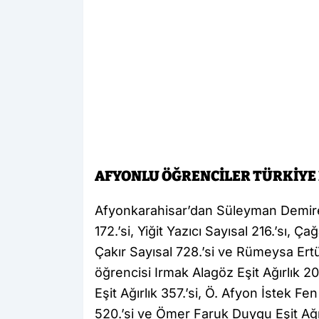
AFYONLU ÖĞRENCİLER TÜRKİYE 
Afyonkarahisar’dan Süleyman Demirel
172.’si, Yiğit Yazıcı Sayısal 216.’sı,
Çakır Sayısal 728.’si ve Rümeysa Ertü
öğrencisi Irmak Alagöz Eşit Ağırlık 2
Eşit Ağırlık 357.’si, Ö. Afyon İstek Fe
520.’si ve Ömer Faruk Duygu Eşit Ağırl