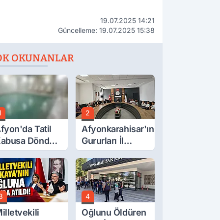
19.07.2025 14:21
Güncelleme: 19.07.2025 15:38
OK OKUNANLAR
1
2
fyon'da Tatil
Afyonkarahisar'ın
abusa Döndü,
Gururları İl
cı Son!
Müdürüyle
Buluştu
3
4
illetvekili
Oğlunu Öldüren