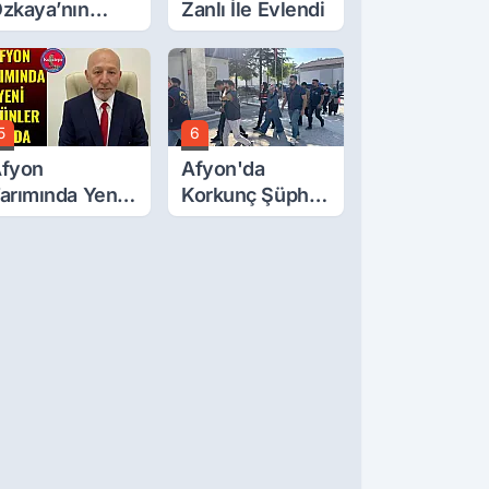
zkaya’nın
Zanlı İle Evlendi
ğluna İftira
tıldı
5
6
fyon
Afyon'da
arımında Yeni
Korkunç Şüphe!
rünler Yolda
Düştü Mü,
Öldürüldü Mü!