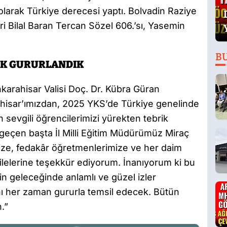
olarak Türkiye derecesi yaptı. Bolvadin Raziye
i Bilal Baran Tercan Sözel 606.’sı, Yasemin
B
EREK GURURLANDIK
arahisar Valisi Doç. Dr. Kübra Güran
arahisar’ımızdan, 2025 YKS’de Türkiye genelinde
n sevgili öğrencilerimizi yürekten tebrik
eçen başta İl Milli Eğitim Müdürümüz Miraç
mize, fedakâr öğretmenlerimize ve her daim
ailelerine teşekkür ediyorum. İnanıyorum ki bu
zin geleceğinde anlamlı ve güzel izler
ğını her zaman gururla temsil edecek. Bütün
.”