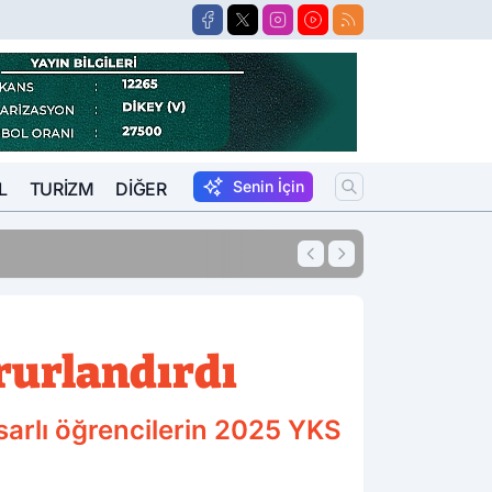
Senin İçin
L
TURIZM
DIĞER
zası Bulunan Hükümlü Salar’da Yakalandı
rurlandırdı
sarlı öğrencilerin 2025 YKS