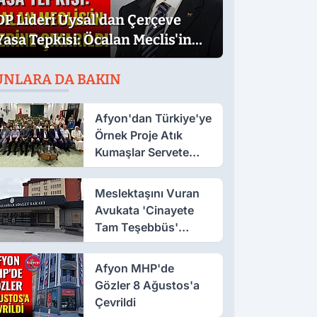
DP Lideri Uysal'dan Çerçeve
Yasa Tepkisi: Öcalan Meclis'in
Üzerine Çıkarıldı
UNLARA DA BAKIN
Afyon'dan Türkiye'ye
Örnek Proje Atık
Kumaşlar Servete
Dönüştü!
Meslektaşını Vuran
Avukata 'Cinayete
Tam Teşebbüs'
Suçlaması
Afyon MHP'de
Gözler 8 Ağustos'a
Çevrildi