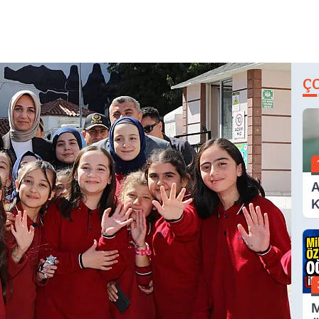
Ç
A
K
A
M