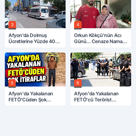
3
4
Afyon’da Dolmuş
Orkun Kökçü'nün Acı
Ücretlerine Yüzde 40
Günü... Cenaze Namazı
Zam Talebi
Emirdağ'da
5
6
Afyon'da Yakalanan
Afyon'da Yakalanan
FETÖ'Cüden Şok
FETÖ'cü Terörist
İtiraflar
Adliye'de