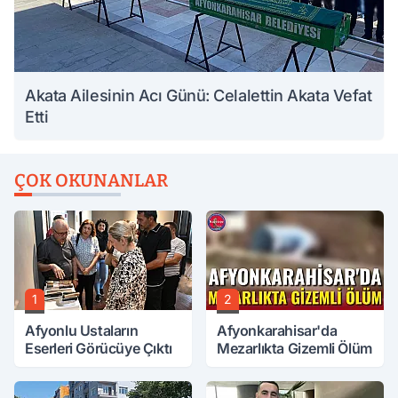
Akata Ailesinin Acı Günü: Celalettin Akata Vefat
Etti
ÇOK OKUNANLAR
1
2
Afyonlu Ustaların
Afyonkarahisar'da
Eserleri Görücüye Çıktı
Mezarlıkta Gizemli Ölüm