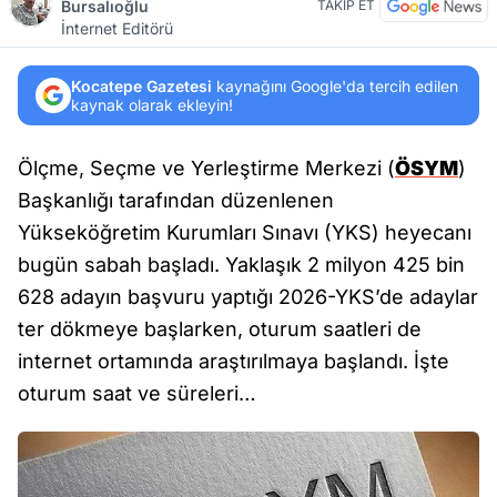
Bursalıoğlu
TAKİP ET
İnternet Editörü
Kocatepe Gazetesi
kaynağını Google'da tercih edilen
kaynak olarak ekleyin!
Ölçme, Seçme ve Yerleştirme Merkezi (
ÖSYM
)
Başkanlığı tarafından düzenlenen
Yükseköğretim Kurumları Sınavı (YKS) heyecanı
bugün sabah başladı. Yaklaşık 2 milyon 425 bin
628 adayın başvuru yaptığı 2026-YKS’de adaylar
ter dökmeye başlarken, oturum saatleri de
internet ortamında araştırılmaya başlandı. İşte
oturum saat ve süreleri…