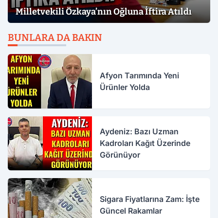
Milletvekili Özkaya’nın Oğluna İftira Atıldı
BUNLARA DA BAKIN
Afyon Tarımında Yeni
Ürünler Yolda
Aydeniz: Bazı Uzman
Kadroları Kağıt Üzerinde
Görünüyor
Sigara Fiyatlarına Zam: İşte
Güncel Rakamlar