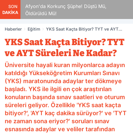
kamlar
Afyon'da Korkunç Şüphe! Düştü Mü,
SON
DAKİKA
Öldürüldü Mü!
Haberler
Eğitim
YKS Saat Kaçta Bitiyor? TYT ve AYT
Süreleri Ne Kadar?
YKS Saat Kaçta Bitiyor? TYT
ve AYT Süreleri Ne Kadar?
Üniversite hayali kuran milyonlarca adayın
katıldığı Yükseköğretim Kurumları Sınavı
(YKS) maratonunda adaylar ter dökmeye
başladı. YKS ile ilgili en çok araştırılan
konuların başında sınav saatleri ve oturum
süreleri geliyor. Özellikle 'YKS saat kaçta
bitiyor?', 'AYT kaç dakika sürüyor?' ve 'TYT
ne zaman sona eriyor?' soruları sınav
esnasında adaylar ve veliler tarafından