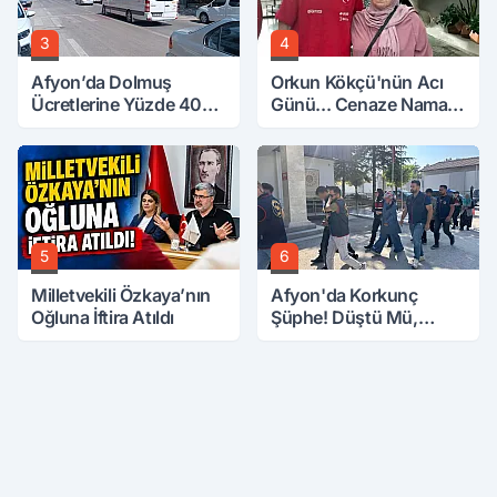
3
4
Afyon’da Dolmuş
Orkun Kökçü'nün Acı
Ücretlerine Yüzde 40
Günü... Cenaze Namazı
Zam Talebi
Emirdağ'da
5
6
Milletvekili Özkaya’nın
Afyon'da Korkunç
Oğluna İftira Atıldı
Şüphe! Düştü Mü,
Öldürüldü Mü!