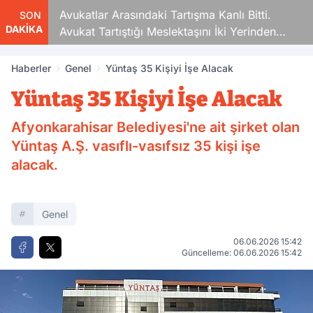
Avukatlar Arasındaki Tartışma Kanlı Bitti.
SON
DAKİKA
Avukat Tartıştığı Meslektaşını İki Yerinden
Vurdu
Haberler
Genel
Yüntaş 35 Kişiyi İşe Alacak
Yüntaş 35 Kişiyi İşe Alacak
Afyonkarahisar Belediyesi'ne ait şirket olan
Yüntaş A.Ş. vasıflı-vasıfsız 35 kişi işe
alacak.
Genel
06.06.2026 15:42
Güncelleme: 06.06.2026 15:42