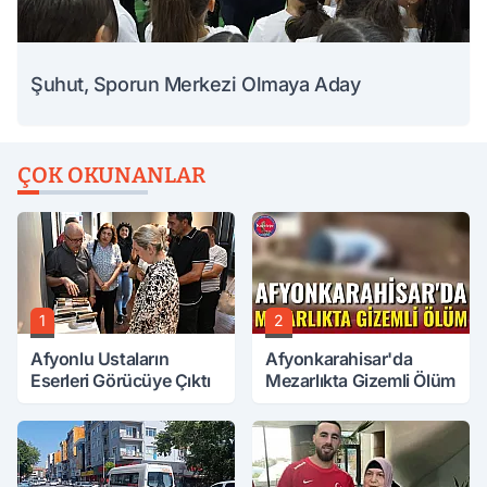
Şuhut, Sporun Merkezi Olmaya Aday
ÇOK OKUNANLAR
1
2
Afyonlu Ustaların
Afyonkarahisar'da
Eserleri Görücüye Çıktı
Mezarlıkta Gizemli Ölüm