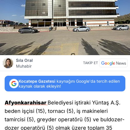
Sıla Oral
TAKİP ET
Muhabir
Kocatepe Gazetesi
kaynağını Google'da tercih edilen
kaynak olarak ekleyin!
Afyonkarahisar
Belediyesi iştiraki Yüntaş A.Ş.
beden işçisi (15), tornacı (5), iş makineleri
tamircisi (5), greyder operatörü (5) ve buldozer-
dozer operatörü (5) olmak üzere toplam 35