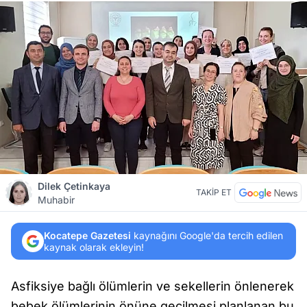
Dilek Çetinkaya
TAKİP ET
Muhabir
Kocatepe Gazetesi
kaynağını Google'da tercih edilen
kaynak olarak ekleyin!
Asfiksiye bağlı ölümlerin ve sekellerin önlenerek
bebek ölümlerinin önüne geçilmesi planlanan bu