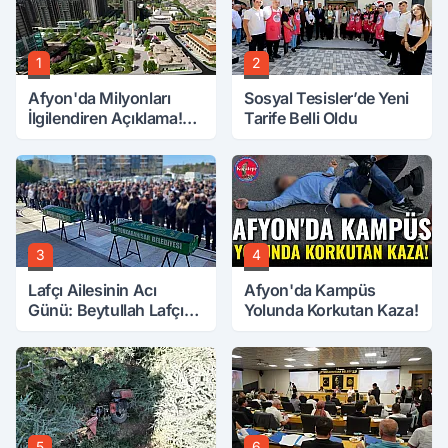
1
2
Afyon'da Milyonları
Sosyal Tesisler’de Yeni
İlgilendiren Açıklama!
Tarife Belli Oldu
Tarih Netleşti!
3
4
Lafçı Ailesinin Acı
Afyon'da Kampüs
Günü: Beytullah Lafçı
Yolunda Korkutan Kaza!
Vefat Etti
5
6