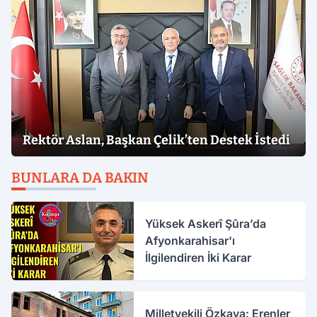
Rektör Aslan, Başkan Çelik’ten Destek İstedi
BUNLARA DA BAKIN
Yüksek Askerî Şûra’da
Afyonkarahisar'ı
İlgilendiren İki Karar
Milletvekili Özkaya: Erenler