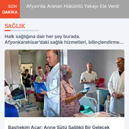
Ölüm
Afyon’da Aranan Hükümlü Yakayı Ele Verdi
SON
DAKİKA
SAĞLIK
Halk sağlığına dair her şey burada.
Afyonkarahisar’daki sağlık hizmetleri, bilinçlendirme
kampanyaları ve yaşam kalitesini artıran bilgiler bu
etikette yer alıyor.
Başhekim Acar: Anne Sütü Sağlıklı Bir Gelecek