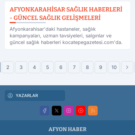
AFYONKARAHISAR SAĞLIK HABERLERI
- GÜNCEL SAĞLIK GELIŞMELERI
Afyonkarahisar'daki hastaneler, sağlık
kampanyaları, uzman tavsiyeleri, salgınlar ve
güncel sağlık haberleri kocatepegazetesi.com'da.
2
3
4
5
6
7
8
9
10
YAZARLAR
AFYON HABER