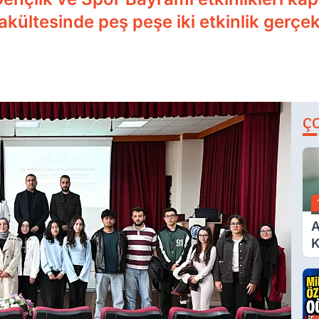
kültesinde peş peşe iki etkinlik gerçekl
Ç
A
K
A