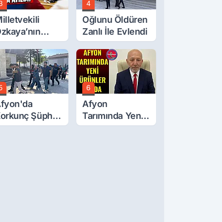
3
4
illetvekili
Oğlunu Öldüren
zkaya’nın
Zanlı İle Evlendi
ğluna İftira
tıldı
5
6
fyon'da
Afyon
orkunç Şüphe!
Tarımında Yeni
üştü Mü,
Ürünler Yolda
ldürüldü Mü!