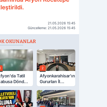
eştirildi.
21.05.2026 15:45
Güncelleme: 21.05.2026 15:45
OK OKUNANLAR
1
2
fyon'da Tatil
Afyonkarahisar'ın
abusa Döndü,
Gururları İl
cı Son!
Müdürüyle
Buluştu