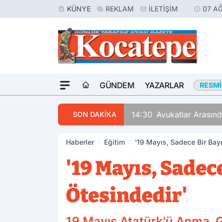
KÜNYE
REKLAM
İLETIŞIM
07 A
GÜNDEM
YAZARLAR
RESMI
14:30
Avukatlar Arasında
SON DAKİKA
Haberler
Eğitim
'19 Mayıs, Sadece Bir Bay
'19 Mayıs, Sadec
Ötesindedir'
19 Mayıs Atatürk'ü Anma, G