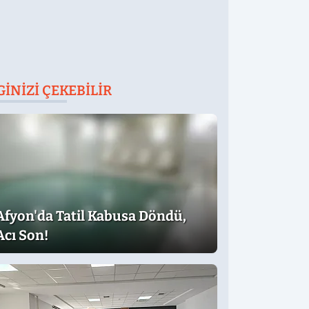
GINIZI ÇEKEBILIR
Afyon'da Tatil Kabusa Döndü,
Acı Son!