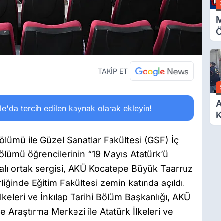
M
Ö
O
A
TAKİP ET
A
'da tercih edilen kaynak olarak ekleyin!
K
D
Ö
ölümü ile Güzel Sanatlar Fakültesi (GSF) İç
lümü öğrencilerinin “19 Mayıs Atatürk’ü
lı ortak sergisi, AKÜ Kocatepe Büyük Taarruz
iğinde Eğitim Fakültesi zemin katında açıldı.
lkeleri ve İnkılap Tarihi Bölüm Başkanlığı, AKÜ
Araştırma Merkezi ile Atatürk İlkeleri ve