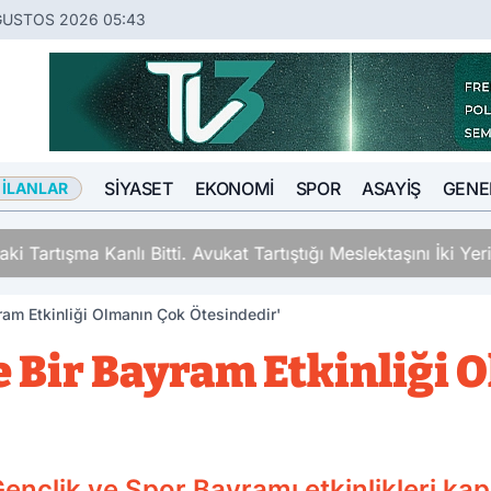
ĞUSTOS 2026 05:43
SIYASET
EKONOMI
SPOR
ASAYIŞ
GENE
 İLANLAR
ki Tartışma Kanlı Bitti. Avukat Tartıştığı Meslektaşını İki Y
ram Etkinliği Olmanın Çok Ötesindedir'
e Bir Bayram Etkinliği 
ençlik ve Spor Bayramı etkinlikleri k