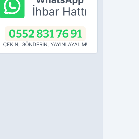
İhbar Hattı
0552 831 76 91
ÇEKİN, GÖNDERİN, YAYINLAYALIM!