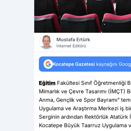
Mustafa Ertürk
İnternet Editörü
Kocatepe Gazetesi
kaynağını Google
Eğitim
Fakültesi Sınıf Öğretmenliği B
Mimarlık ve Çevre Tasarımı (İMÇT) Bö
Anma, Gençlik ve Spor Bayramı” tema
Uygulama ve Araştırma Merkezi iş birl
Serginin ardından Rektörlük Atatürk İ
Kocatepe Büyük Taarruz Uygulama ve 