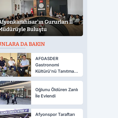
Afyonkarahisar'ın Gururları İl
Müdürüyle Buluştu
UNLARA DA BAKIN
AFGASDER
Gastronomi
Kültürü'nü Tanıtmak
İçin Çalışıyor
Oğlunu Öldüren Zanlı
İle Evlendi
Afyonspor Taraftarı