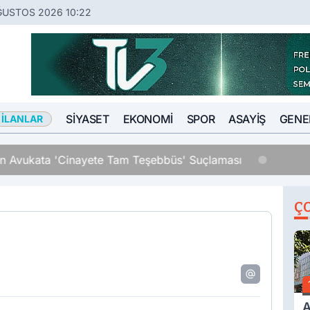
ĞUSTOS 2026 10:22
SIYASET
EKONOMI
SPOR
ASAYIŞ
GENE
 İLANLAR
an Avukata 'Cinayete Tam Teşebbüs' Suçlaması
Ç
A