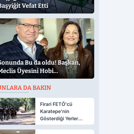
Başyiğit Vefat Etti
Sonunda Bu da oldu! Başkan,
Meclis Üyesini Hobi
Bahçesinden Attırdı
UNLARA DA BAKIN
Firari FETÖ'cü
Karatepe'nin
Gösterdiği Yerler
Didik Didik Aranıyor