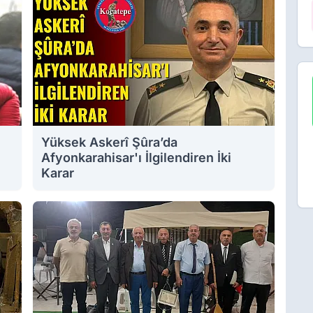
Yüksek Askerî Şûra’da
Afyonkarahisar'ı İlgilendiren İki
Karar