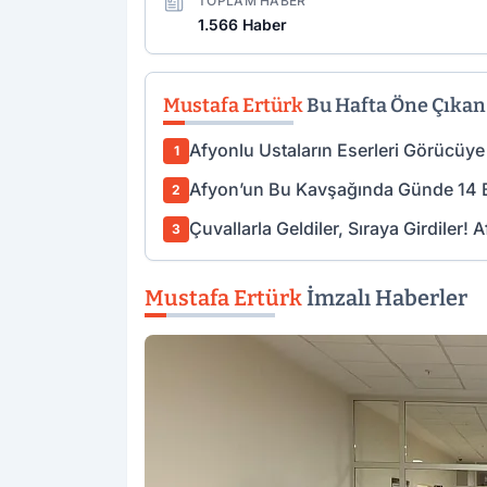
TOPLAM HABER
1.566 Haber
Mustafa Ertürk
Bu Hafta Öne Çıkan
Afyonlu Ustaların Eserleri Görücüye 
1
Afyon’un Bu Kavşağında Günde 14 Bi
2
Çuvallarla Geldiler, Sıraya Girdiler!
3
Mustafa Ertürk
İmzalı Haberler