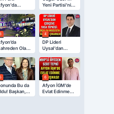
fyon'da
Yeni Partisi'nin
urgay Şahin'in
Afyon Başkanı
rdından Bir
Belli Oldu
ok Daha!
3
4
fyon’da
DP Lideri
ahreden Olay:
Uysal'dan
 Yaşındaki
Çerçeve Yasa
ocuk 6. Kattan
Tepkisi: Öcalan
üştü
Meclis'in
Üzerine Çıkarıldı
5
6
onunda Bu da
Afyon İGM’de
ldu! Başkan,
Evlat Edinme
eclis Üyesini
Tartışması!
obi
ahçesinden