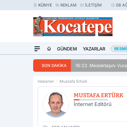
KÜNYE
REKLAM
İLETIŞIM
08 A
GÜNDEM
YAZARLAR
RESMI
16:23
Meslektaşını Vur
SON DAKİKA
Haberler
Mustafa Ertürk
MUSTAFA ERTÜRK
İnternet Editörü