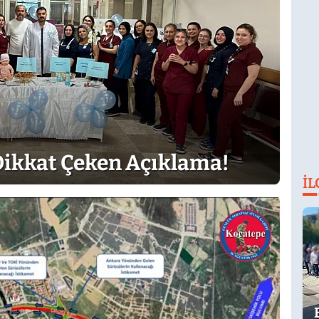
A
Dikkat Çeken Açıklama!
İL