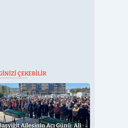
ttırdı
GINIZI ÇEKEBILIR
Başyiğit Ailesinin Acı Günü: Ali