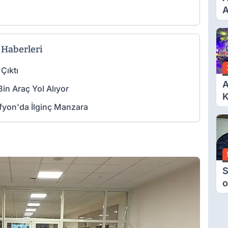
A
T
A
Ş
 Haberleri
Çıktı
A
n Araç Yol Alıyor
K
 Afyon'da İlginç Manzara
6
Ç
D
S
o
M
H
B