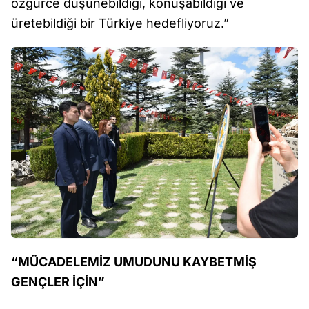
özgürce düşünebildiği, konuşabildiği ve
üretebildiği bir Türkiye hedefliyoruz.”
“MÜCADELEMİZ UMUDUNU KAYBETMİŞ
GENÇLER İÇİN”