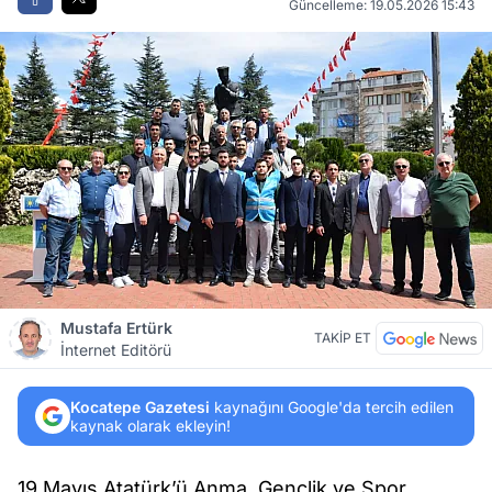
Güncelleme: 19.05.2026 15:43
Mustafa Ertürk
TAKİP ET
İnternet Editörü
Kocatepe Gazetesi
kaynağını Google'da tercih edilen
kaynak olarak ekleyin!
19 Mayıs Atatürk’ü Anma, Gençlik ve Spor