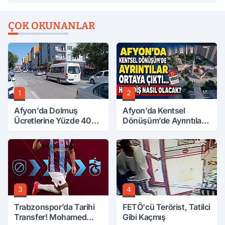
ÇOK OKUNANLAR
1
2
Afyon’da Dolmuş
Afyon’da Kentsel
Ücretlerine Yüzde 40
Dönüşüm’de Ayrıntılar
Zam Talebi
Ortaya Çıktı… Hakediş
Nasıl Olacak?
3
4
Trabzonspor’da Tarihi
FETÖ'cü Terörist, Tatilci
Transfer! Mohamed
Gibi Kaçmış