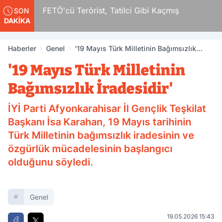
r
FETÖ'cü Terörist, Tatilci Gibi Kaçmış
SON
DAKİKA
Haberler
Genel
'19 Mayıs Türk Milletinin Bağımsızlık
İradesidir'
'19 Mayıs Türk Milletinin
Bağımsızlık İradesidir'
İYİ Parti Afyonkarahisar İl Gençlik Teşkilat
Başkanı İsa Karahan, 19 Mayıs tarihinin
Türk Milletinin bağımsızlık iradesinin ve
özgürlük mücadelesinin başlangıcı
olduğunu söyledi.
Genel
19.05.2026 15:43