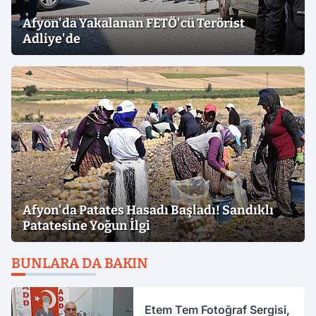
Afyon'da Yakalanan FETÖ'cü Terörist
Adliye'de
Afyon'da Patates Hasadı Başladı! Sandıklı
Patatesine Yoğun İlgi
BUNLARA DA BAKIN
Etem Tem Fotoğraf Sergisi,