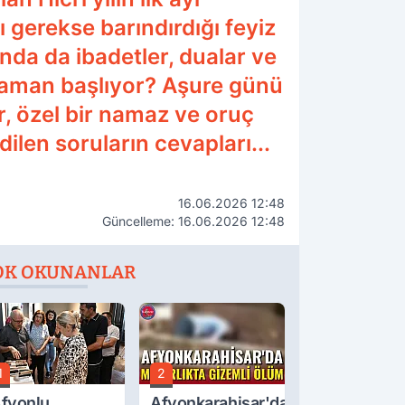
 gerekse barındırdığı feyiz
da da ibadetler, dualar ve
 zaman başlıyor? Aşure günü
r, özel bir namaz ve oruç
len soruların cevapları...
16.06.2026 12:48
Güncelleme: 16.06.2026 12:48
OK OKUNANLAR
1
2
fyonlu
Afyonkarahisar'da