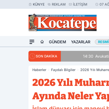
KÜNYE
REKLAM
İLETIŞIM
07 A
GÜNDEM
YAZARLAR
RESMI
14:30
Avukatlar Arasında
SON DAKİKA
Haberler
Faydalı Bilgiler
2026 Yılı Muharr
2026 Yılı Muha
Ayında Neler Yap
İslam dünyası için manevi bi