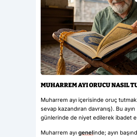
MUHARREM AYI ORUCU NASIL T
Muharrem ayı içerisinde oruç tutmak 
sevap kazandıran davranış). Bu ayın b
günlerinde de niyet edilerek ibadet edi
Muharrem ayı
genel
inde; ayın başınd