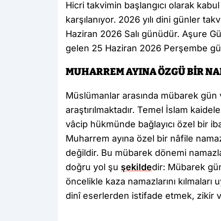
Hicri takvimin başlangıcı olarak kabu
karşılanıyor. 2026 yılı dini günler t
Haziran 2026 Salı günüdür. Aşure G
gelen 25 Haziran 2026 Perşembe gü
MUHARREM AYINA ÖZGÜ BİR NA
Müslümanlar arasında mübarek gün ve 
araştırılmaktadır. Temel İslam kaide
vâcip hükmünde bağlayıcı özel bir ib
Muharrem ayına özel bir nâfile namaz
değildir. Bu mübarek dönemi namazla
doğru yol şu
şekilde
dir: Mübarek gü
öncelikle kaza namazlarını kılmaları
dinî eserlerden istifade etmek, zikir