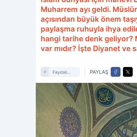
Muharrem ayı geldi. Müslüma
açısından büyük önem taşıy
paylaşma ruhuyla ihya edil
hangi tarihe denk geliyor? 
var mıdır? İşte Diyanet ve 
PAYLAŞ
Faydalı
Bilgiler