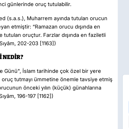
ci günlerinde oruç tutulabilir.
 (s.a.s.), Muharrem ayında tutulan orucun
a beyan etmiştir: “Ramazan orucu dışında en
e tutulan oruçtur. Farzlar dışında en faziletli
Sıyâm, 202-203 [1163])
İ NEDİR?
 Günü", İslam tarihinde çok özel bir yere
nde oruç tutmayı ümmetine önemle tavsiye etmiş
rucunun önceki yılın (küçük) günahlarına
Sıyâm, 196-197 [1162])