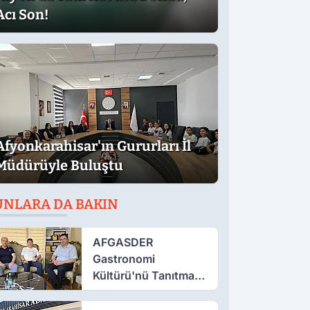
Acı Son!
Afyonkarahisar'ın Gururları İl
Müdürüyle Buluştu
UNLARA DA BAKIN
AFGASDER
Gastronomi
Kültürü'nü Tanıtmak
İçin Çalışıyor