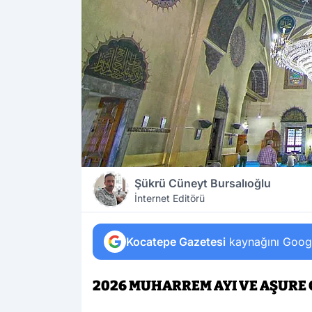
Şükrü Cüneyt Bursalıoğlu
İnternet Editörü
Kocatepe Gazetesi
kaynağını Google
2026 MUHARREM AYI VE AŞURE