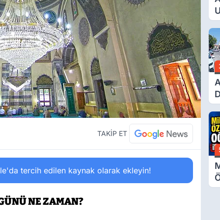
U
E
G
A
D
Ü
Y
T
TAKİP ET
M
'da tercih edilen kaynak olarak ekleyin!
Ö
O
 GÜNÜ NE ZAMAN?
A