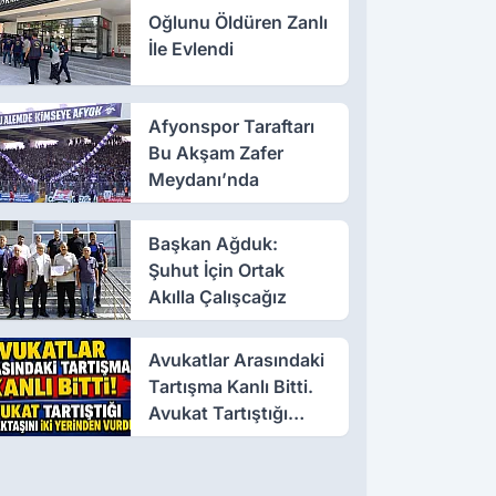
Oğlunu Öldüren Zanlı
İle Evlendi
Afyonspor Taraftarı
Bu Akşam Zafer
Meydanı’nda
Başkan Ağduk:
Şuhut İçin Ortak
Akılla Çalışcağız
Avukatlar Arasındaki
Tartışma Kanlı Bitti.
Avukat Tartıştığı
Meslektaşını İki
Yerinden Vurdu