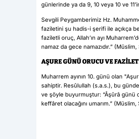
günlerinde ya da 9, 10 veya 10 ve 11’in
Sevgili Peygamberimiz Hz. Muhammed
faziletini şu hadis-i şerifi ile açıkç
faziletli oruç, Allah’ın ayı Muharrem’d
namaz da gece namazıdır.” (Müslim, 
AŞURE GÜNÜ ORUCU VE FAZİLET
Muharrem ayının 10. günü olan "Aşure
sahiptir. Resûlullah (s.a.s.), bu gü
ve şöyle buyurmuştur: “Âşûrâ günü o
keffâret olacağını umarım.” (Müslim, 