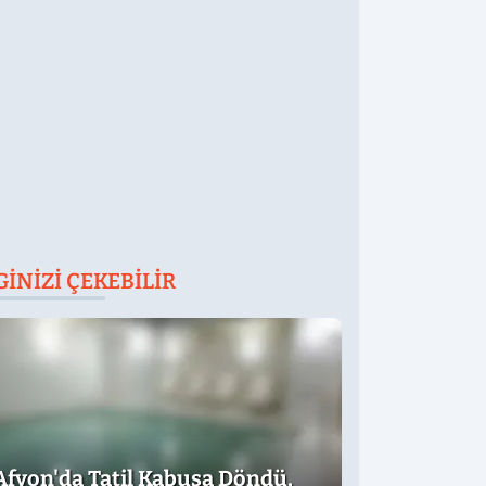
GINIZI ÇEKEBILIR
Afyon'da Tatil Kabusa Döndü,