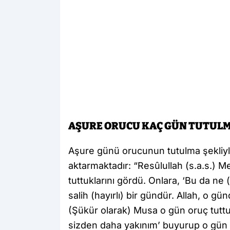
AŞURE ORUCU KAÇ GÜN TUTULM
Aşure günü orucunun tutulma şekliyle i
aktarmaktadır: “Resûlullah (s.a.s.) 
tuttuklarını gördü. Onlara, ‘Bu da ne 
salih (hayırlı) bir gündür. Allah, o gü
(Şükür olarak) Musa o gün oruç tuttu.
sizden daha yakınım’ buyurup o gün 