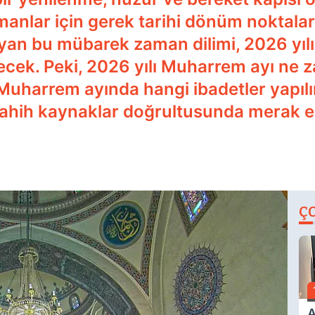
nlar için gerek tarihi dönüm noktaları
an bu mübarek zaman dilimi, 2026 yılın
ecek. Peki, 2026 yılı Muharrem ayı ne
Muharrem ayında hangi ibadetler yapılı
sahih kaynaklar doğrultusunda merak edi
Ç
A