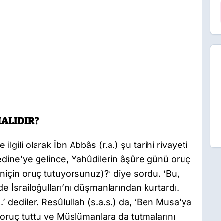
ALIDIR?
lgili olarak İbn Abbâs (r.a.) şu tarihi rivayeti
Medine’ye gelince, Yahûdilerin âşûre günü oruç
(niçin oruç tutuyorsunuz)?’ diye sordu. ‘Bu,
nde İsrailoğulları’nı düşmanlarından kurtardı.
’ dediler. Resûlullah (s.a.s.) da, ‘Ben Musa’ya
oruç tuttu ve Müslümanlara da tutmalarını