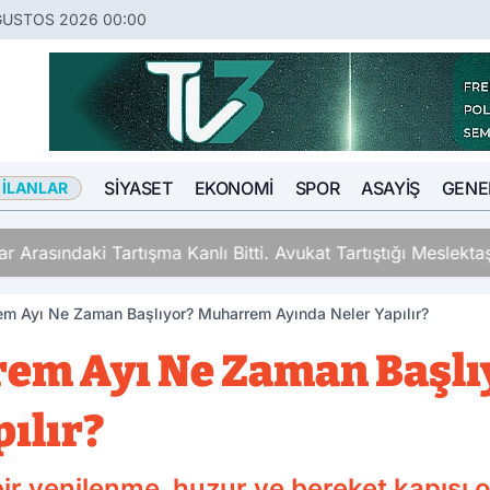
ĞUSTOS 2026 00:00
SIYASET
EKONOMI
SPOR
ASAYIŞ
GENE
 İLANLAR
ki Tartışma Kanlı Bitti. Avukat Tartıştığı Meslektaşını İki Y
em Ayı Ne Zaman Başlıyor? Muharrem Ayında Neler Yapılır?
rrem Ayı Ne Zaman Başl
ılır?
r yenilenme, huzur ve bereket kapısı olan