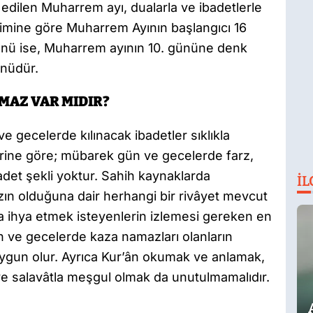
l edilen Muharrem ayı, dualarla ve ibadetlerle
akvimine göre Muharrem Ayının başlangıcı 16
ünü ise, Muharrem ayının 10. gününe denk
nüdür.
MAZ VAR MIDIR?
gecelerde kılınacak ibadetler sıklıkla
lerine göre; mübarek gün ve gecelerde farz,
adet şekli yoktur. Sahih kaynaklarda
İL
ın olduğuna dair herhangi bir rivâyet mevcut
 ihya etmek isteyenlerin izlemesi gereken en
n ve gecelerde kaza namazları olanların
 uygun olur. Ayrıca Kur’ân okumak ve anlamak,
 ve salavâtla meşgul olmak da unutulmamalıdır.