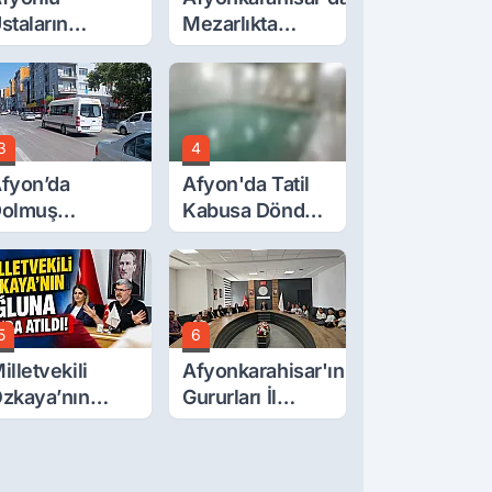
staların
Mezarlıkta
serleri
Gizemli Ölüm
örücüye Çıktı
3
4
fyon’da
Afyon'da Tatil
olmuş
Kabusa Döndü,
cretlerine
Acı Son!
üzde 40 Zam
alebi
5
6
illetvekili
Afyonkarahisar'ın
zkaya’nın
Gururları İl
ğluna İftira
Müdürüyle
tıldı
Buluştu