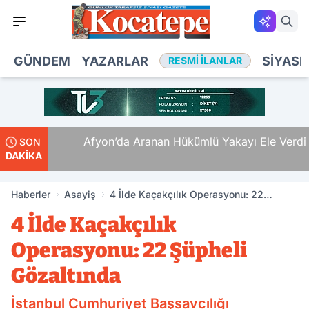
GÜNDEM
YAZARLAR
SIYASE
RESMI İLANLAR
i Ölüm
Afyon’da Aranan Hükümlü Yakayı Ele Verdi
SON
DAKİKA
Haberler
Asayiş
4 İlde Kaçakçılık Operasyonu: 22
Şüpheli Gözaltında
4 İlde Kaçakçılık
Operasyonu: 22 Şüpheli
Gözaltında
İstanbul Cumhuriyet Başsavcılığı