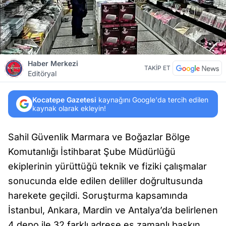
Haber Merkezi
TAKİP ET
Editöryal
Kocatepe Gazetesi
kaynağını Google'da tercih edilen
kaynak olarak ekleyin!
Sahil Güvenlik Marmara ve Boğazlar Bölge
Komutanlığı İstihbarat Şube Müdürlüğü
ekiplerinin yürüttüğü teknik ve fiziki çalışmalar
sonucunda elde edilen deliller doğrultusunda
harekete geçildi. Soruşturma kapsamında
İstanbul, Ankara, Mardin ve Antalya’da belirlenen
4 depo ile 32 farklı adrese eş zamanlı baskın