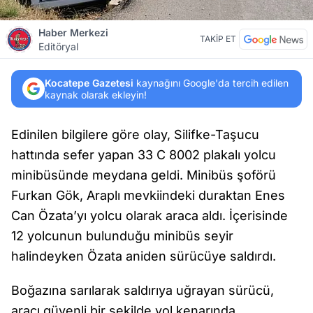
Haber Merkezi
TAKİP ET
Editöryal
Kocatepe Gazetesi
kaynağını Google'da tercih edilen
kaynak olarak ekleyin!
Edinilen bilgilere göre olay, Silifke-Taşucu
hattında sefer yapan 33 C 8002 plakalı yolcu
minibüsünde meydana geldi. Minibüs şoförü
Furkan Gök, Araplı mevkiindeki duraktan Enes
Can Özata’yı yolcu olarak araca aldı. İçerisinde
12 yolcunun bulunduğu minibüs seyir
halindeyken Özata aniden sürücüye saldırdı.
Boğazına sarılarak saldırıya uğrayan sürücü,
aracı güvenli bir şekilde yol kenarında