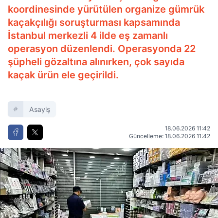
koordinesinde yürütülen organize gümrük
kaçakçılığı soruşturması kapsamında
İstanbul merkezli 4 ilde eş zamanlı
operasyon düzenlendi. Operasyonda 22
şüpheli gözaltına alınırken, çok sayıda
kaçak ürün ele geçirildi.
Asayiş
18.06.2026 11:42
Güncelleme: 18.06.2026 11:42