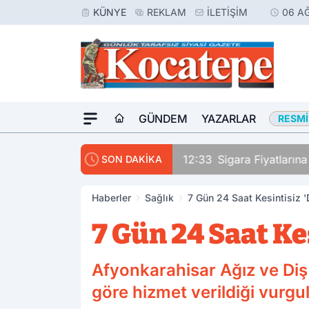
KÜNYE
REKLAM
İLETIŞIM
06 A
GÜNDEM
YAZARLAR
RESMI
rinden Vurdu
12:33
Sigara Fiyatların
SON DAKİKA
Haberler
Sağlık
7 Gün 24 Saat Kesintisiz '
7 Gün 24 Saat Ke
Afyonkarahisar Ağız ve Diş
göre hizmet verildiği vurgu