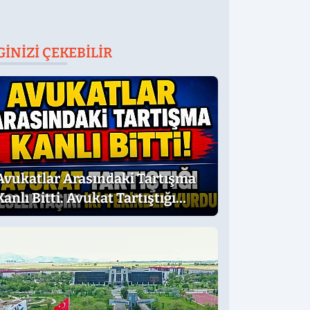
GINIZI ÇEKEBILIR
Avukatlar Arasındaki Tartışma
Kanlı Bitti. Avukat Tartıştığı
Meslektaşını İki Yerinden Vurdu