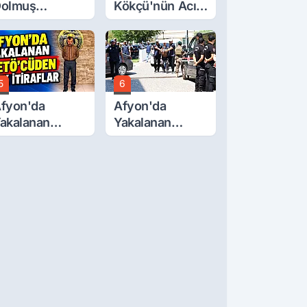
olmuş
Kökçü'nün Acı
cretlerine
Günü... Cenaze
üzde 40 Zam
Namazı
alebi
Emirdağ'da
5
6
fyon'da
Afyon'da
akalanan
Yakalanan
ETÖ'Cüden
FETÖ'cü
ok İtiraflar
Terörist
Adliye'de