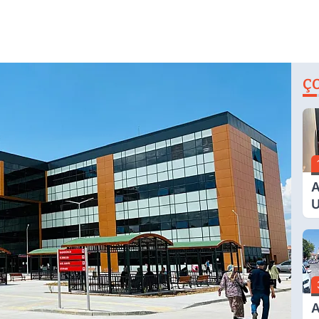
Ç
A
U
E
G
A