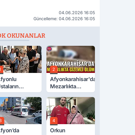
04.06.2026 16:05
Güncelleme: 04.06.2026 16:05
OK OKUNANLAR
1
2
fyonlu
Afyonkarahisar'da
staların
Mezarlıkta
serleri
Gizemli Ölüm
örücüye Çıktı
3
4
fyon’da
Orkun