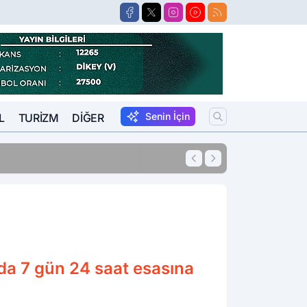
Senin İçin
L
TURIZM
DIĞER
11:41
Afyon'da Korkunç
da 7 gün 24 saat esasına