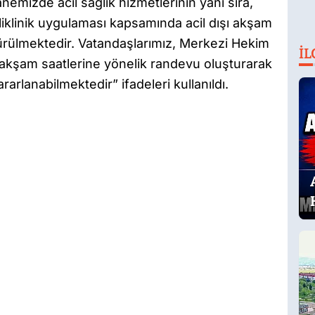
nemizde acil sağlık hizmetlerinin yanı sıra,
liklinik uygulaması kapsamında acil dışı akşam
ürülmektedir. Vatandaşlarımız, Merkezi Hekim
İL
kşam saatlerine yönelik randevu oluşturarak
rlanabilmektedir” ifadeleri kullanıldı.