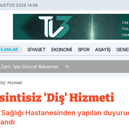
ĞUSTOS 2026 14:58
SIYASET
EKONOMI
SPOR
ASAYIŞ
GENE
 İLANLAR
a Zam: İşte Güncel Rakamlar
Diş' Hizmeti
sintisiz 'Diş' Hizmeti
 Sağlığı Hastanesinden yapılan duyuru
landı