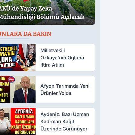
AKÜ’de Yapay Zeka
Mühendisliği Bölümü Açılacak
UNLARA DA BAKIN
Milletvekili
Özkaya’nın Oğluna
İftira Atıldı
Afyon Tarımında Yeni
Ürünler Yolda
Aydeniz: Bazı Uzman
Kadroları Kağıt
Üzerinde Görünüyor