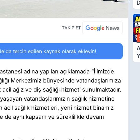
D
Ü
Y
T
TAKİP ET
A
'da tercih edilen kaynak olarak ekleyin!
Y
F
Ş
astanesi adına yapılan açıklamada “İlimizde
ağlığı Merkezimiz bünyesinde vatandaşlarımıza
acil ağız ve diş sağlığı hizmeti sunulmaktadır.
ğı yaşayan vatandaşlarımızın sağlık hizmetine
 acil sağlık hizmetleri, yeni hizmet binamız
de de aynı kapsam ve süreklilikle devam