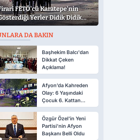
Firari FETÖ'cü Karatepe'nin
Gösterdiği Yerler Didik Didik
Aranıyor
UNLARA DA BAKIN
Başhekim Balcı'dan
Dikkat Çeken
Açıklama!
Afyon’da Kahreden
Olay: 6 Yaşındaki
Çocuk 6. Kattan
Düştü
Özgür Özel'in Yeni
Partisi'nin Afyon
Başkanı Belli Oldu