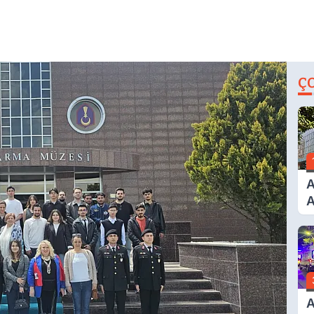
Ç
A
A
T
A
Ş
A