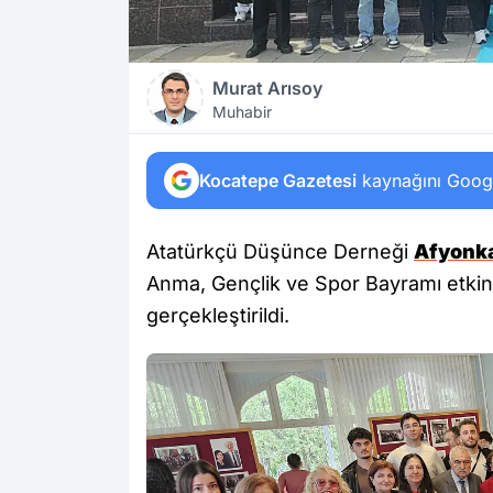
Murat Arısoy
Muhabir
Kocatepe Gazetesi
kaynağını Google
Atatürkçü Düşünce Derneği
Afyonka
Anma, Gençlik ve Spor Bayramı etkin
gerçekleştirildi.