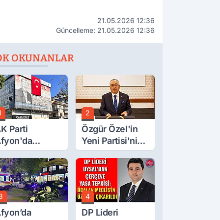
21.05.2026 12:36
Güncelleme: 21.05.2026 12:36
OK OKUNANLAR
1
2
K Parti
Özgür Özel'in
fyon'da
Yeni Partisi'nin
urgay Şahin'in
Afyon Başkanı
rdından Bir
Belli Oldu
ok Daha!
3
4
fyon’da
DP Lideri