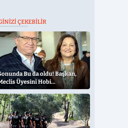
GINIZI ÇEKEBILIR
Sonunda Bu da oldu! Başkan,
Meclis Üyesini Hobi
Bahçesinden Attırdı