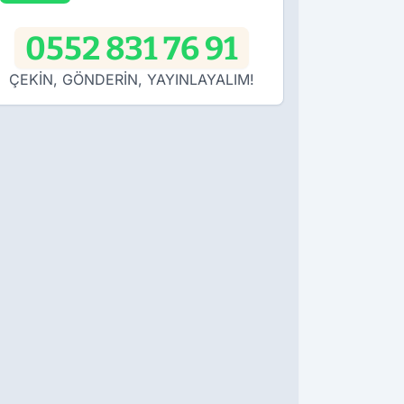
0552 831 76 91
ÇEKİN, GÖNDERİN, YAYINLAYALIM!