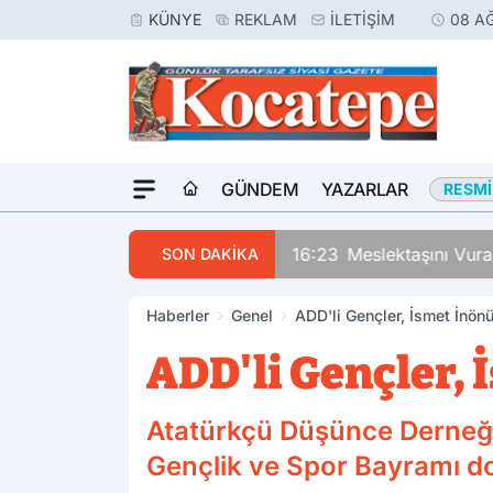
KÜNYE
REKLAM
İLETIŞIM
08 A
GÜNDEM
YAZARLAR
RESMI
16:23
Meslektaşını Vura
SON DAKİKA
Haberler
Genel
ADD'li Gençler, İsmet İnönü
ADD'li Gençler, 
Atatürkçü Düşünce Derneği
Gençlik ve Spor Bayramı do