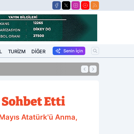
Senin İçin
L
TURIZM
DIĞER
11:54
10 Yıl Kesinleşmiş
 Sohbet Etti
Mayıs Atatürk'ü Anma,