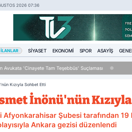
ĞUSTOS 2026 07:36
SIYASET
EKONOMI
SPOR
ASAYIŞ
GENE
 İLANLAR
n Avukata 'Cinayete Tam Teşebbüs' Suçlaması
'nün Kızıyla Sohbet Etti
İsmet İnönü'nün Kızıyla
 Afyonkarahisar Şubesi tarafından 19 
layısıyla Ankara gezisi düzenlendi