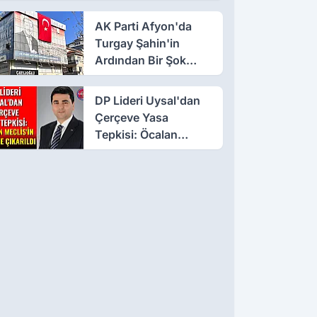
AK Parti Afyon'da
Turgay Şahin'in
Ardından Bir Şok
Daha!
DP Lideri Uysal'dan
Çerçeve Yasa
Tepkisi: Öcalan
Meclis'in Üzerine
Çıkarıldı