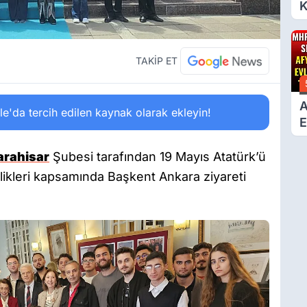
K
6
Ç
D
TAKİP ET
A
'da tercih edilen kaynak olarak ekleyin!
E
T
rahisar
Şubesi tarafından 19 Mayıs Atatürk’ü
likleri kapsamında Başkent Ankara ziyareti