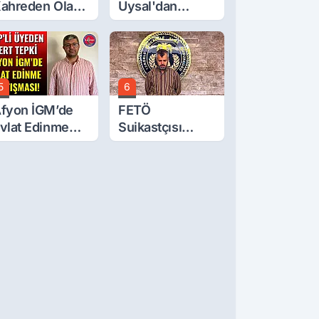
ahreden Olay:
Uysal'dan
 Yaşındaki
Çerçeve Yasa
ocuk 6. Kattan
Tepkisi: Öcalan
üştü
Meclis'in
Üzerine Çıkarıldı
5
6
fyon İGM’de
FETÖ
vlat Edinme
Suikastçısı
artışması!
Burkay
Karatepe
Anlatmaya
Devam Ediyor:
Suikast İçin
Gittim