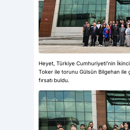
Heyet, Türkiye Cumhuriyeti’nin İkin
Toker ile torunu Gülsün Bilgehan ile 
fırsatı buldu.