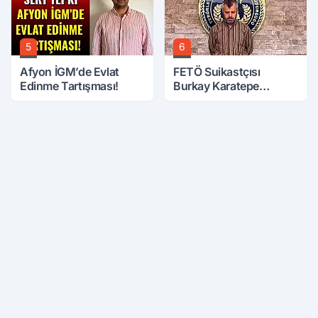
5
6
Afyon İGM’de Evlat
FETÖ Suikastçısı
Edinme Tartışması!
Burkay Karatepe
Anlatmaya Devam
Ediyor: Suikast İçin
Gittim