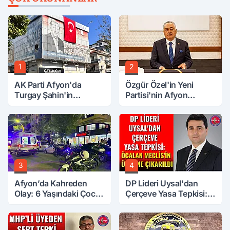
1
2
AK Parti Afyon'da
Özgür Özel'in Yeni
Turgay Şahin'in
Partisi'nin Afyon
Ardından Bir Şok Daha!
Başkanı Belli Oldu
3
4
Afyon’da Kahreden
DP Lideri Uysal'dan
Olay: 6 Yaşındaki Çocuk
Çerçeve Yasa Tepkisi:
6. Kattan Düştü
Öcalan Meclis'in
Üzerine Çıkarıldı