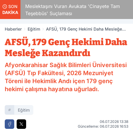
şını Vuran Avukata 'Cinayete Tam
10 Yıl Kesinleşmi
SON
DAKİKA
' Suçlaması
Hükümlü Salar’da
Haberler
Eğitim
AFSÜ, 179 Genç Hekimi Daha Mesleğe
Kazandırdı
AFSÜ, 179 Genç Hekimi Daha
Mesleğe Kazandırdı
Afyonkarahisar Sağlık Bilimleri Üniversitesi
(AFSÜ) Tıp Fakültesi, 2026 Mezuniyet
Töreni ile Hekimlik Andı içen 179 genç
hekimi çalışma hayatına uğurladı.
Eğitim
06.07.2026 13:38
Güncelleme: 06.07.2026 16:53