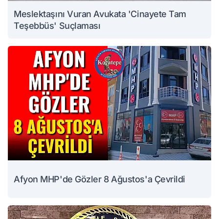
Meslektaşını Vuran Avukata 'Cinayete Tam
Teşebbüs' Suçlaması
Afyon MHP'de Gözler 8 Ağustos'a Çevrildi