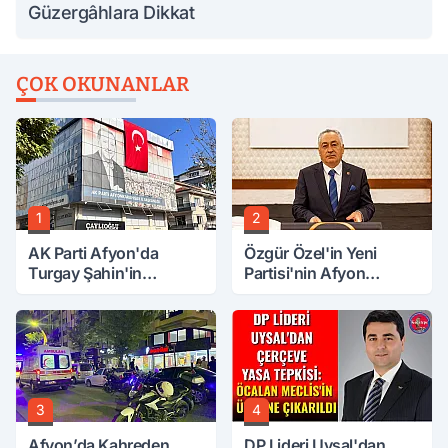
Güzergâhlara Dikkat
ÇOK OKUNANLAR
1
2
AK Parti Afyon'da
Özgür Özel'in Yeni
Turgay Şahin'in
Partisi'nin Afyon
Ardından Bir Şok Daha!
Başkanı Belli Oldu
3
4
Afyon’da Kahreden
DP Lideri Uysal'dan