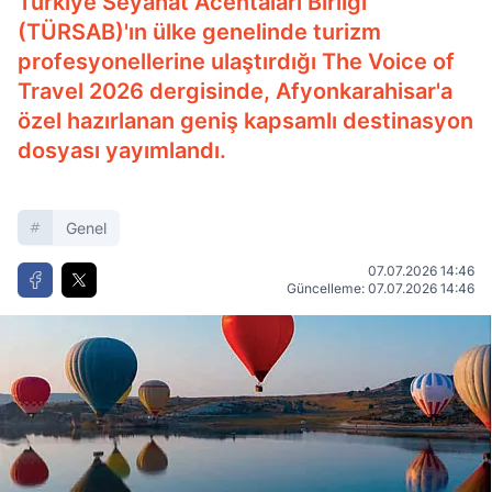
Türkiye Seyahat Acentaları Birliği
(TÜRSAB)'ın ülke genelinde turizm
profesyonellerine ulaştırdığı The Voice of
Travel 2026 dergisinde, Afyonkarahisar'a
özel hazırlanan geniş kapsamlı destinasyon
dosyası yayımlandı.
Genel
07.07.2026 14:46
Güncelleme: 07.07.2026 14:46