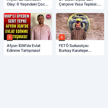
Olay: 6 Yaşındaki Çocuk
Çerçeve Yasa Tepkisi:
6. Kattan Düştü
Öcalan Meclis'in
Üzerine Çıkarıldı
5
6
Afyon İGM’de Evlat
FETÖ Suikastçısı
Edinme Tartışması!
Burkay Karatepe
Anlatmaya Devam
Ediyor: Suikast İçin
Gittim