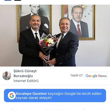
Şükrü Cüneyt
Bursalıoğlu
TAKİP ET
İnternet Editörü
Kocatepe Gazetesi
kaynağını Google'da tercih edilen
kaynak olarak ekleyin!