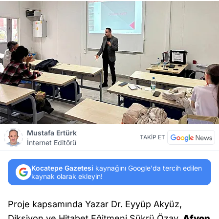
Mustafa Ertürk
TAKİP ET
İnternet Editörü
Kocatepe Gazetesi
kaynağını Google'da tercih edilen
kaynak olarak ekleyin!
Proje kapsamında Yazar Dr. Eyyüp Akyüz,
Diksiyon ve Hitabet Eğitmeni Şükrü Özay,
Afyon