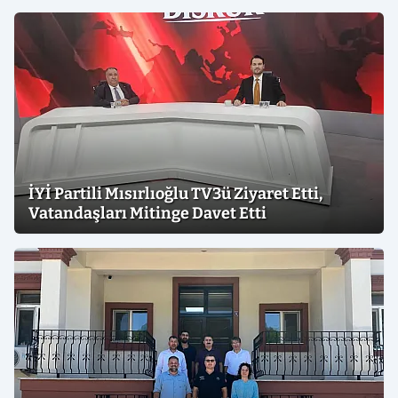
İYİ Partili Mısırlıoğlu TV3ü Ziyaret Etti,
Vatandaşları Mitinge Davet Etti