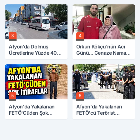
3
4
Afyon’da Dolmuş
Orkun Kökçü'nün Acı
Ücretlerine Yüzde 40
Günü... Cenaze Namazı
Zam Talebi
Emirdağ'da
5
6
Afyon'da Yakalanan
Afyon'da Yakalanan
FETÖ'Cüden Şok
FETÖ'cü Terörist
İtiraflar
Adliye'de