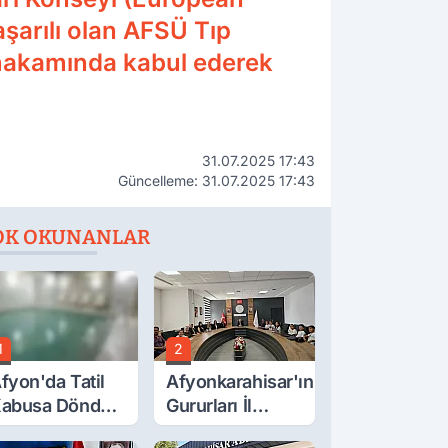
şarılı olan AFSÜ Tıp
 makamında kabul ederek
31.07.2025 17:43
Güncelleme: 31.07.2025 17:43
OK OKUNANLAR
1
2
fyon'da Tatil
Afyonkarahisar'ın
abusa Döndü,
Gururları İl
cı Son!
Müdürüyle