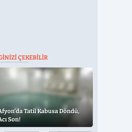
GINIZI ÇEKEBILIR
Afyon'da Tatil Kabusa Döndü,
Acı Son!