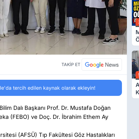
M
Ö
O
A
TAKİP ET
A
'da tercih edilen kaynak olarak ekleyin!
K
D
Ö
Bilim Dalı Başkanı Prof. Dr. Mustafa Doğan
eka (FEBO) ve Doç. Dr. İbrahim Ethem Ay
rsitesi (AFSÜ) Tıp Fakültesi Göz Hastalıkları