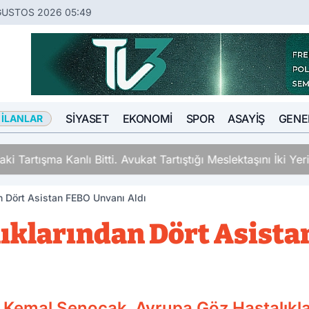
ĞUSTOS 2026 05:49
SIYASET
EKONOMI
SPOR
ASAYIŞ
GENE
 İLANLAR
ki Tartışma Kanlı Bitti. Avukat Tartıştığı Meslektaşını İki Y
n Dört Asistan FEBO Unvanı Aldı
ıklarından Dört Asista
r. Kemal Şenocak, Avrupa Göz Hastalıkl