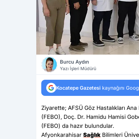
Burcu Aydın
Yazı İşleri Müdürü
Kocatepe Gazetesi
kaynağını Google
Ziyarette; AFSÜ Göz Hastalıkları Ana 
(FEBO), Doç. Dr. Hamidu Hamisi Gob
(FEBO) da hazır bulundular.
Afyonkarahisar
Sağlık
Bilimleri Ünive