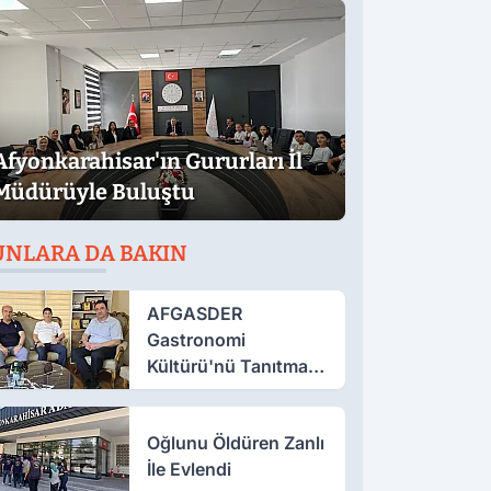
Afyonkarahisar'ın Gururları İl
Müdürüyle Buluştu
UNLARA DA BAKIN
AFGASDER
Gastronomi
Kültürü'nü Tanıtmak
İçin Çalışıyor
Oğlunu Öldüren Zanlı
İle Evlendi