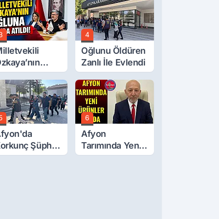
Buluştu
3
4
illetvekili
Oğlunu Öldüren
zkaya’nın
Zanlı İle Evlendi
ğluna İftira
tıldı
5
6
fyon'da
Afyon
orkunç Şüphe!
Tarımında Yeni
üştü Mü,
Ürünler Yolda
ldürüldü Mü!