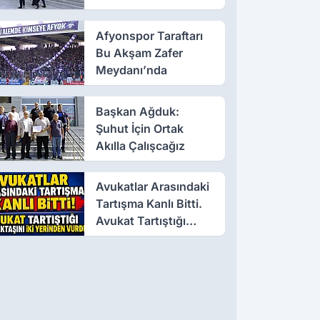
Afyonspor Taraftarı
Bu Akşam Zafer
Meydanı’nda
Başkan Ağduk:
Şuhut İçin Ortak
Akılla Çalışcağız
Avukatlar Arasındaki
Tartışma Kanlı Bitti.
Avukat Tartıştığı
Meslektaşını İki
Yerinden Vurdu