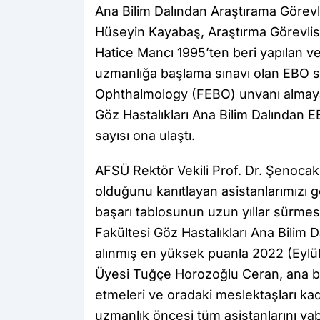
Ana Bilim Dalından Araştırama Görevli
Hüseyin Kayabaş, Araştırma Görevlisi 
Hatice Mancı 1995’ten beri yapılan 
uzmanlığa başlama sınavı olan EBO s
Ophthalmology (FEBO) unvanı almaya
Göz Hastalıkları Ana Bilim Dalından E
sayısı ona ulaştı.
AFSÜ Rektör Vekili Prof. Dr. Şenocak 
olduğunu kanıtlayan asistanlarımızı g
başarı tablosunun uzun yıllar sürm
Fakültesi Göz Hastalıkları Ana Bilim 
alınmış en yüksek puanla 2022 (Eylül)
Üyesi Tuğçe Horozoğlu Ceran, ana bi
etmeleri ve oradaki meslektaşları kada
uzmanlık öncesi tüm asistanlarını yab