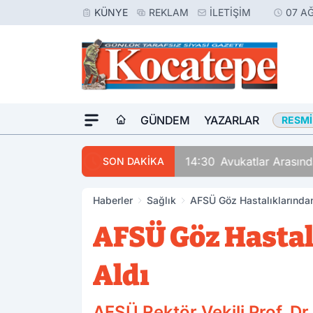
KÜNYE
REKLAM
İLETIŞIM
07 A
GÜNDEM
YAZARLAR
RESMI
14:30
Avukatlar Arasında
SON DAKİKA
Haberler
Sağlık
AFSÜ Göz Hastalıklarında
AFSÜ Göz Hastal
Aldı
AFSÜ Rektör Vekili Prof. D