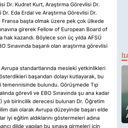
si Dr. Kudret Kurt, Araştırma Görevlisi Dr.
Dr. Eda Erdal ve Araştırma Görevlisi Dr.
ve Fransa başta olmak üzere pek çok ülkede
ınavına girerek Fellow of European Board of
 hak kazandı. Böylece son üç yılda AFSÜ
BO Sınavında başarılı olan araştırma görevlisi
İL
Avrupa standartlarında mesleki yetkinlikleri
österdikleri başarıdan dolayı kutlayarak, bu
esi temennisinde bulundu. Görüşmede Tıp
Dalında görevli ve EBO Sınavında şu ana kadar
 yılı birincilik derecesi bulunan Dr. Öğretim
lim dalı olarak Avrupa düzeyinde başarı elde
r iyi eğitim aldıklarını göstermeleri adına
ancı dilde yapılan bu sınava girmeleri için