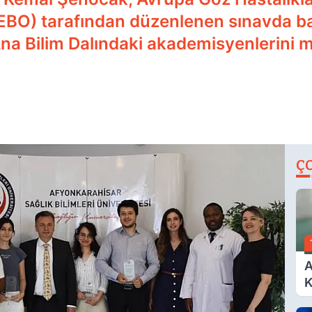
EBO) tarafından düzenlenen sınavda ba
 Ana Bilim Dalındaki akademisyenlerini
Ç
A
K
A