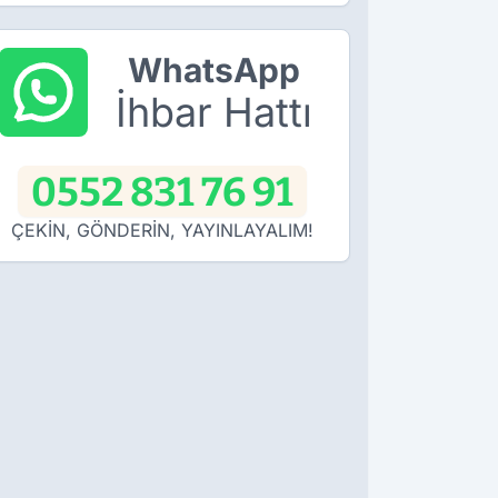
WhatsApp
İhbar Hattı
0552 831 76 91
ÇEKİN, GÖNDERİN, YAYINLAYALIM!