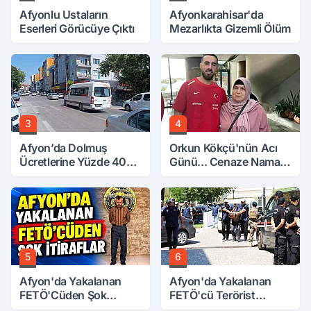
Afyonlu Ustaların
Afyonkarahisar'da
Eserleri Görücüye Çıktı
Mezarlıkta Gizemli Ölüm
3
4
Afyon’da Dolmuş
Orkun Kökçü'nün Acı
Ücretlerine Yüzde 40
Günü... Cenaze Namazı
Zam Talebi
Emirdağ'da
5
6
Afyon'da Yakalanan
Afyon'da Yakalanan
FETÖ'Cüden Şok
FETÖ'cü Terörist
İtiraflar
Adliye'de