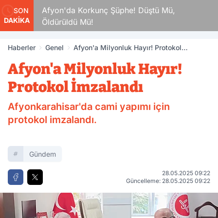
kamlar
Afyon'da Korkunç Şüphe! Düştü Mü,
SON
DAKİKA
Öldürüldü Mü!
Haberler
Genel
Afyon'a Milyonluk Hayır! Protokol
İmzalandı
Afyon'a Milyonluk Hayır!
Protokol İmzalandı
Afyonkarahisar'da cami yapımı için
protokol imzalandı.
Gündem
28.05.2025 09:22
Güncelleme: 28.05.2025 09:22