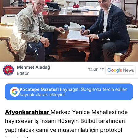
Mehmet Aladağ
TAKİP ET
Editör
Kocatepe Gazetesi
kaynağını Google'da tercih edilen
kaynak olarak ekleyin!
Afyonkarahisar
Merkez Yenice Mahallesi’nde
hayırsever iş insanı Hüseyin Bülbül tarafından
yaptırılacak cami ve müştemilatı için protokol