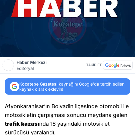
Haber Merkezi
TAKİP ET
Editöryal
Kocatepe Gazetesi
kaynağını Google'da tercih edilen
kaynak olarak ekleyin!
Afyonkarahisar’ın Bolvadin ilçesinde otomobil ile
motosikletin çarpışması sonucu meydana gelen
trafik kazası
nda 18 yaşındaki motosiklet
sürücüsü yaralandı.