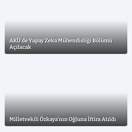
AKÜ’de Yapay Zeka Mühendisliği Bölümü
Açılacak
Milletvekili Özkaya’nın Oğluna İftira Atıldı