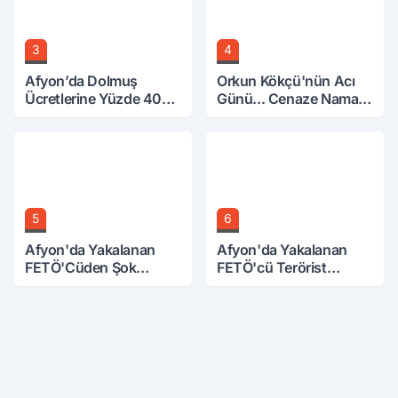
3
4
Afyon’da Dolmuş
Orkun Kökçü'nün Acı
Ücretlerine Yüzde 40
Günü... Cenaze Namazı
Zam Talebi
Emirdağ'da
5
6
Afyon'da Yakalanan
Afyon'da Yakalanan
FETÖ'Cüden Şok
FETÖ'cü Terörist
İtiraflar
Adliye'de