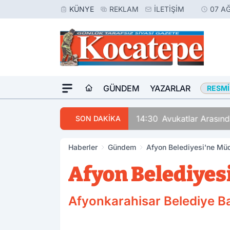
KÜNYE
REKLAM
İLETIŞIM
07 A
GÜNDEM
YAZARLAR
RESMI
14:30
Avukatlar Arasında
SON DAKİKA
Haberler
Gündem
Afyon Belediyesi'ne Mü
Afyon Belediyes
Afyonkarahisar Belediye B