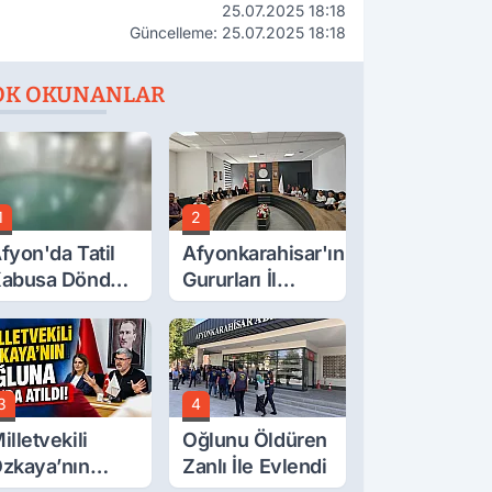
25.07.2025 18:18
Güncelleme: 25.07.2025 18:18
OK OKUNANLAR
1
2
fyon'da Tatil
Afyonkarahisar'ın
abusa Döndü,
Gururları İl
cı Son!
Müdürüyle
Buluştu
3
4
illetvekili
Oğlunu Öldüren
zkaya’nın
Zanlı İle Evlendi