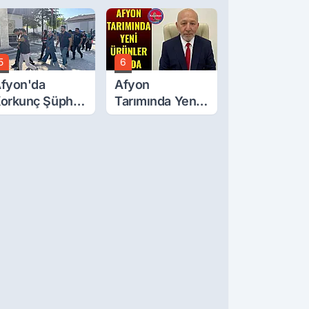
ğluna İftira
tıldı
5
6
fyon'da
Afyon
orkunç Şüphe!
Tarımında Yeni
üştü Mü,
Ürünler Yolda
ldürüldü Mü!