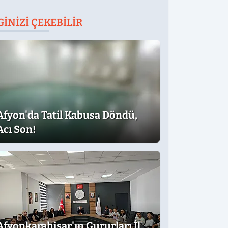
GINIZI ÇEKEBILIR
Afyon'da Tatil Kabusa Döndü,
Acı Son!
Afyonkarahisar'ın Gururları İl