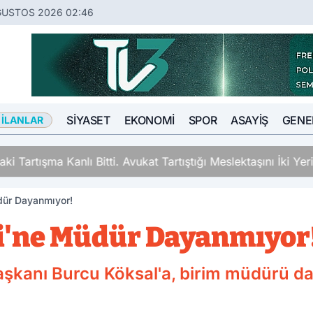
ĞUSTOS 2026 02:46
SIYASET
EKONOMI
SPOR
ASAYIŞ
GENE
 İLANLAR
ki Tartışma Kanlı Bitti. Avukat Tartıştığı Meslektaşını İki Y
dür Dayanmıyor!
i'ne Müdür Dayanmıyor
aşkanı Burcu Köksal'a, birim müdürü d