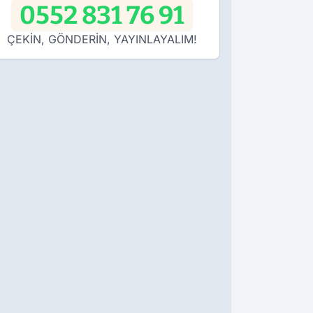
0552 831 76 91
ÇEKİN, GÖNDERİN, YAYINLAYALIM!