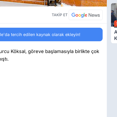
O
A
TAKİP ET
A
'da tercih edilen kaynak olarak ekleyin!
K
D
Ö
rcu Köksal, göreve başlamasıyla birlikte çok
ıştı.