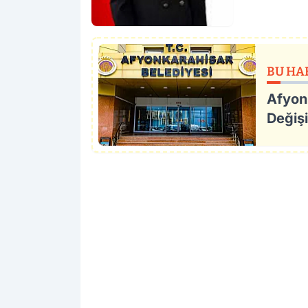
BU HA
Afyon
Değişi