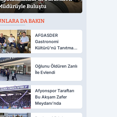
Müdürüyle Buluştu
UNLARA DA BAKIN
AFGASDER
Gastronomi
Kültürü'nü Tanıtmak
İçin Çalışıyor
Oğlunu Öldüren Zanlı
İle Evlendi
Afyonspor Taraftarı
Bu Akşam Zafer
Meydanı’nda