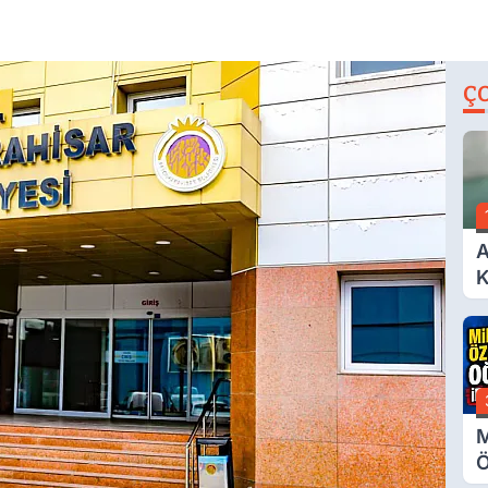
Ç
A
K
A
M
Ö