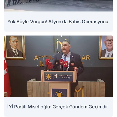
Yok Böyle Vurgun! Afyon’da Bahis Operasyonu
İYİ Partili Mısırlıoğlu: Gerçek Gündem Geçimdir