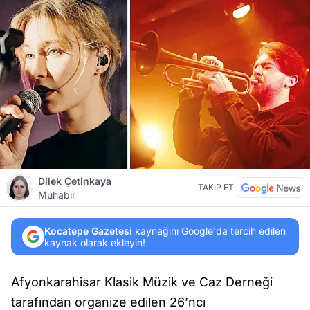
Dilek Çetinkaya
TAKİP ET
Muhabir
Kocatepe Gazetesi
kaynağını Google'da tercih edilen
kaynak olarak ekleyin!
Afyonkarahisar Klasik Müzik ve Caz Derneği
tarafından organize edilen 26’ncı