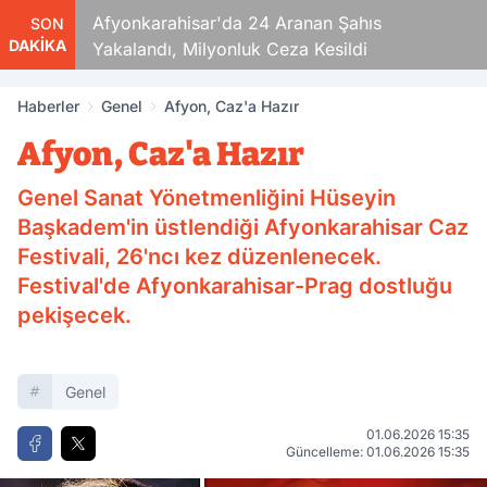
r'da 24 Aranan Şahıs
Burası Afyon! Zehir Taci
SON
DAKİKA
yonluk Ceza Kesildi
Haberler
Genel
Afyon, Caz'a Hazır
Afyon, Caz'a Hazır
Genel Sanat Yönetmenliğini Hüseyin
Başkadem'in üstlendiği Afyonkarahisar Caz
Festivali, 26'ncı kez düzenlenecek.
Festival'de Afyonkarahisar-Prag dostluğu
pekişecek.
Genel
01.06.2026 15:35
Güncelleme: 01.06.2026 15:35