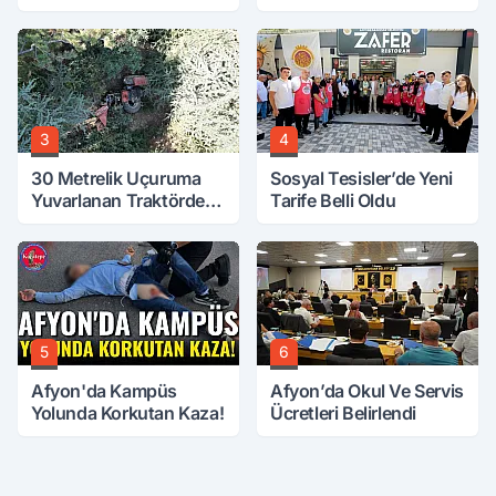
Tarih Netleşti!
Vefat Etti
3
4
30 Metrelik Uçuruma
Sosyal Tesisler’de Yeni
Yuvarlanan Traktörden
Tarife Belli Oldu
Sağ Çıktılar
5
6
Afyon'da Kampüs
Afyon’da Okul Ve Servis
Yolunda Korkutan Kaza!
Ücretleri Belirlendi