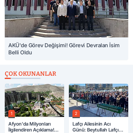
AKÜ'de Görev Değişimi! Görevi Devralan İsim
Belli Oldu
ÇOK OKUNANLAR
1
2
Afyon'da Milyonları
Lafçı Ailesinin Acı
İlgilendiren Açıklama!
Günü: Beytullah Lafçı