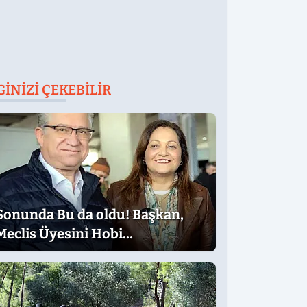
GINIZI ÇEKEBILIR
Sonunda Bu da oldu! Başkan,
Meclis Üyesini Hobi
Bahçesinden Attırdı