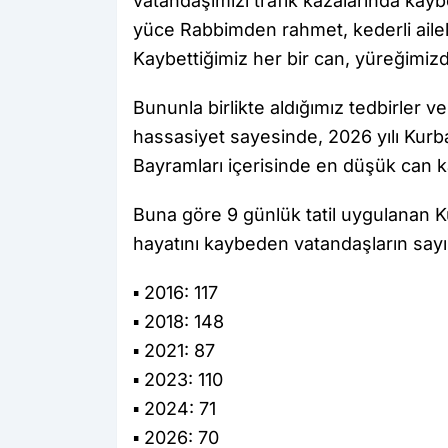
vatandaşımızı trafik kazalarında kay
yüce Rabbimden rahmet, kederli ailele
Kaybettiğimiz her bir can, yüreğimizd
Bununla birlikte aldığımız tedbirler ve
hassasiyet sayesinde, 2026 yılı Kurb
Bayramları içerisinde en düşük can ka
Buna göre 9 günlük tatil uygulanan K
hayatını kaybeden vatandaşların sayı
▪️ 2016: 117
▪️ 2018: 148
▪️ 2021: 87
▪️ 2023: 110
▪️ 2024: 71
▪️ 2026: 70