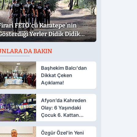
Firari FETÖ'cü Karatepe'nin
Gösterdiği Yerler Didik Didik
Aranıyor
UNLARA DA BAKIN
Başhekim Balcı'dan
Dikkat Çeken
Açıklama!
Afyon’da Kahreden
Olay: 6 Yaşındaki
Çocuk 6. Kattan
Düştü
Özgür Özel'in Yeni