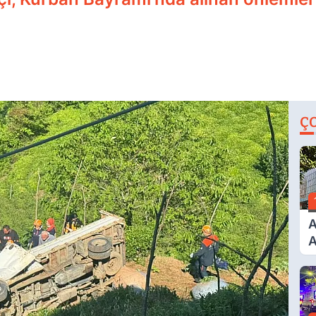
Ç
A
A
T
A
Ş