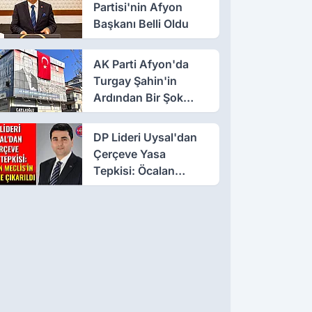
Partisi'nin Afyon
Başkanı Belli Oldu
AK Parti Afyon'da
Turgay Şahin'in
Ardından Bir Şok
Daha!
DP Lideri Uysal'dan
Çerçeve Yasa
Tepkisi: Öcalan
Meclis'in Üzerine
Çıkarıldı