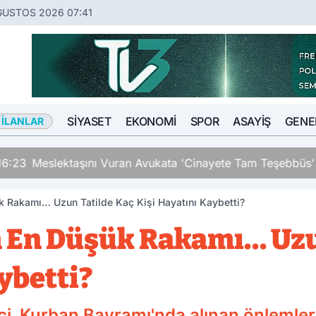
ĞUSTOS 2026 07:41
SIYASET
EKONOMI
SPOR
ASAYIŞ
GENE
 İLANLAR
an Avukata 'Cinayete Tam Teşebbüs' Suçlaması
ük Rakamı… Uzun Tatilde Kaç Kişi Hayatını Kaybetti?
lın En Düşük Rakamı… Uz
ybetti?
tçi, Kurban Bayramı'nda alınan önlemle