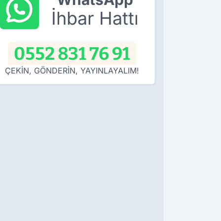
İhbar Hattı
0552 831 76 91
ÇEKİN, GÖNDERİN, YAYINLAYALIM!