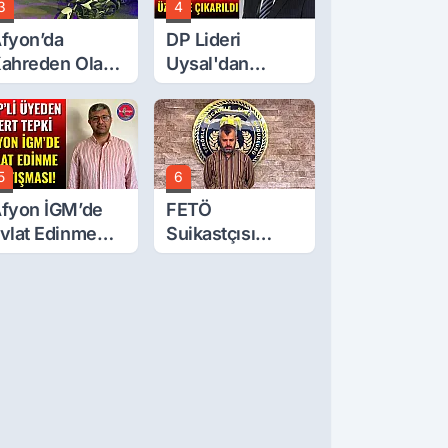
3
4
fyon’da
DP Lideri
ahreden Olay:
Uysal'dan
 Yaşındaki
Çerçeve Yasa
ocuk 6. Kattan
Tepkisi: Öcalan
üştü
Meclis'in
Üzerine Çıkarıldı
5
6
fyon İGM’de
FETÖ
vlat Edinme
Suikastçısı
artışması!
Burkay
Karatepe
Anlatmaya
Devam Ediyor:
Suikast İçin
Gittim