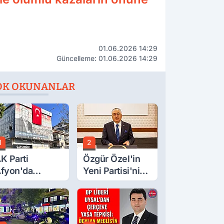
01.06.2026 14:29
Güncelleme: 01.06.2026 14:29
OK OKUNANLAR
1
2
K Parti
Özgür Özel'in
fyon'da
Yeni Partisi'nin
urgay Şahin'in
Afyon Başkanı
rdından Bir
Belli Oldu
ok Daha!