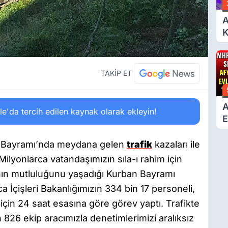
A
K
6
Ç
D
TAKİP ET
A
'da tercih edilen kaynak olarak ekleyin!
E
T
ban Bayramı’nda meydana gelen
trafik
kazaları ile
i, “Milyonlarca vatandaşımızın sıla-ı rahim için
anın mutluluğunu yaşadığı Kurban Bayramı
ca İçişleri Bakanlığımızın 334 bin 17 personeli,
için 24 saat esasına göre görev yaptı. Trafikte
 826 ekip aracımızla denetimlerimizi aralıksız