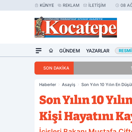
KÜNYE
REKLAM
İLETIŞIM
08 A
GÜNDEM
YAZARLAR
RESMI
16:23
Meslektaşını Vur
SON DAKİKA
Haberler
Asayiş
Son Yılın 10 Yılın En Düş
Son Yılın 10 Yı
Kişi Hayatını Ka
İçişleri Bakanı Mustafa Çif