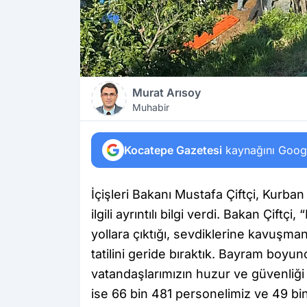
Murat Arısoy
Muhabir
Kocatepe Gazetesi
kaynağını Google
İçişleri Bakanı Mustafa Çiftçi, Kur
ilgili ayrıntılı bilgi verdi. Bakan Çiftç
yollara çıktığı, sevdiklerine kavuşm
tatilini geride bıraktık. Bayram boyun
vatandaşlarımızın huzur ve güvenliği 
ise 66 bin 481 personelimiz ve 49 bin