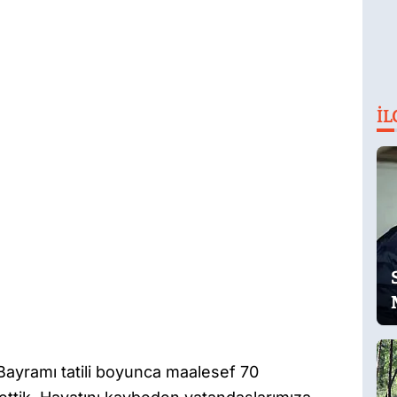
İL
ayramı tatili boyunca maalesef 70