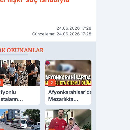
24.06.2026 17:28
Güncelleme: 24.06.2026 17:28
OK OKUNANLAR
1
2
fyonlu
Afyonkarahisar'da
staların
Mezarlıkta
serleri
Gizemli Ölüm
örücüye Çıktı