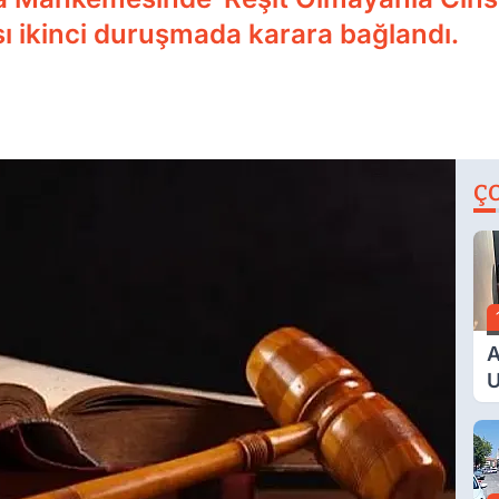
sı ikinci duruşmada karara bağlandı.
Ç
A
U
E
G