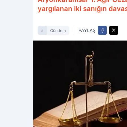
yargılanan iki sanığın dava
PAYLAŞ
Gündem