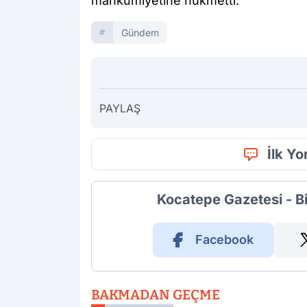
mahkûmiyetine hükmetti.
Gündem
PAYLAŞ
İlk Y
Kocatepe Gazetesi - B
Facebook
BAKMADAN GEÇME