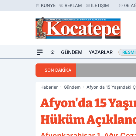
KÜNYE
REKLAM
İLETIŞIM
06 A
GÜNDEM
YAZARLAR
RESMI
16:42
Afyon’da Aranan 
SON DAKİKA
Haberler
Gündem
Afyon'da 15 Yaşındaki Ç
Afyon'da 15 Yaşı
Hüküm Açıklan
Afyonkarahisar 1. Ağır Ceza