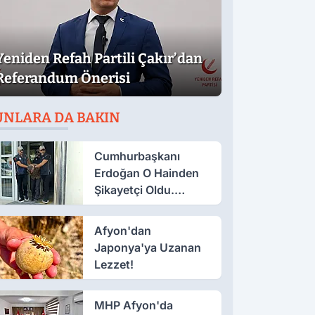
Yeniden Refah Partili Çakır’dan
Referandum Önerisi
UNLARA DA BAKIN
Cumhurbaşkanı
Erdoğan O Hainden
Şikayetçi Oldu.
Dilekçede Dikkat
Çeken İfadeler
Afyon'dan
Japonya'ya Uzanan
Lezzet!
MHP Afyon'da