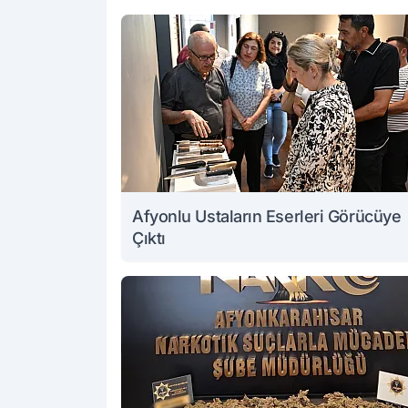
Afyonlu Ustaların Eserleri Görücüye
Çıktı