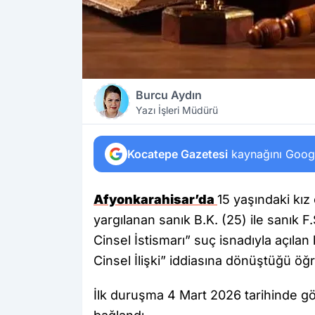
Burcu Aydın
Yazı İşleri Müdürü
Kocatepe Gazetesi
kaynağını Google
Afyonkarahisar’da
15 yaşındaki kız 
yargılanan sanık B.K. (25) ile sanık 
Cinsel İstismarı” suç isnadıyla açıl
Cinsel İlişki” iddiasına dönüştüğü öğr
İlk duruşma 4 Mart 2026 tarihinde g