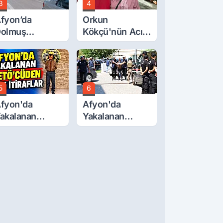
3
4
fyon’da
Orkun
olmuş
Kökçü'nün Acı
cretlerine
Günü... Cenaze
üzde 40 Zam
Namazı
alebi
Emirdağ'da
5
6
fyon'da
Afyon'da
akalanan
Yakalanan
ETÖ'Cüden
FETÖ'cü
ok İtiraflar
Terörist
Adliye'de