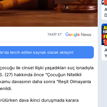
A
D
Ü
Y
T
TAKİP ET
A
'da tercih edilen kaynak olarak ekleyin!
Y
F
Ş
çocuğu ile cinsel ilişki yaşadıkları suç isnadıyla
F.S. (27) hakkında önce “Çocuğun Nitelikli
an kamu davasının daha sonra “Reşit Olmayanla
enildi.
örülürken dava ikinci duruşmada karara