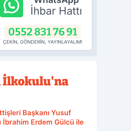
İhbar Hattı
0552 831 76 91
ÇEKİN, GÖNDERİN, YAYINLAYALIM!
 İlkokulu'na
ttişleri Başkanı Yusuf
ü İbrahim Erdem Gülcü ile