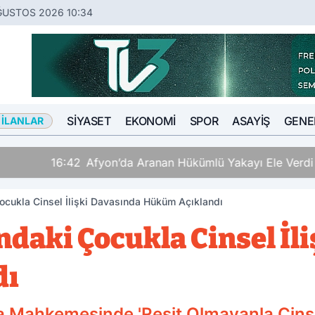
ĞUSTOS 2026 10:34
SIYASET
EKONOMI
SPOR
ASAYIŞ
GENE
 İLANLAR
Hükümlü Yakayı Ele Verdi
ocukla Cinsel İlişki Davasında Hüküm Açıklandı
ndaki Çocukla Cinsel İl
dı
 Mahkemesinde 'Reşit Olmayanla Cinsel 