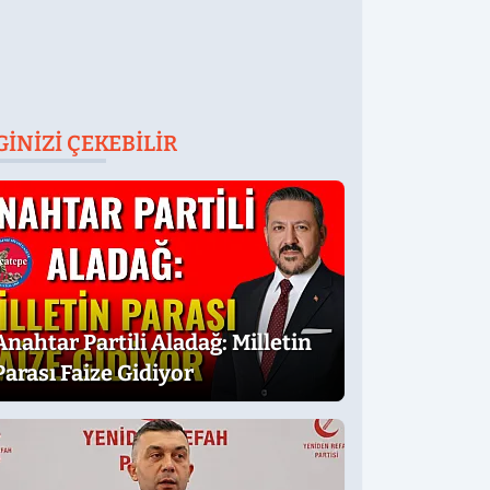
GINIZI ÇEKEBILIR
Anahtar Partili Aladağ: Milletin
Parası Faize Gidiyor