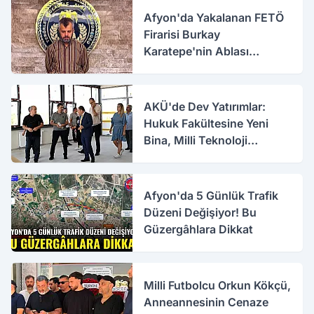
Afyon'da Yakalanan FETÖ
Firarisi Burkay
Karatepe'nin Ablası
Gözaltına Alındı
AKÜ'de Dev Yatırımlar:
Hukuk Fakültesine Yeni
Bina, Milli Teknoloji
Atölyesi Yenileniyor
Afyon'da 5 Günlük Trafik
Düzeni Değişiyor! Bu
Güzergâhlara Dikkat
Milli Futbolcu Orkun Kökçü,
Anneannesinin Cenaze