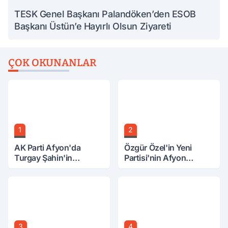
TESK Genel Başkanı Palandöken’den ESOB
Başkanı Üstün’e Hayırlı Olsun Ziyareti
ÇOK OKUNANLAR
1
2
AK Parti Afyon'da
Özgür Özel'in Yeni
Turgay Şahin'in
Partisi'nin Afyon
Ardından Bir Şok Daha!
Başkanı Belli Oldu
3
4