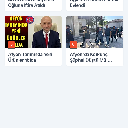
Oğluna İftira Atıldı
Evlendi
5
6
Afyon Tarımında Yeni
Afyon'da Korkunç
Ürünler Yolda
Şüphe! Düştü Mü,
Öldürüldü Mü!