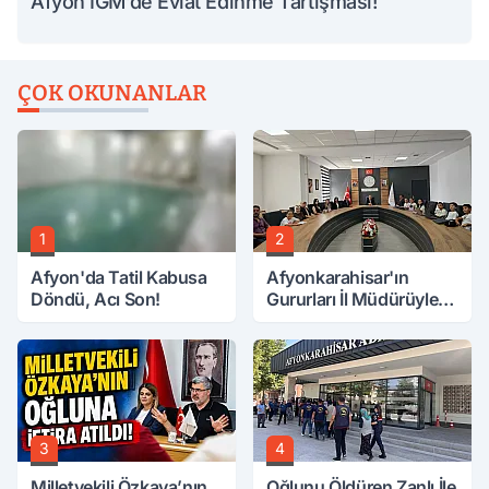
Afyon İGM’de Evlat Edinme Tartışması!
ÇOK OKUNANLAR
1
2
Afyon'da Tatil Kabusa
Afyonkarahisar'ın
Döndü, Acı Son!
Gururları İl Müdürüyle
Buluştu
3
4
Milletvekili Özkaya’nın
Oğlunu Öldüren Zanlı İle