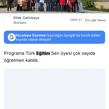
Dilek Çetinkaya
TAKİP ET
Muhabir
Kocatepe Gazetesi
kaynağını Google'da tercih edilen
kaynak olarak ekleyin!
Programa Türk
Eğitim
Sen üyesi çok sayıda
öğretmen katıldı.