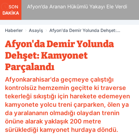
 Ölüm
Afyon’da Aranan Hükümlü Yakayı Ele Verdi
SON
DAKİKA
Haberler
Asayiş
Afyon'da Demir Yolunda Dehşet:
Kamyonet Parçalandı
Afyon'da Demir Yolunda
Dehşet: Kamyonet
Parçalandı
Afyonkarahisar'da geçmeye çalıştığı
kontrolsüz hemzemin geçitte ki traverse
tekerleği sıkıştığı için harekete edemeyen
kamyonete yolcu treni çarparken, ölen ya
da yaralananın olmadığı olaydan trenin
önüne alarak yaklaşık 200 metre
sürüklediği kamyonet hurdaya döndü.