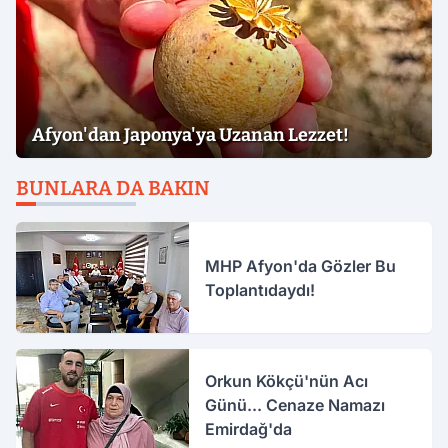
Afyon'dan Japonya'ya Uzanan Lezzet!
BUNLARA DA BAKIN
MHP Afyon'da Gözler Bu
Toplantıdaydı!
Orkun Kökçü'nün Acı
Günü... Cenaze Namazı
Emirdağ'da