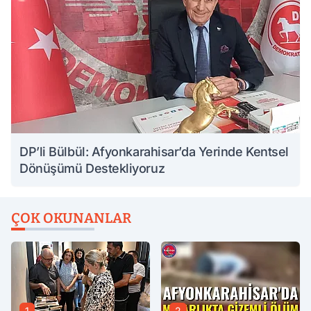
DP’li Bülbül: Afyonkarahisar’da Yerinde Kentsel
Dönüşümü Destekliyoruz
ÇOK OKUNANLAR
1
2