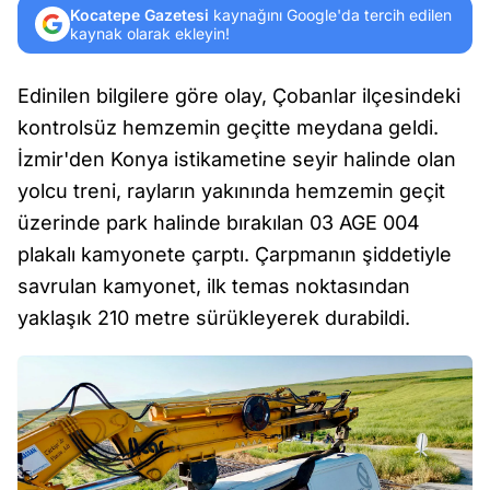
Kocatepe Gazetesi
kaynağını Google'da tercih edilen
kaynak olarak ekleyin!
Edinilen bilgilere göre olay, Çobanlar ilçesindeki
kontrolsüz hemzemin geçitte meydana geldi.
İzmir'den Konya istikametine seyir halinde olan
yolcu treni, rayların yakınında hemzemin geçit
üzerinde park halinde bırakılan 03 AGE 004
plakalı kamyonete çarptı. Çarpmanın şiddetiyle
savrulan kamyonet, ilk temas noktasından
yaklaşık 210 metre sürükleyerek durabildi.