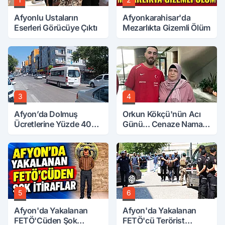
Afyonlu Ustaların
Afyonkarahisar'da
Eserleri Görücüye Çıktı
Mezarlıkta Gizemli Ölüm
3
4
Afyon’da Dolmuş
Orkun Kökçü'nün Acı
Ücretlerine Yüzde 40
Günü... Cenaze Namazı
Zam Talebi
Emirdağ'da
5
6
Afyon'da Yakalanan
Afyon'da Yakalanan
FETÖ'Cüden Şok
FETÖ'cü Terörist