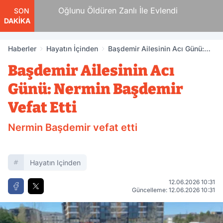
an
Oğlunu Öldüren Zanlı İle Evlendi
SON
DAKİKA
Haberler
Hayatın İçinden
Başdemir Ailesinin Acı Günü:
Nermin Başdemir Vefat Etti
Başdemir Ailesinin Acı
Günü: Nermin Başdemir
Vefat Etti
Nermin Başdemir vefat etti
Hayatın Içinden
12.06.2026 10:31
Güncelleme: 12.06.2026 10:31