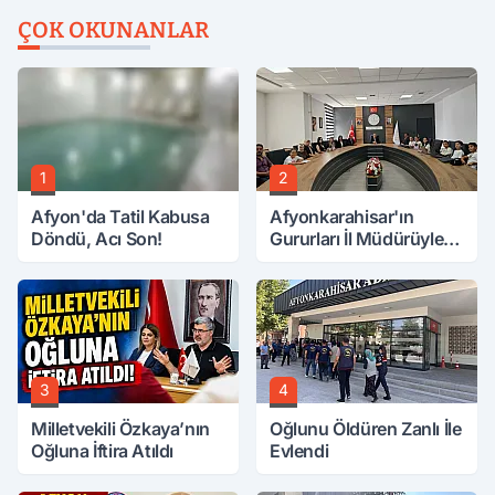
ÇOK OKUNANLAR
1
2
Afyon'da Tatil Kabusa
Afyonkarahisar'ın
Döndü, Acı Son!
Gururları İl Müdürüyle
Buluştu
3
4
Milletvekili Özkaya’nın
Oğlunu Öldüren Zanlı İle
Oğluna İftira Atıldı
Evlendi