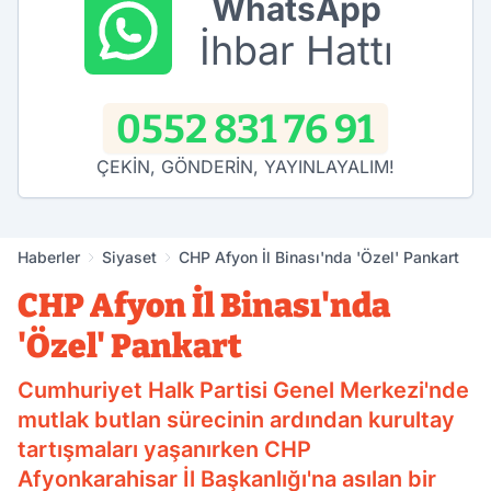
WhatsApp
İhbar Hattı
0552 831 76 91
ÇEKİN, GÖNDERİN, YAYINLAYALIM!
Haberler
Siyaset
CHP Afyon İl Binası'nda 'Özel' Pankart
CHP Afyon İl Binası'nda
'Özel' Pankart
Cumhuriyet Halk Partisi Genel Merkezi'nde
mutlak butlan sürecinin ardından kurultay
tartışmaları yaşanırken CHP
Afyonkarahisar İl Başkanlığı'na asılan bir