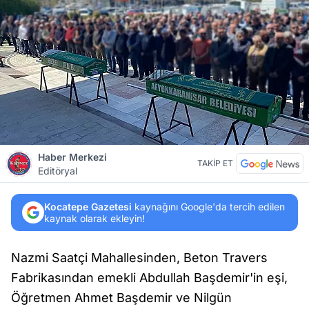
Haber Merkezi
TAKİP ET
Editöryal
Kocatepe Gazetesi
kaynağını Google'da tercih edilen
kaynak olarak ekleyin!
Nazmi Saatçi Mahallesinden, Beton Travers
Fabrikasından emekli Abdullah Başdemir'in eşi,
Öğretmen Ahmet Başdemir ve Nilgün