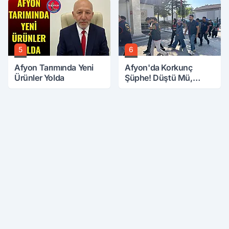
5
6
Afyon Tarımında Yeni
Afyon'da Korkunç
Ürünler Yolda
Şüphe! Düştü Mü,
Öldürüldü Mü!