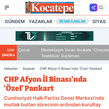
GÜNDEM
YAZARLAR
SIYASE
RESMI İLANLAR
ndaki Çocuk
Meslektaşını Vuran Avukata 'Cinayete Ta
SON
DAKİKA
Teşebbüs' Suçlaması
Haberler
Siyaset
CHP Afyon İl Binası'nda 'Özel' Pankart
CHP Afyon İl Binası'nda
'Özel' Pankart
Cumhuriyet Halk Partisi Genel Merkezi'nde
mutlak butlan sürecinin ardından kurultay