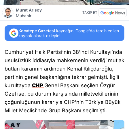
Murat Arısoy
TAKİP ET
Muhabir
Kocatepe Gazetesi
kaynağını Google'da tercih edilen
kaynak olarak ekleyin!
Cumhuriyet Halk Partisi’nin 38’inci Kurultayı’nda
usulsüzlük iddiasıyla mahkemenin verdiği mutlak
butlan kararının ardından Kemal Kılıçdaroğlu,
partinin genel başkanlığına tekrar gelmişti. İlgili
kurultayda
CHP
Genel Başkanı seçilen Özgür
Özel ise, bu durum karşısında milletvekillerinin
çoğunluğunun kararıyla CHP’nin Türkiye Büyük
Millet Meclisi’nde Grup Başkanı seçilmişti.