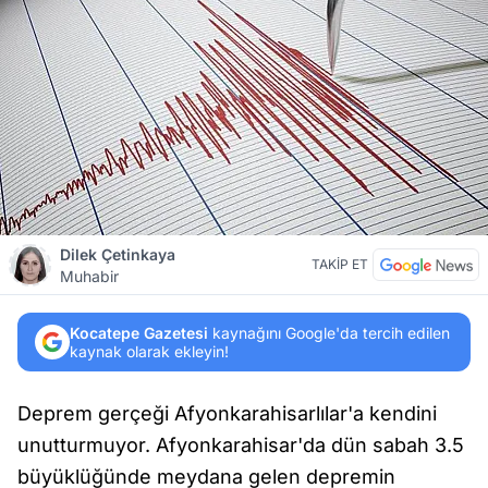
Dilek Çetinkaya
TAKİP ET
Muhabir
Kocatepe Gazetesi
kaynağını Google'da tercih edilen
kaynak olarak ekleyin!
Deprem gerçeği Afyonkarahisarlılar'a kendini
unutturmuyor. Afyonkarahisar'da dün sabah 3.5
büyüklüğünde meydana gelen depremin