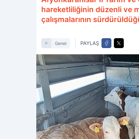
hareketliliğinin düzenli v
çalışmalarının sürdürüldüğü
PAYLAŞ
Genel