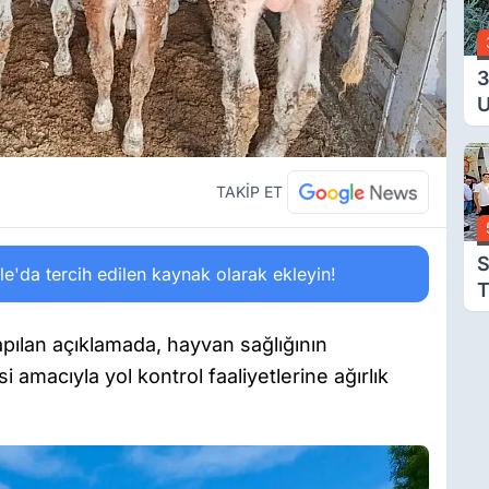
3
U
Y
T
Ç
TAKİP ET
S
'da tercih edilen kaynak olarak ekleyin!
T
T
ılan açıklamada, hayvan sağlığının
 amacıyla yol kontrol faaliyetlerine ağırlık