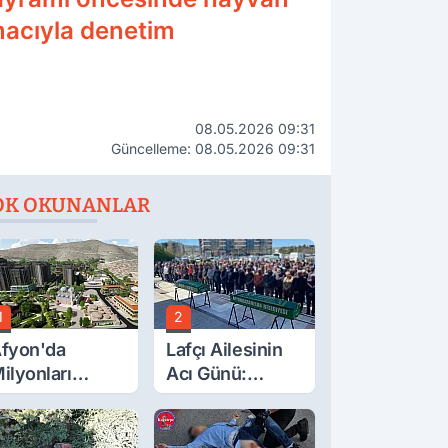
macıyla denetim
08.05.2026 09:31
Güncelleme: 08.05.2026 09:31
OK OKUNANLAR
1
2
fyon'da
Lafçı Ailesinin
ilyonları
Acı Günü:
lgilendiren
Beytullah Lafçı
çıklama! Tarih
Vefat Etti
etleşti!