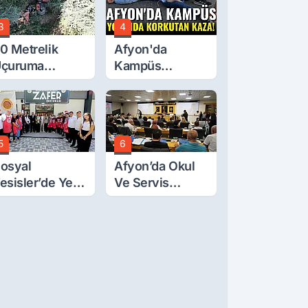
3
4
0 Metrelik
Afyon'da
çuruma
Kampüs
uvarlanan
Yolunda
raktörden Sağ
Korkutan Kaza!
ıktılar
5
6
osyal
Afyon’da Okul
esisler’de Yeni
Ve Servis
arife Belli Oldu
Ücretleri
Belirlendi