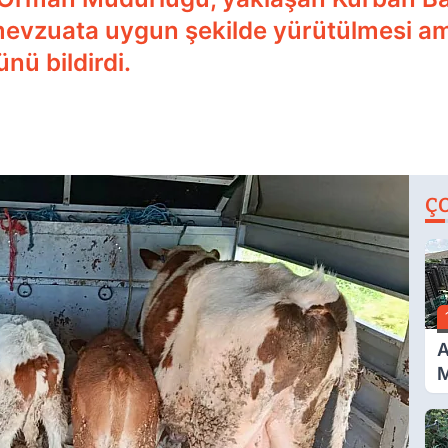
e mevzuata uygun şekilde yürütülmesi a
nü bildirdi.
Ç
A
M
İ
A
N