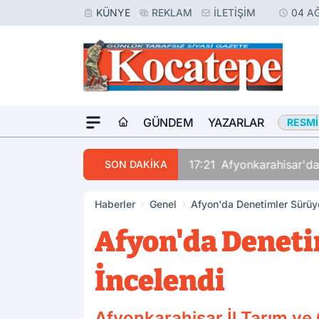
KÜNYE
REKLAM
İLETIŞIM
04 A
GÜNDEM
YAZARLAR
RESMI
17:21
Afyonkarahisar'da
SON DAKİKA
Haberler
Genel
Afyon'da Denetimler Sürüyo
Afyon'da Deneti
İncelendi
Afyonkarahisar İl Tarım v