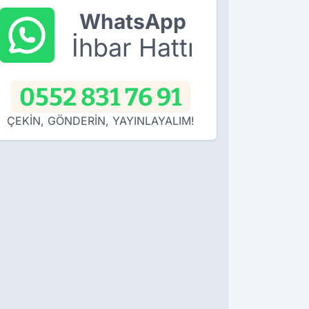
WhatsApp
İhbar Hattı
0552 831 76 91
ÇEKİN, GÖNDERİN, YAYINLAYALIM!