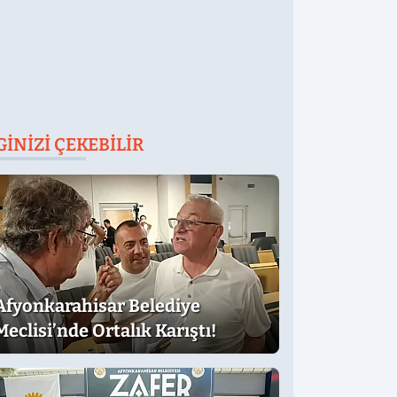
GINIZI ÇEKEBILIR
Afyonkarahisar Belediye
Meclisi’nde Ortalık Karıştı!