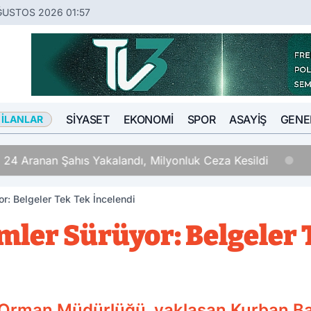
ĞUSTOS 2026 01:57
SIYASET
EKONOMI
SPOR
ASAYIŞ
GENE
 İLANLAR
 24 Aranan Şahıs Yakalandı, Milyonluk Ceza Kesildi
r: Belgeler Tek Tek İncelendi
mler Sürüyor: Belgeler 
e Orman Müdürlüğü, yaklaşan Kurban 