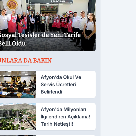
Sosyal Tesisler’de Yeni Tarife
Belli Oldu
UNLARA DA BAKIN
Afyon’da Okul Ve
Servis Ücretleri
Belirlendi
Afyon'da Milyonları
İlgilendiren Açıklama!
Tarih Netleşti!