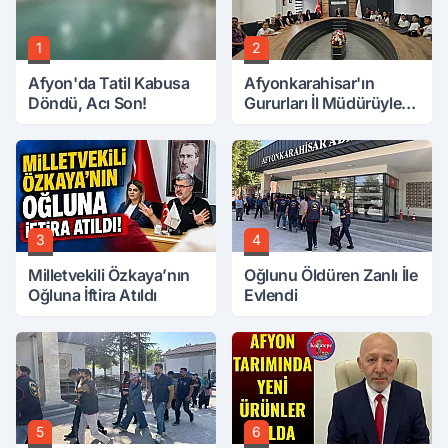
1
2
Afyon'da Tatil Kabusa
Afyonkarahisar'ın
Döndü, Acı Son!
Gururları İl Müdürüyle
Buluştu
3
4
Milletvekili Özkaya’nın
Oğlunu Öldüren Zanlı İle
Oğluna İftira Atıldı
Evlendi
5
6