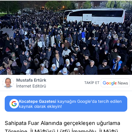
Mustafa Ertürk
TAKİP ET
İnternet Editörü
Kocatepe Gazetesi
kaynağını Google'da tercih edilen
kaynak olarak ekleyin!
Sahipata Fuar Alanında gerçekleşen uğurlama
Törenine, İl Müftüsü Lütfü İmamoğlu, İl Müftü