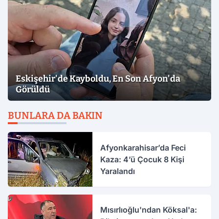
Eskişehir'de Kayboldu, En Son Afyon'da
Görüldü
BUNLARA DA BAKIN
Afyonkarahisar’da Feci
Kaza: 4’ü Çocuk 8 Kişi
Yaralandı
Mısırlıoğlu'ndan Köksal'a: