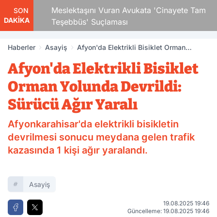
 Çocuk
Meslektaşını Vuran Avukata 'Cinayete Tam
SON
DAKİKA
Teşebbüs' Suçlaması
Haberler
Asayiş
Afyon'da Elektrikli Bisiklet Orman
Yolunda Devrildi: Sürücü Ağır Yaralı
Afyon'da Elektrikli Bisiklet
Orman Yolunda Devrildi:
Sürücü Ağır Yaralı
Afyonkarahisar'da elektrikli bisikletin
devrilmesi sonucu meydana gelen trafik
kazasında 1 kişi ağır yaralandı.
Asayiş
19.08.2025 19:46
Güncelleme: 19.08.2025 19:46