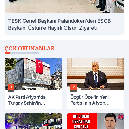
TESK Genel Başkanı Palandöken’den ESOB
Başkanı Üstün’e Hayırlı Olsun Ziyareti
ÇOK OKUNANLAR
1
2
AK Parti Afyon'da
Özgür Özel'in Yeni
Turgay Şahin'in
Partisi'nin Afyon
Ardından Bir Şok Daha!
Başkanı Belli Oldu