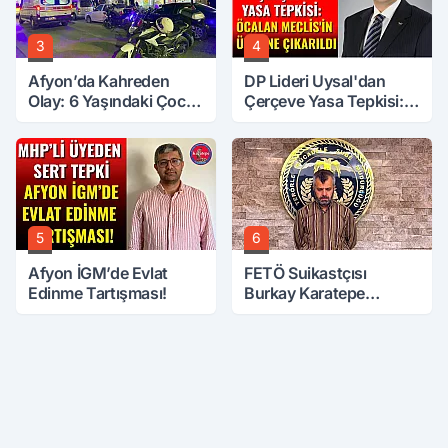
3
4
Afyon’da Kahreden
DP Lideri Uysal'dan
Olay: 6 Yaşındaki Çocuk
Çerçeve Yasa Tepkisi:
6. Kattan Düştü
Öcalan Meclis'in
Üzerine Çıkarıldı
5
6
Afyon İGM’de Evlat
FETÖ Suikastçısı
Edinme Tartışması!
Burkay Karatepe
Anlatmaya Devam
Ediyor: Suikast İçin
Gittim