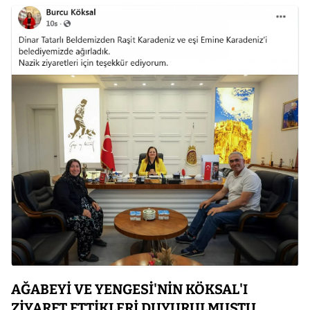
AĞABEYİ VE YENGESİ'NİN KÖKSAL'I
ZİYARET ETTİKLERİ DUYURULMUŞTU