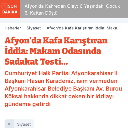
ldular
Afyon’da Kahreden Olay: 6 Yaşındaki Çocuk
SON
DAKİKA
6. Kattan Düştü
Haberler
Siyaset
Afyon'da Kafa Karıştıran İddia: Makam
Odasında Sadakat Testi...
Afyon'da Kafa Karıştıran
İddia: Makam Odasında
Sadakat Testi...
Cumhuriyet Halk Partisi Afyonkarahisar İl
Başkanı Hasan Karadeniz, isim vermeden
Afyonkarahisar Belediye Başkanı Av. Burcu
Köksal hakkında dikkat çeken bir iddiayı
gündeme getirdi
Siyaset