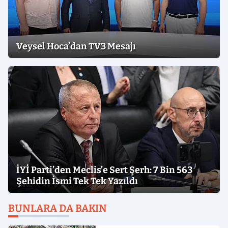
Veysel Hoca’dan TV3 Mesajı
İYİ Parti’den Meclis’e Sert Şerh: 7 Bin 563
Şehidin İsmi Tek Tek Yazıldı
BUNLARA DA BAKIN