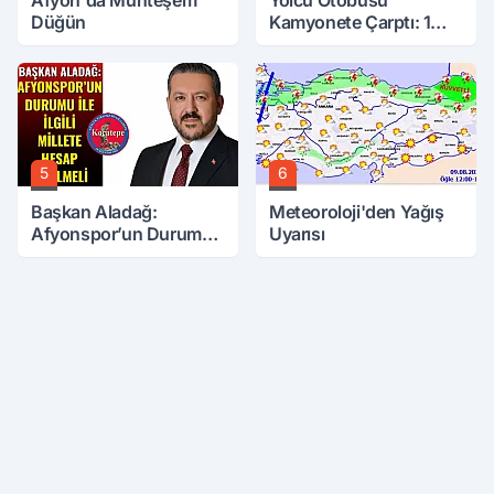
Düğün
Kamyonete Çarptı: 1
Ölü, 15 Yaralı
5
6
Başkan Aladağ:
Meteoroloji'den Yağış
Afyonspor’un Durumu
Uyarısı
İle İlgili Millete Hesap
Verilmeli