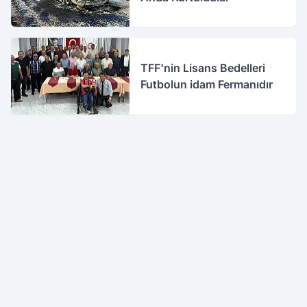
TFF'nin Lisans Bedelleri
Futbolun idam Fermanıdır