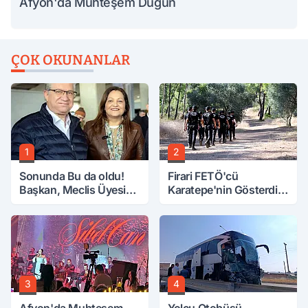
Afyon'da Muhteşem Düğün
ÇOK OKUNANLAR
1
2
Sonunda Bu da oldu!
Firari FETÖ'cü
Başkan, Meclis Üyesini
Karatepe'nin Gösterdiği
Hobi Bahçesinden
Yerler Didik Didik
Attırdı
Aranıyor
3
4
Afyon'da Muhteşem
Yolcu Otobüsü