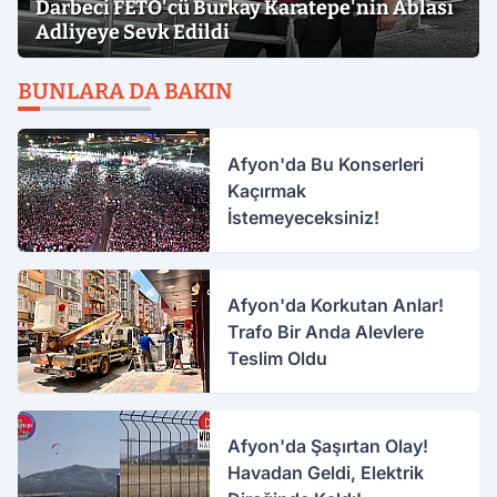
Darbeci FETÖ'cü Burkay Karatepe'nin Ablası
Adliyeye Sevk Edildi
BUNLARA DA BAKIN
Afyon'da Bu Konserleri
Kaçırmak
İstemeyeceksiniz!
Afyon'da Korkutan Anlar!
Trafo Bir Anda Alevlere
Teslim Oldu
Afyon'da Şaşırtan Olay!
Havadan Geldi, Elektrik