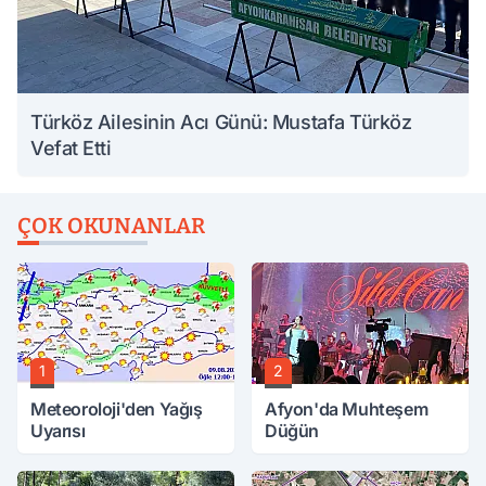
Türköz Ailesinin Acı Günü: Mustafa Türköz
Vefat Etti
ÇOK OKUNANLAR
1
2
Meteoroloji'den Yağış
Afyon'da Muhteşem
Uyarısı
Düğün