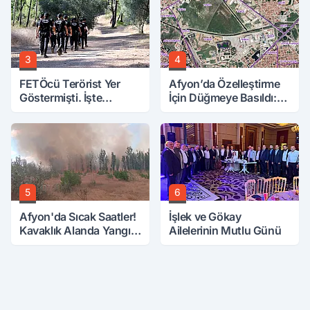
3
4
FETÖcü Terörist Yer
Afyon’da Özelleştirme
Göstermişti. İşte
İçin Düğmeye Basıldı:
Bulunanlar
10 Parsele 7 Kat İmar
5
6
Afyon'da Sıcak Saatler!
İşlek ve Gökay
Kavaklık Alanda Yangın
Ailelerinin Mutlu Günü
Çıktı