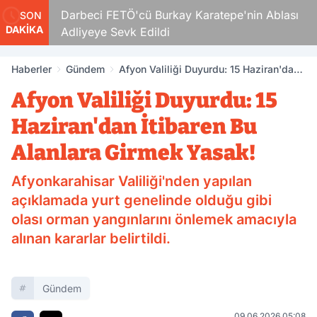
Darbeci FETÖ'cü Burkay Karatepe'nin Ablası
SON
DAKİKA
Adliyeye Sevk Edildi
Haberler
Gündem
Afyon Valiliği Duyurdu: 15 Haziran'dan
İtibaren Bu Alanlara Girmek Yasak!
Afyon Valiliği Duyurdu: 15
Haziran'dan İtibaren Bu
Alanlara Girmek Yasak!
Afyonkarahisar Valiliği'nden yapılan
açıklamada yurt genelinde olduğu gibi
olası orman yangınlarını önlemek amacıyla
alınan kararlar belirtildi.
Gündem
09.06.2026 05:08