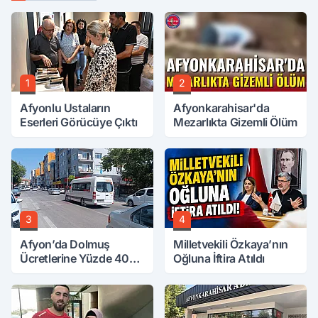
1
2
Afyonlu Ustaların
Afyonkarahisar'da
Eserleri Görücüye Çıktı
Mezarlıkta Gizemli Ölüm
3
4
Afyon’da Dolmuş
Milletvekili Özkaya’nın
Ücretlerine Yüzde 40
Oğluna İftira Atıldı
Zam Talebi