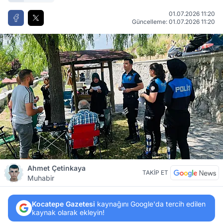
01.07.2026 11:20
Güncelleme: 01.07.2026 11:20
Ahmet Çetinkaya
TAKİP ET
Muhabir
Kocatepe Gazetesi
kaynağını Google'da tercih edilen
kaynak olarak ekleyin!