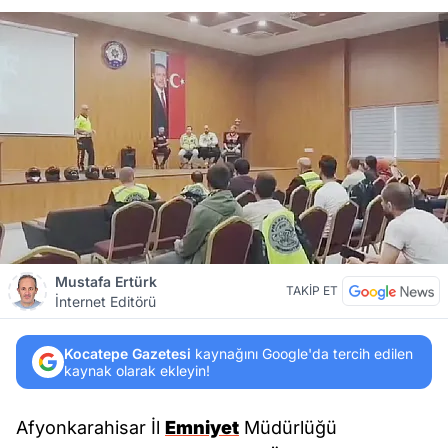
Mustafa Ertürk
TAKİP ET
İnternet Editörü
Kocatepe Gazetesi
kaynağını Google'da tercih edilen
kaynak olarak ekleyin!
Afyonkarahisar İl
Emniyet
Müdürlüğü