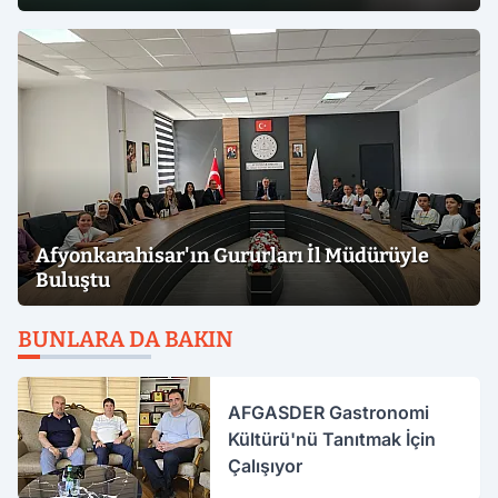
Afyonkarahisar'ın Gururları İl Müdürüyle
Buluştu
BUNLARA DA BAKIN
AFGASDER Gastronomi
Kültürü'nü Tanıtmak İçin
Çalışıyor