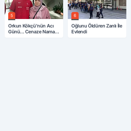
5
6
Orkun Kökçü'nün Acı
Oğlunu Öldüren Zanlı İle
Günü... Cenaze Namazı
Evlendi
Emirdağ'da