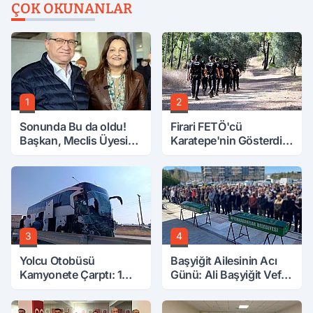
ÇOK OKUNANLAR
1
2
Sonunda Bu da oldu!
Firari FETÖ'cü
Başkan, Meclis Üyesini
Karatepe'nin Gösterdiği
Hobi Bahçesinden
Yerler Didik Didik
Attırdı
Aranıyor
3
4
Yolcu Otobüsü
Başyiğit Ailesinin Acı
Kamyonete Çarptı: 1
Günü: Ali Başyiğit Vefat
Ölü, 15 Yaralı
Etti