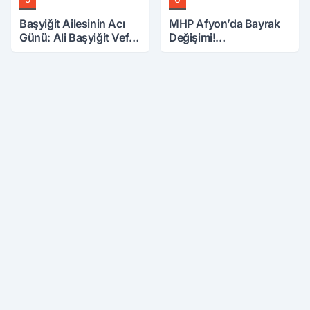
Başyiğit Ailesinin Acı
MHP Afyon’da Bayrak
Günü: Ali Başyiğit Vefat
Değişimi!
Etti
Danaoğlu’ndan Dikkat
Çeken Mesaj