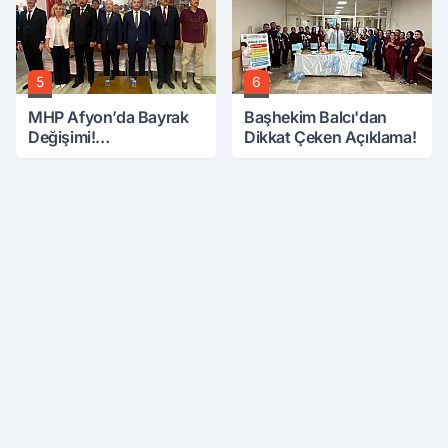
5
6
MHP Afyon’da Bayrak
Başhekim Balcı'dan
Değişimi!
Dikkat Çeken Açıklama!
Danaoğlu’ndan Dikkat
Çeken Mesaj