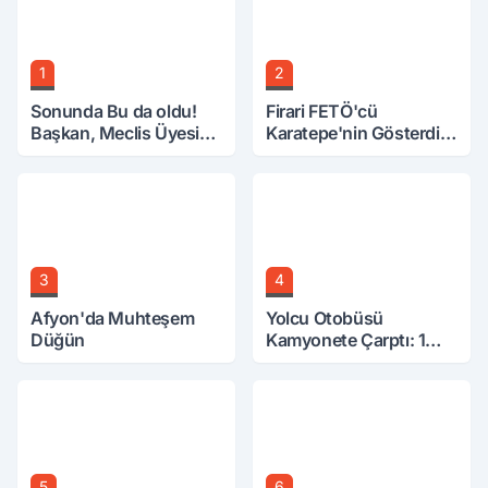
1
2
Sonunda Bu da oldu!
Firari FETÖ'cü
Başkan, Meclis Üyesini
Karatepe'nin Gösterdiği
Hobi Bahçesinden
Yerler Didik Didik
Attırdı
Aranıyor
3
4
Afyon'da Muhteşem
Yolcu Otobüsü
Düğün
Kamyonete Çarptı: 1
Ölü, 15 Yaralı
5
6