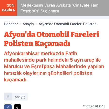
Çocuk
Meslektaşını Vuran Avukata 'Cinayete Tam
SON
DAKİKA
Teşebbüs' Suçlaması
Haberler
Asayiş
Afyon'da Otomobil Fareleri Polisten
Kaçamadı
Afyon'da Otomobil Fareleri
Polisten Kaçamadı
Afyonkarahisar merkezde Fatih
mahallesinde park halindeki 5 ayrı araç ile
Marulcu ve Eşrefpaşa Mahallerinde yapılan
hırsızlık olaylarının şüphelileri polisten
kaçamadı.
Asayiş
11.05.2026 16:15