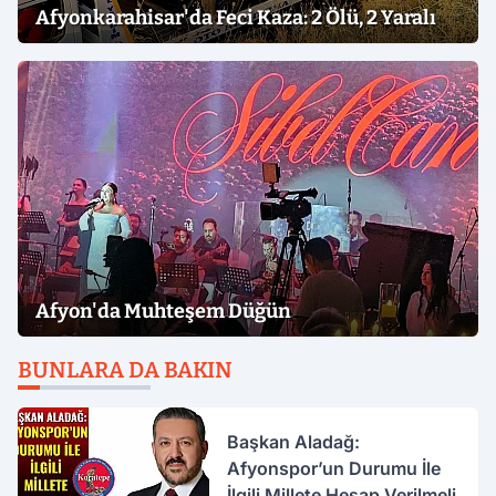
Afyonkarahisar'da Feci Kaza: 2 Ölü, 2 Yaralı
Afyon'da Muhteşem Düğün
BUNLARA DA BAKIN
Başkan Aladağ:
Afyonspor’un Durumu İle
İlgili Millete Hesap Verilmeli