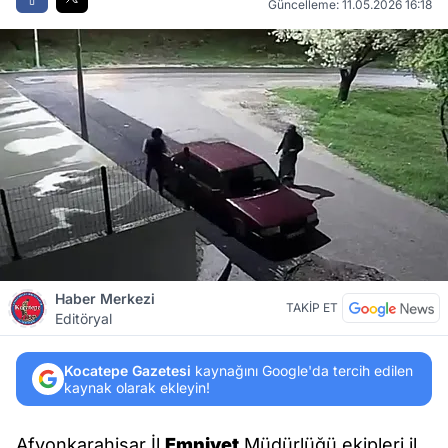
Güncelleme: 11.05.2026 16:18
Haber Merkezi
TAKİP ET
Editöryal
Kocatepe Gazetesi
kaynağını Google'da tercih edilen
kaynak olarak ekleyin!
Afyonkarahisar İl
Emniyet
Müdürlüğü ekipleri il