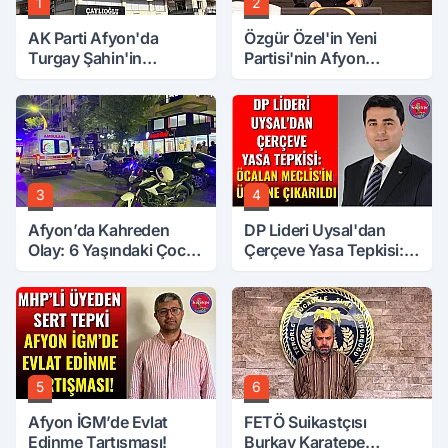
1
2
AK Parti Afyon'da
Özgür Özel'in Yeni
Turgay Şahin'in
Partisi'nin Afyon
Ardından Bir Şok Daha!
Başkanı Belli Oldu
3
4
Afyon’da Kahreden
DP Lideri Uysal'dan
Olay: 6 Yaşındaki Çocuk
Çerçeve Yasa Tepkisi:
6. Kattan Düştü
Öcalan Meclis'in
Üzerine Çıkarıldı
5
6
Afyon İGM’de Evlat
FETÖ Suikastçısı
Edinme Tartışması!
Burkay Karatepe