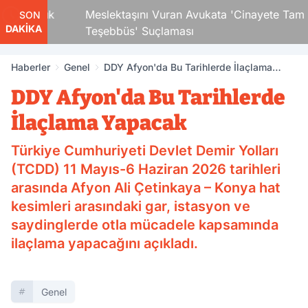
i Çocuk
Meslektaşını Vuran Avukata 'Cinayete Tam
SON
DAKİKA
Teşebbüs' Suçlaması
Haberler
Genel
DDY Afyon'da Bu Tarihlerde İlaçlama
Yapacak
DDY Afyon'da Bu Tarihlerde
İlaçlama Yapacak
Türkiye Cumhuriyeti Devlet Demir Yolları
(TCDD) 11 Mayıs-6 Haziran 2026 tarihleri
arasında Afyon Ali Çetinkaya – Konya hat
kesimleri arasındaki gar, istasyon ve
saydinglerde otla mücadele kapsamında
ilaçlama yapacağını açıkladı.
Genel